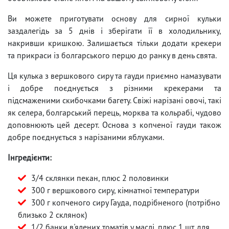
Ви можете приготувати основу для сирної кульки
заздалегідь за 5 днів і зберігати її в холодильнику,
накривши кришкою. Залишається тільки додати крекери
та прикраси із болгарського перцю до ранку в день свята.
Ця кулька з вершкового сиру та гауди приємно намазувати
і добре поєднується з різними крекерами та
підсмаженими скибочками багету. Свіжі нарізані овочі, такі
як селера, болгарський перець, морква та кольрабі, чудово
доповнюють цей десерт. Основа з копченої гауди також
добре поєднується з нарізаними яблуками.
Інгредієнти:
3/4 склянки пекан, плюс 2 половинки
300 г вершкового сиру, кімнатної температури
300 г копченого сиру Гауда, подрібненого (потрібно
близько 2 склянок)
1/2 банки в'ялених томатів у маслі, плюс 1 шт. для