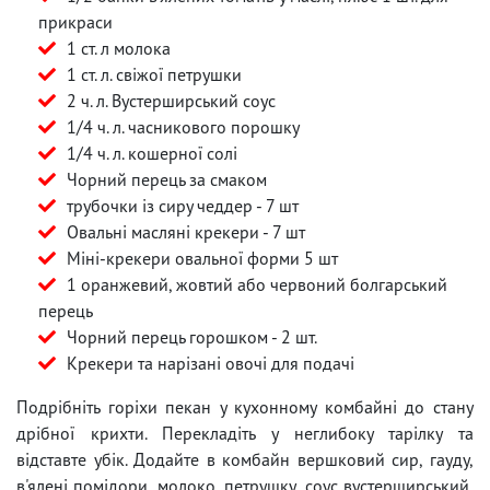
прикраси
1 ст. л молока
1 ст. л. свіжої петрушки
2 ч. л. Вустерширський соус
1/4 ч. л. часникового порошку
1/4 ч. л. кошерної солі
Чорний перець за смаком
трубочки із сиру чеддер - 7 шт
Овальні масляні крекери - 7 шт
Міні-крекери овальної форми 5 шт
1 оранжевий, жовтий або червоний болгарський
перець
Чорний перець горошком - 2 шт.
Крекери та нарізані овочі для подачі
Подрібніть горіхи пекан у кухонному комбайні до стану
дрібної крихти. Перекладіть у неглибоку тарілку та
відставте убік. Додайте в комбайн вершковий сир, гауду,
в'ялені помідори, молоко, петрушку, соус вустерширський,