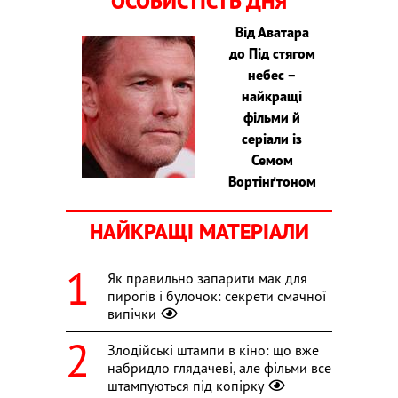
ОСОБИСТІСТЬ ДНЯ
Від Аватара
до Під стягом
небес –
найкращі
фільми й
серіали із
Семом
Вортінґтоном
НАЙКРАЩІ МАТЕРІАЛИ
Як правильно запарити мак для
пирогів і булочок: секрети смачної
випічки
Злодійські штампи в кіно: що вже
набридло глядачеві, але фільми все
штампуються під копірку