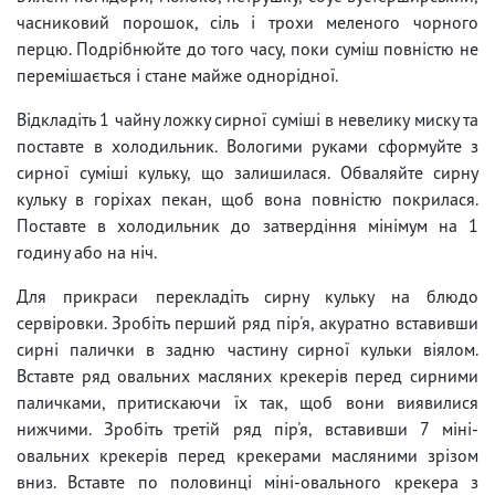
часниковий порошок, сіль і трохи меленого чорного
перцю. Подрібнюйте до того часу, поки суміш повністю не
перемішається і стане майже однорідної.
Відкладіть 1 чайну ложку сирної суміші в невелику миску та
поставте в холодильник. Вологими руками сформуйте з
сирної суміші кульку, що залишилася. Обваляйте сирну
кульку в горіхах пекан, щоб вона повністю покрилася.
Поставте в холодильник до затвердіння мінімум на 1
годину або на ніч.
Для прикраси перекладіть сирну кульку на блюдо
сервіровки. Зробіть перший ряд пір'я, акуратно вставивши
сирні палички в задню частину сирної кульки віялом.
Вставте ряд овальних масляних крекерів перед сирними
паличками, притискаючи їх так, щоб вони виявилися
нижчими. Зробіть третій ряд пір'я, вставивши 7 міні-
овальних крекерів перед крекерами масляними зрізом
вниз. Вставте по половинці міні-овального крекера з