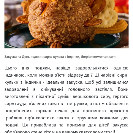
Закуска на День подяки: сирна кулька з індички, thepioneerwoman.com
Цього дня подяки, навіщо задовольнятися однією
індичкою, коли можна з'їсти відразу дві? Ці чарівні сирні
кульки з індички - ідеальна закуска, щоб усі залишилися
задоволені в очікуванні головного застілля. Вони
виготовлені з пікантної суміші вершкового сиру, тертого
сиру гауда, в'ялених томатів і петрушки, а потім обвалені в
подрібнених горіхах пекан для приємного хрускоту.
Грайливі пір'я-хвостики також є зручними ложками для
подачі. Ця приваблива та приємна для дітей закуска
обов'язково стане хітом на вашому святковому столі!