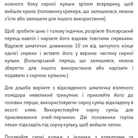
кожного боку сирної кульки зрізом всередину, щоб
вийшли крила (половинку крекера, що залишилася, можна
з'їсти або залишити для іншого використання).
Щоб зробити шию і голову індички, розріжте болгарський
перець навпіл і наріжте його вздовж товстими смужками.
Відріжте шматочок довжиною 10 см від загнутого кінця
однієї смужки і вставте його у верхню частину сирної
кульки. (Больгарський перець, що залишився, можна
зберегти для іншого використання або нарізати і
подавати з сирною кулькою.)
Для дзьоба виріжте з відкладеного шматочка в'яленого
помідора невеликий трикутник і приклейте його до
головки перцю, використовуючи сирну суміш відкладену в
якості клею. Використовуйте сирну суміш для
приклеювання очей-перчинок. Дві половинки горіха
пекан підкладіть під сирну кульку, щоб вийшли лапки.
Подавайте сирні кульки з індички з крекерами та