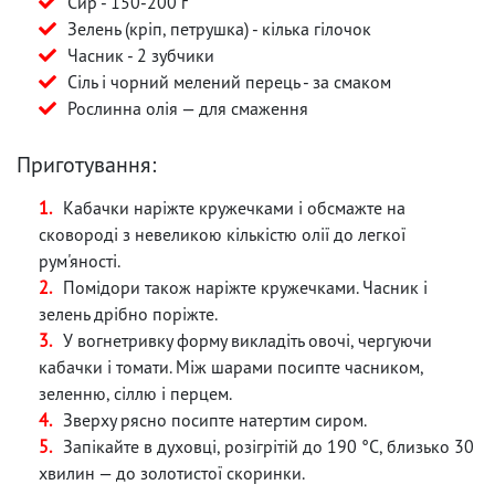
Сир - 150-200 г
Зелень (кріп, петрушка) - кілька гілочок
Часник - 2 зубчики
Сіль і чорний мелений перець - за смаком
Рослинна олія — для смаження
Приготування:
Кабачки наріжте кружечками і обсмажте на
сковороді з невеликою кількістю олії до легкої
рум'яності.
Помідори також наріжте кружечками. Часник і
зелень дрібно поріжте.
У вогнетривку форму викладіть овочі, чергуючи
кабачки і томати. Між шарами посипте часником,
зеленню, сіллю і перцем.
Зверху рясно посипте натертим сиром.
Запікайте в духовці, розігрітій до 190 °C, близько 30
хвилин — до золотистої скоринки.