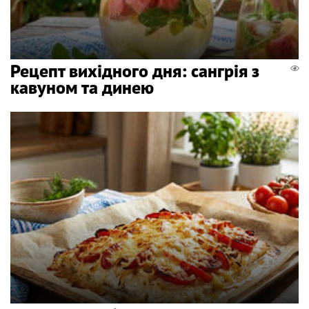
Рецепт вихідного дня: сангрія з
кавуном та динею