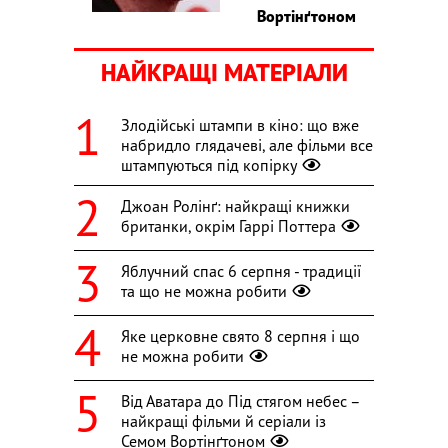
Вортінґтоном
НАЙКРАЩІ МАТЕРІАЛИ
Злодійські штампи в кіно: що вже
набридло глядачеві, але фільми все
штампуються під копірку
Джоан Ролінґ: найкращі книжки
британки, окрім Гаррі Поттера
Яблучний спас 6 серпня - традиції
та що не можна робити
Яке церковне свято 8 серпня і що
не можна робити
Від Аватара до Під стягом небес –
найкращі фільми й серіали із
Семом Вортінґтоном