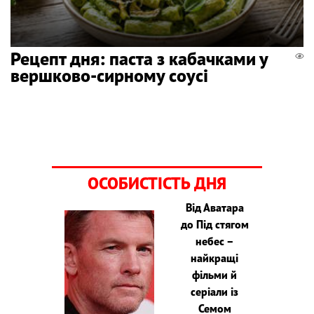
Рецепт дня: паста з кабачками у
вершково-сирному соусі
ОСОБИСТІСТЬ ДНЯ
Від Аватара
до Під стягом
небес –
найкращі
фільми й
серіали із
Семом