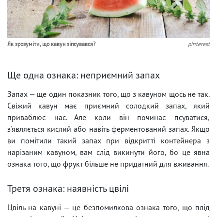
Як зрозуміти, що кавун зіпсувався?
pinterest
Ще одна ознака: неприємний запах
Запах — ще один показник того, що з кавуном щось не так.
Свіжий кавун має приємний солодкий запах, який
приваблює нас. Але коли він починає псуватися,
з'являється кислий або навіть ферментований запах. Якщо
ви помітили такий запах при відкритті контейнера з
нарізаним кавуном, вам слід викинути його, бо це явна
ознака того, що фрукт більше не придатний для вживання.
Третя ознака: наявність цвілі
Цвіль на кавуні — це безпомилкова ознака того, що плід