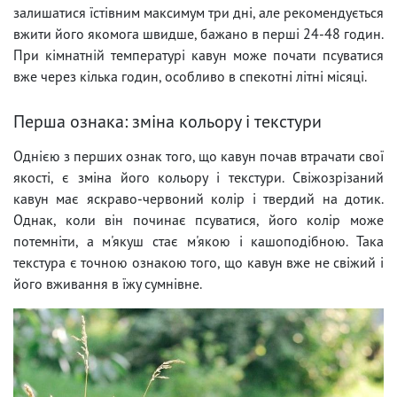
залишатися їстівним максимум три дні, але рекомендується
вжити його якомога швидше, бажано в перші 24-48 годин.
При кімнатній температурі кавун може почати псуватися
вже через кілька годин, особливо в спекотні літні місяці.
Перша ознака: зміна кольору і текстури
Однією з перших ознак того, що кавун почав втрачати свої
якості, є зміна його кольору і текстури. Свіжозрізаний
кавун має яскраво-червоний колір і твердий на дотик.
Однак, коли він починає псуватися, його колір може
потемніти, а м'якуш стає м'якою і кашоподібною. Така
текстура є точною ознакою того, що кавун вже не свіжий і
його вживання в їжу сумнівне.