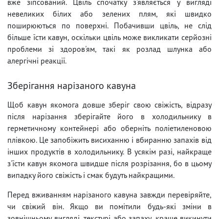
вже зіпсований. Цвіль спочатку з'являється у вигляді
невеликих білих або зелених плям, які швидко
поширюються по поверхні. Побачивши цвіль, не слід
більше їсти кавун, оскільки цвіль може викликати серйозні
проблеми зі здоров'ям, такі як розлад шлунка або
алергічні реакції.
Зберігання нарізаного кавуна
Щоб кавун якомога довше зберіг свою свіжість, відразу
після нарізання зберігайте його в холодильнику в
герметичному контейнері або оберніть поліетиленовою
плівкою. Це запобіжить висиханню і вбиранню запахів від
інших продуктів в холодильнику. В усякім разі, найкраще
з'їсти кавун якомога швидше після розрізання, бо в цьому
випадку його свіжість і смак будуть найкращими.
Перед вживанням нарізаного кавуна завжди перевіряйте,
чи свіжий він. Якщо ви помітили будь-які зміни в
зовнішньому вигляді, текстурі або запаху, краще викинути