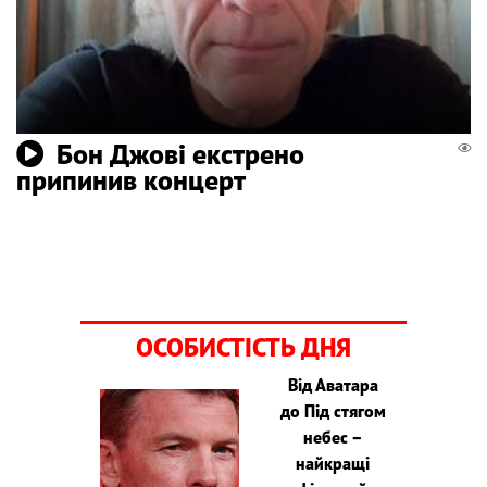
Бон Джові екстрено
припинив концерт
ОСОБИСТІСТЬ ДНЯ
Від Аватара
до Під стягом
небес –
найкращі