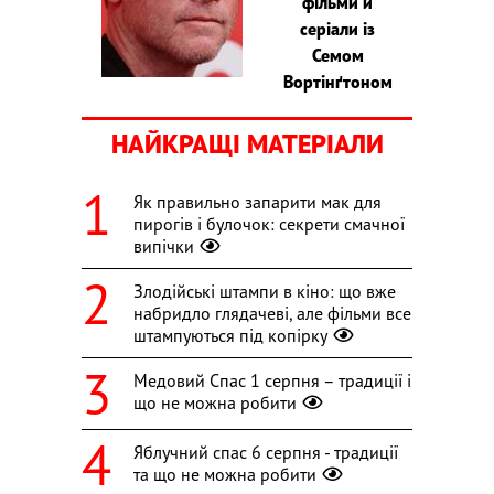
фільми й
серіали із
Семом
Вортінґтоном
НАЙКРАЩІ МАТЕРІАЛИ
Як правильно запарити мак для
пирогів і булочок: секрети смачної
випічки
Злодійські штампи в кіно: що вже
набридло глядачеві, але фільми все
штампуються під копірку
Медовий Спас 1 серпня – традиції і
що не можна робити
Яблучний спас 6 серпня - традиції
та що не можна робити