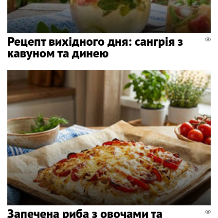
Рецепт вихідного дня: сангрія з
кавуном та динею
Запечена риба з овочами та