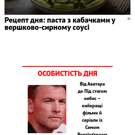
Рецепт дня: паста з кабачками у
вершково-сирному соусі
ОСОБИСТІСТЬ ДНЯ
Від Аватара
до Під стягом
небес –
найкращі
фільми й
серіали із
Семом
Вортінґтоном