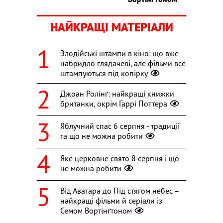
НАЙКРАЩІ МАТЕРІАЛИ
Злодійські штампи в кіно: що вже
набридло глядачеві, але фільми все
штампуються під копірку
Джоан Ролінґ: найкращі книжки
британки, окрім Гаррі Поттера
Яблучний спас 6 серпня - традиції
та що не можна робити
Яке церковне свято 8 серпня і що
не можна робити
Від Аватара до Під стягом небес –
найкращі фільми й серіали із
Семом Вортінґтоном