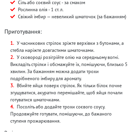
Сіль або соєвий соус - за смаком
Рослинна олія - 1 ст. л.
Свіжий імбир — невеликий шматочок (за бажанням)
Приготування:
У часникових стрілок зріжте верхівки з бутонами, а
стебла наріжте довгастими шматочками.
У сковороді розігрійте олію на середньому вогні.
Викладіть стрілки і обсмажуйте їх, помішуючи, близько 5
хвилин. За бажанням можна додати трохи
подрібненого імбиру для аромату.
Вбийте яйця поверх стрілок. Як тільки білок почне
згущуватися, акуратно перемішайте, щоб яйця почали
готуватися шматочками.
Посоліть або додайте трохи соєвого соусу.
Продовжуйте готувати, помішуючи, до бажаного
ступеня прожарювання.