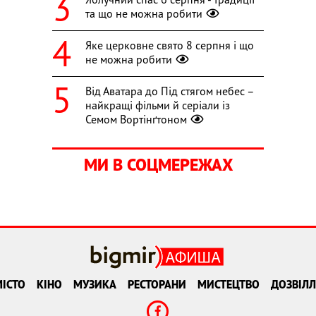
та що не можна робити
Яке церковне свято 8 серпня і що
не можна робити
Від Аватара до Під стягом небес –
найкращі фільми й серіали із
Семом Вортінґтоном
МИ В СОЦМЕРЕЖАХ
ІСТО
КІНО
МУЗИКА
РЕСТОРАНИ
МИСТЕЦТВО
ДОЗВІЛЛ