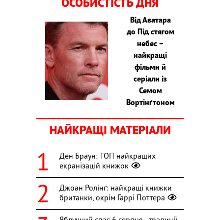
ОСОБИСТІСТЬ ДНЯ
Від Аватара
до Під стягом
небес –
найкращі
фільми й
серіали із
Семом
Вортінґтоном
НАЙКРАЩІ МАТЕРІАЛИ
Ден Браун: ТОП найкращих
екранізацій книжок
Джоан Ролінґ: найкращі книжки
британки, окрім Гаррі Поттера
Яблучний спас 6 серпня - традиції