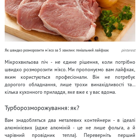
Як швидко розморозити м'ясо за 5 хвилин: геніальний лайфхак
pinterest
Мікрохвильова піч - не єдине рішення, коли потрібно
швидко розморозити м'ясо. Ми пропонуємо вам лайфхак,
яким користуються професіонали. Він не потребує
дорогого обладнання, лише трохи винахідливості та...
кілька кухонного приладдя, яке вже є у вас вдома.
Турборозморожування: як?
Вам знадобляться два металевих контейнери - в ідеалі
алюмінієвих (адже алюміній - це не лише фольга, а й
чарівний провідник тепла). Переверніть перший