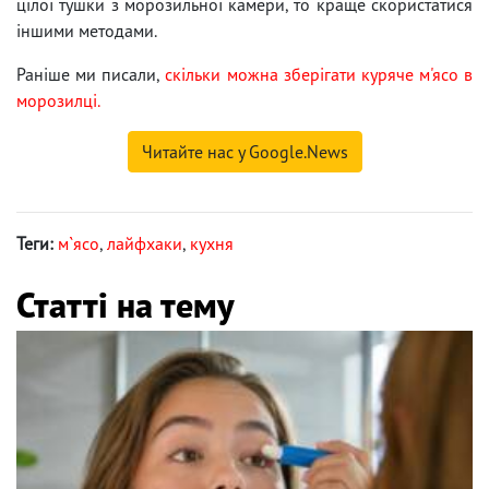
цілої тушки з морозильної камери, то краще скористатися
іншими методами.
Раніше ми писали,
скільки можна зберігати куряче м'ясо в
морозилці.
Читайте нас у Google.News
Теги:
м`ясо
,
лайфхаки
,
кухня
Статті на тему