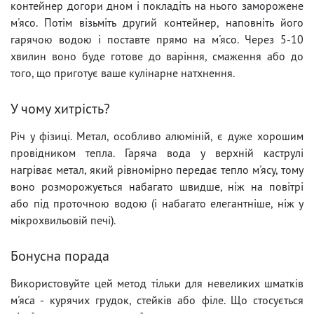
контейнер догори дном і покладіть на нього заморожене
м'ясо. Потім візьміть другий контейнер, наповніть його
гарячою водою і поставте прямо на м'ясо. Через 5-10
хвилин воно буде готове до варіння, смаження або до
того, що приготує ваше кулінарне натхнення.
У чому хитрість?
Річ у фізиці. Метал, особливо алюміній, є дуже хорошим
провідником тепла. Гаряча вода у верхній каструлі
нагріває метал, який рівномірно передає тепло м'ясу, тому
воно розморожується набагато швидше, ніж на повітрі
або під проточною водою (і набагато елегантніше, ніж у
мікрохвильовій печі).
Бонусна порада
Використовуйте цей метод тільки для невеликих шматків
м'яса - курячих грудок, стейків або філе. Що стосується