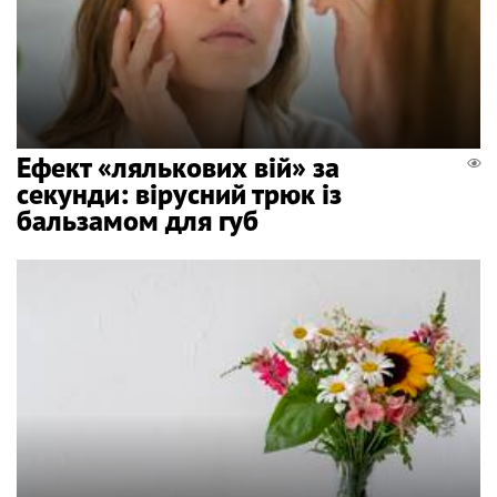
Ефект «лялькових вій» за
секунди: вірусний трюк із
бальзамом для губ