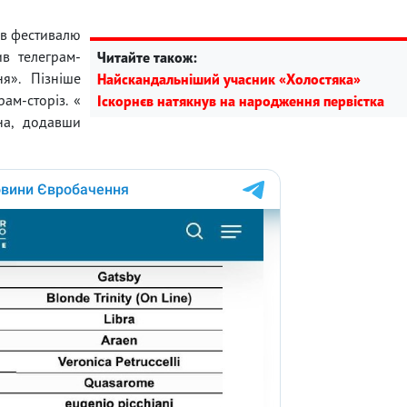
ків фестивалю
в телеграм-
Читайте також:
я». Пізніше
Найскандальніший учасник «Холостяка»
ам-сторіз. «
Іскорнєв натякнув на народження первістка
на, додавши