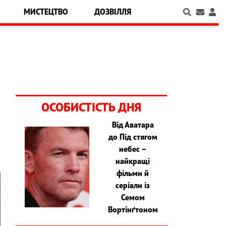
МИСТЕЦТВО
ДОЗВІЛЛЯ
ОСОБИСТІСТЬ ДНЯ
Від Аватара
до Під стягом
небес –
найкращі
фільми й
серіали із
Семом
Вортінґтоном