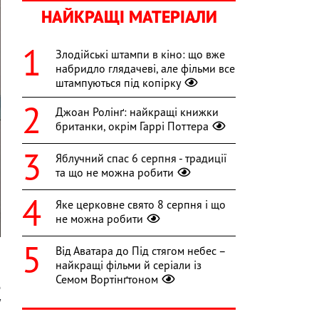
НАЙКРАЩІ МАТЕРІАЛИ
Злодійські штампи в кіно: що вже
набридло глядачеві, але фільми все
штампуються під копірку
Джоан Ролінґ: найкращі книжки
британки, окрім Гаррі Поттера
Яблучний спас 6 серпня - традиції
та що не можна робити
Яке церковне свято 8 серпня і що
не можна робити
Від Аватара до Під стягом небес –
найкращі фільми й серіали із
Семом Вортінґтоном
д
у