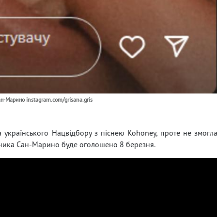
ан-Марино instagram.com/grisana.gris
 українського Нацвідбору з піснею Kohoney, проте не змогл
авника Сан-Марино буде оголошено 8 березня.