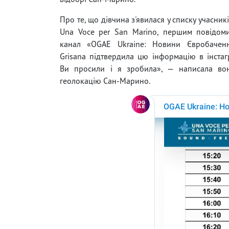
Про те, що дівчина з'явилася у списку учасни
Una Voce per San Marino, першим повідоми
канал «OGAE Ukraine: Новини Євробаченн
Grisana підтвердила цю інформацію в інстагр
Ви просили і я зробила», — написала во
геолокацію Сан-Марино.