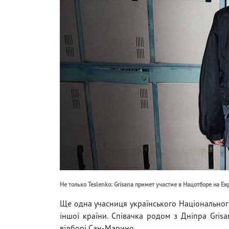
Не только Teslenko: Grisana примет участие в Нацотборе на Е
Ще одна учасниця українського Національног
іншої країни. Співачка родом з Дніпра Grisan
відборі Сан-Марино.