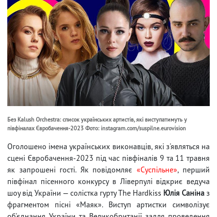
Без Kalush Orchestra: список українських артистів, які виступатимуть у
півфіналах Євробачення-2023 Фото: instagram.com/suspilne.eurovision
Оголошено імена українських виконавців, які з'являться на
сцені Євробачення-2023 під час півфіналів 9 та 11 травня
як запрошені гості. Як повідомляє
«Суспільне»
, перший
півфінал пісенного конкурсу в Ліверпулі відкриє ведуча
шоу від України — солістка гурту The Hardkiss
Юлія Саніна
з
фрагментом пісні «Маяк». Виступ артистки символізує
об'єднання України та Великобританії задля проведення