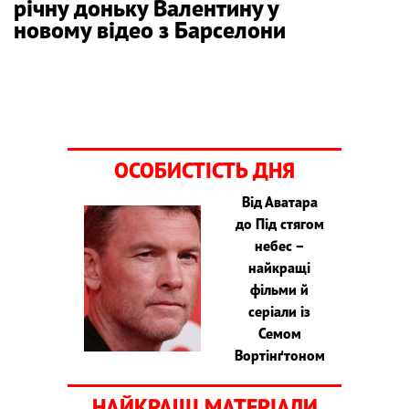
річну доньку Валентину у
новому відео з Барселони
ОСОБИСТІСТЬ ДНЯ
Від Аватара
до Під стягом
небес –
найкращі
фільми й
серіали із
Семом
Вортінґтоном
НАЙКРАЩІ МАТЕРІАЛИ