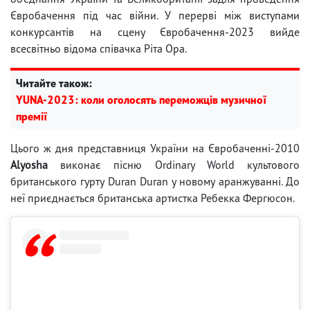
Євробачення під час війни. У перерві між виступами
конкурсантів на сцену Євробачення-2023 вийде
всесвітньо відома співачка Ріта Ора.
Читайте також:
YUNA-2023: коли оголосять переможців музичної
премії
Цього ж дня представниця України на Євробаченні-2010
Alyosha
виконає пісню Ordinary World культового
британського гурту Duran Duran у новому аранжуванні. До
неї приєднається британська артистка Ребекка Фергюсон.