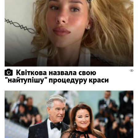
Квіткова назвала свою
"найтупішу" процедуру краси