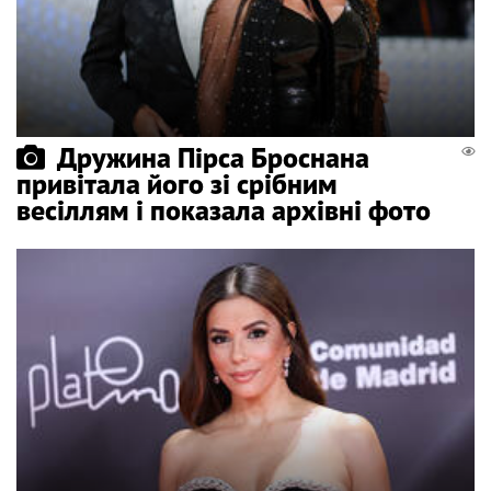
Дружина Пірса Броснана
привітала його зі срібним
весіллям і показала архівні фото