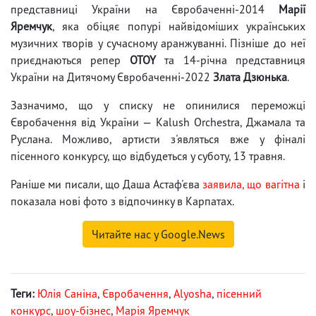
представниці України на Євробаченні-2014
Марії
Яремчук
, яка обіцяє попурі найвідоміших українських
музичних творів у сучасному аранжуванні. Пізніше до неї
приєднаються репер
OTOY
та 14-річна представниця
України на Дитячому Євробаченні-2022
Злата Дзюнька
.
Зазначимо, що у списку не опинилися переможці
Євробачення від України — Kalush Orchestra, Джамала та
Руслана. Можливо, артисти з'являться вже у фіналі
пісенного конкурсу, що відбудеться у суботу, 13 травня.
Раніше ми писали, що Даша Астаф'єва
заявила, що вагітна
і
показала нові фото з відпочинку в Карпатах.
Читайте нас у Google.News
Теги:
Юлія Саніна
,
Євробачення
,
Alyosha
,
пісенний
конкурс
,
шоу-бізнес
,
Марія Яремчук