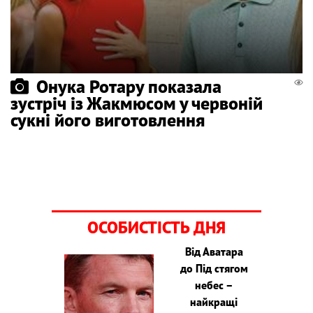
Онука Ротару показала
зустріч із Жакмюсом у червоній
сукні його виготовлення
ОСОБИСТІСТЬ ДНЯ
Від Аватара
до Під стягом
небес –
найкращі