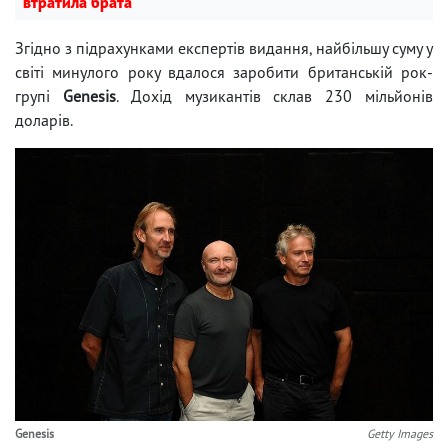
втратила брата
Згідно з підрахунками експертів видання, найбільшу суму у
світі минулого року вдалося заробити британській рок-
групі
Genesis
. Дохід музикантів склав 230 мільйонів
доларів.
Genesis
Getty Images