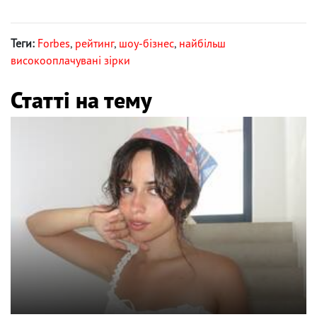
Теги:
Forbes
,
рейтинг
,
шоу-бізнес
,
найбільш
високооплачувані зірки
Статті на тему