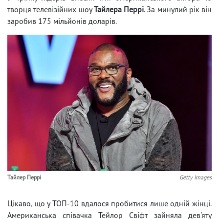
творця телевізійних шоу
Тайлера Перрі
. За минулий рік він
заробив 175 мільйонів доларів.
Тайлер Перрі
Getty Images
Цікаво, що у ТОП-10 вдалося пробитися лише одній жінці.
Американська співачка Тейлор Свіфт зайняла дев'яту