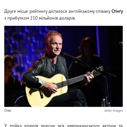
Друге місце рейтингу дісталося англійському співаку
Стінгу
з прибутком 210 мільйонів доларів.
Стінг
Getty Images
У трійку лідерів внесли ім'я американського актора та