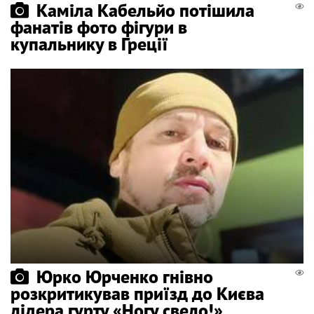
Каміла Кабельйо потішила
фанатів фото фігури в
купальнику в Греції
Юрко Юрченко гнівно
розкритикував приїзд до Києва
лідера гурту «Ногу свело!»