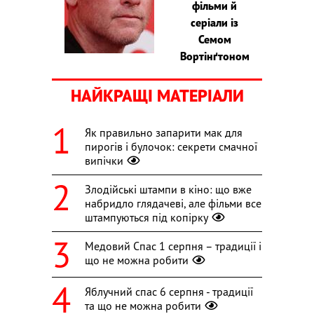
фільми й
серіали із
Семом
Вортінґтоном
НАЙКРАЩІ МАТЕРІАЛИ
Як правильно запарити мак для
пирогів і булочок: секрети смачної
випічки
Злодійські штампи в кіно: що вже
набридло глядачеві, але фільми все
штампуються під копірку
Медовий Спас 1 серпня – традиції і
що не можна робити
Яблучний спас 6 серпня - традиції
та що не можна робити