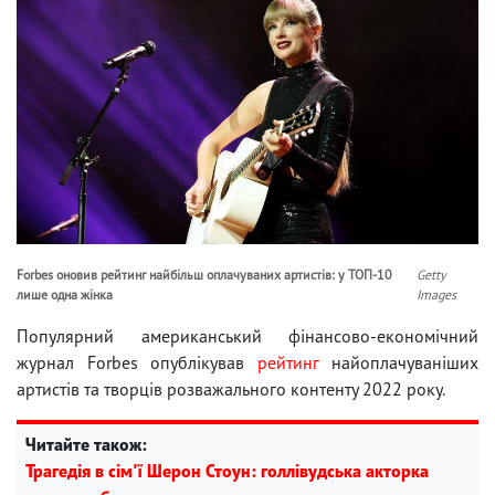
Forbes оновив рейтинг найбільш оплачуваних артистів: у ТОП-10
Getty
лише одна жінка
Images
Популярний американський фінансово-економічний
журнал Forbes опублікував
рейтинг
найоплачуваніших
артистів та творців розважального контенту 2022 року.
Читайте також:
Трагедія в сім'ї Шерон Стоун: голлівудська акторка