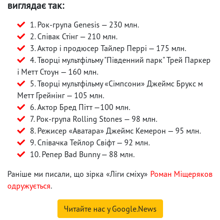
виглядає так:
1. Рок-група Genesis — 230 млн.
2. Співак Стінг — 210 млн.
3. Актор і продюсер Тайлер Перрі — 175 млн.
4. Творці мультфільму "Південний парк" Трей Паркер
і Метт Стоун — 160 млн.
5. Творці мультфільму «Сімпсони» Джеймс Брукс м
Метт Грейнінг — 105 млн.
6. Актор Бред Пітт —100 млн.
7. Рок-група Rolling Stones — 98 млн.
8. Режисер «Аватара» Джеймс Кемерон — 95 млн.
9. Співачка Тейлор Свіфт — 92 млн.
10. Репер Bad Bunny — 88 млн.
Раніше ми писали, що зірка «Ліги сміху»
Роман Міщеряков
одружується
.
Читайте нас у Google.News