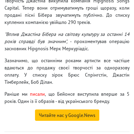
Творчість Джастіна викупила компанія Hipgnosis Songs
Capital. Тепер вони отримуватимуть гроші щоразу, коли
продані пісні Бібера звучатимуть публічно. До списку
куплених компанією увійшло 290 треків.
"Вплив Джастіна Бібера на світову культуру за останні 14
років справді був значним",
- прокоментував операцію
засновник Hipgnosis Мерк Меркуріадіс.
Зазначимо, що останніми роками артисти все частіше
вдаються до продажу своєї творчості за одноразову
оплату. У списку зірок Брюс Спрінгстін, Джастін
Тімберлейк, Боб Ділан.
Раніше ми
писали
, що Бейонсе виступила вперше за 5
років. Один із її образів - від українського бренду.
Читайте нас у Google.News