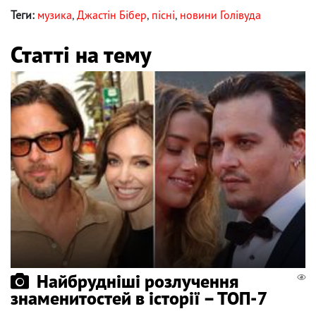
Теги:
музика
,
Джастін Бібер
,
пісні
,
новини Голівуда
Статті на тему
Найбрудніші розлучення
знаменитостей в історії – ТОП-7