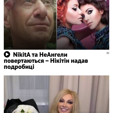
NikitA та НеАнгели
повертаються – Нікітін надав
подробиці