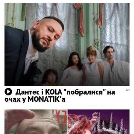
Дантес і KOLA "побралися" на
очах у MONATIK'а