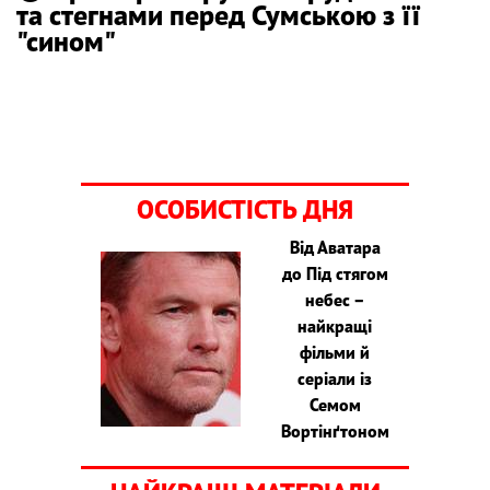
та стегнами перед Сумською з її
"сином"
ОСОБИСТІСТЬ ДНЯ
Від Аватара
до Під стягом
небес –
найкращі
фільми й
серіали із
Семом
Вортінґтоном