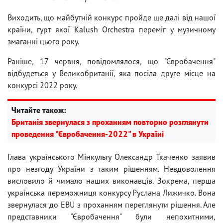
Виходить, що майбутній конкурс пройде ще далі від нашої
країни, гурт якої Kalush Orchestra переміг у музичному
змаганні цього року.
Раніше, 17 червня, повідомлялося, що "Євробачення"
відбудеться у Великобританії, яка посіла друге місце на
конкурсі 2022 року.
Читайте також:
Британія звернулася з проханням повторно розглянути
проведення "Євробачення-2022" в Україні
Глава українського Мінкульту Олександр Ткаченко заявив
про незгоду України з таким рішенням. Невдоволення
висловило й чимало наших виконавців. Зокрема, перша
українська переможниця конкурсу Руслана Лижичко. Вона
звернулася до EBU з проханням переглянути рішення. Але
представники "Євробачення" були непохитними,