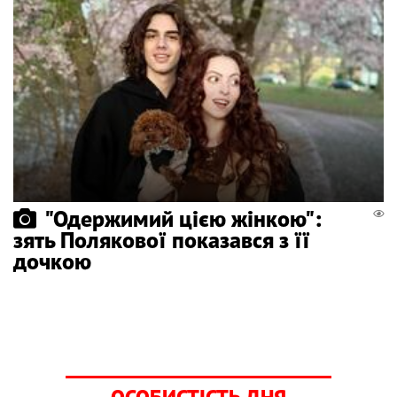
"Одержимий цією жінкою":
зять Полякової показався з її
дочкою