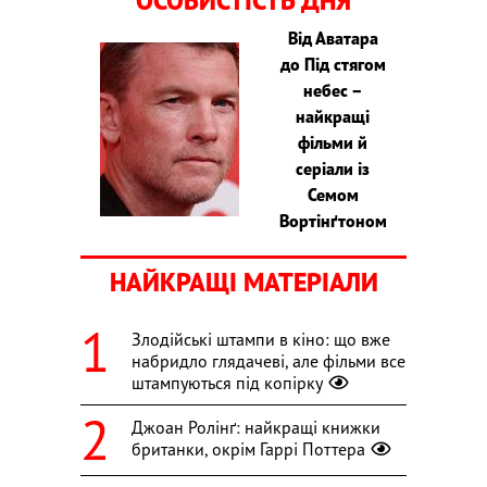
ОСОБИСТІСТЬ ДНЯ
Від Аватара
до Під стягом
небес –
найкращі
фільми й
серіали із
Семом
Вортінґтоном
НАЙКРАЩІ МАТЕРІАЛИ
Злодійські штампи в кіно: що вже
набридло глядачеві, але фільми все
штампуються під копірку
Джоан Ролінґ: найкращі книжки
британки, окрім Гаррі Поттера