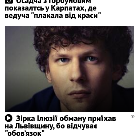
Осадча з Горбуновим
показалтсь у Карпатах, де
ведуча "плакала від краси"
Зірка Ілюзії обману приїхав
на Львівщину, бо відчуває
"обов’язок"