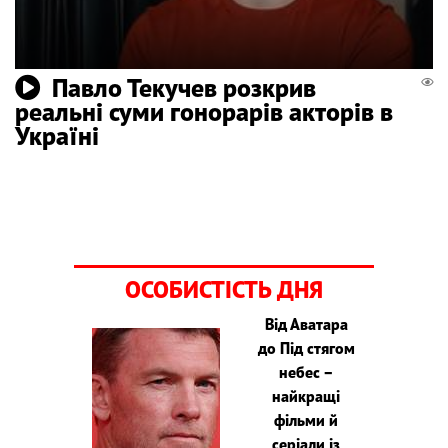
Павло Текучев розкрив
реальні суми гонорарів акторів в
Україні
ОСОБИСТІСТЬ ДНЯ
Від Аватара
до Під стягом
небес –
найкращі
фільми й
серіали із