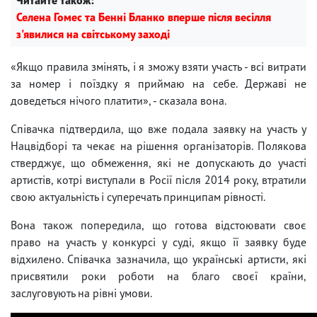
Селена Гомес та Бенні Бланко вперше після весілля
з'явилися на світському заході
«Якщо правила змінять, і я зможу взяти участь - всі витрати
за номер і поїздку я приймаю на себе. Державі не
доведеться нічого платити», - сказала вона.
Співачка підтвердила, що вже подала заявку на участь у
Нацвідборі та чекає на рішення організаторів. Полякова
стверджує, що обмеження, які не допускають до участі
артистів, котрі виступали в Росії після 2014 року, втратили
свою актуальність і суперечать принципам рівності.
Вона також попередила, що готова відстоювати своє
право на участь у конкурсі у суді, якщо її заявку буде
відхилено. Співачка зазначила, що українські артисти, які
присвятили роки роботи на благо своєї країни,
заслуговують на рівні умови.