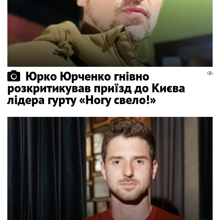
Юрко Юрченко гнівно
розкритикував приїзд до Києва
лідера гурту «Ногу свело!»