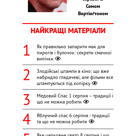
Семом
Вортінґтоном
НАЙКРАЩІ МАТЕРІАЛИ
Як правильно запарити мак для
пирогів і булочок: секрети смачної
випічки
Злодійські штампи в кіно: що вже
набридло глядачеві, але фільми все
штампуються під копірку
Медовий Спас 1 серпня – традиції і
що не можна робити
Яблучний спас 6 серпня - традиції
та що не можна робити
Яке церковне свято 8 серпня і що