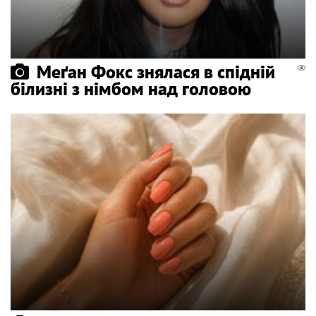
Меґан Фокс знялася в спідній
білизні з німбом над головою