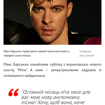
Макс Барських представить свіжий музичний ролик у
instagram
середині цього місяця
max_barskih
Макс Барських ознайомив публіку з екранізацією нового
синглу "Mine". А саме – залаштунковими кадрами зі
знімального майданчика.
"Останній місяць літа несе для
вас мою нову англомовну
пісню! Хочу, щоб вона, наче