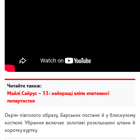
Читайте також:
Майлі Сайрус – 33: найкращі кліпи епатажної
попартистки
Окрім півголого образу, Барських постане й у блискучому
костюмі. Убрання включає золотаві розкльошені штани й
коротку куртку.