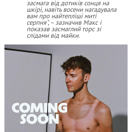
засмага від дотиків сонця на
шкірі, навіть восени нагадувала
вам про найтепліші миті
серпня", – зазначив Макс і
показав засмаглий торс зі
слідами від майки.