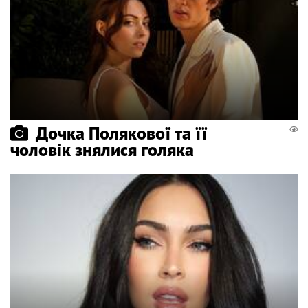
Дочка Полякової та її
чоловік знялися голяка