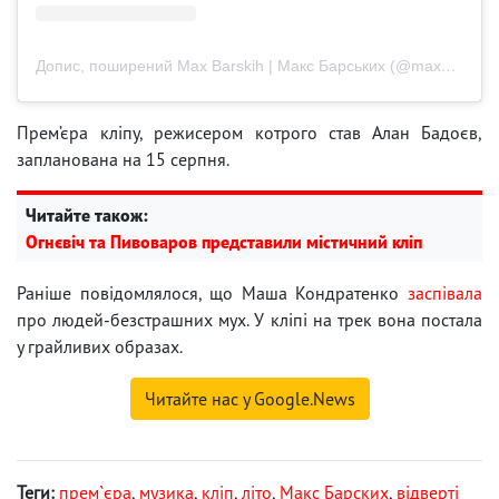
Допис, поширений Max Barskih | Макс Барських (@max_barskih)
Прем’єра кліпу, режисером котрого став Алан Бадоєв,
запланована на 15 серпня.
Читайте також:
Огнєвіч та Пивоваров представили містичний кліп
Раніше повідомлялося, що Маша Кондратенко
заспівала
про людей-безстрашних мух. У кліпі на трек вона постала
у грайливих образах.
Читайте нас у Google.News
Теги:
прем`єра
,
музика
,
кліп
,
літо
,
Макс Барских
,
відверті