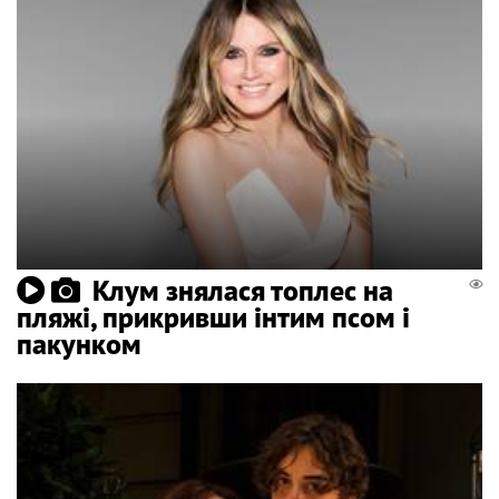
Клум знялася топлес на
пляжі, прикривши інтим псом і
пакунком