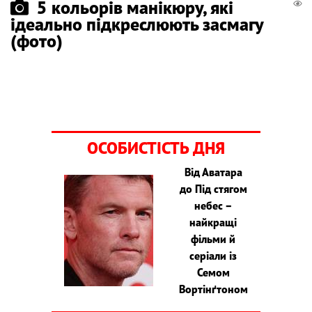
5 кольорів манікюру, які
ідеально підкреслюють засмагу
(фото)
ОСОБИСТІСТЬ ДНЯ
Від Аватара
до Під стягом
небес –
найкращі
фільми й
серіали із
Семом
Вортінґтоном