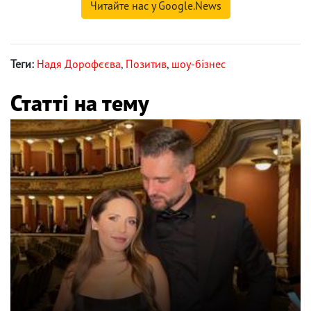
Читайте нас у Google.News
Теги:
Надя Дорофєєва
,
Позитив
,
шоу-бізнес
Статті на тему