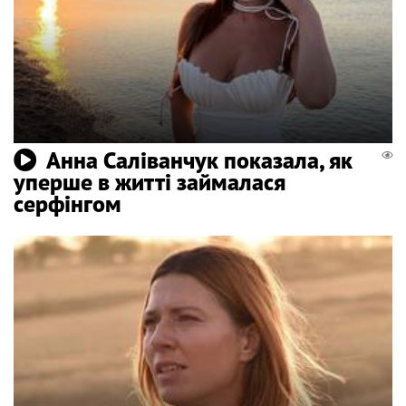
Анна Саліванчук показала, як
уперше в житті займалася
серфінгом