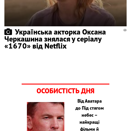
Українська акторка Оксана
Черкашина знялася у серіалу
«1670» від Netflix
ОСОБИСТІСТЬ ДНЯ
Від Аватара
до Під стягом
небес –
найкращі
фільми й