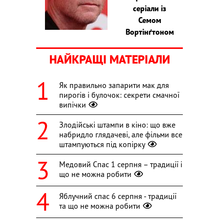
серіали із
Семом
Вортінґтоном
НАЙКРАЩІ МАТЕРІАЛИ
Як правильно запарити мак для
пирогів і булочок: секрети смачної
випічки
Злодійські штампи в кіно: що вже
набридло глядачеві, але фільми все
штампуються під копірку
Медовий Спас 1 серпня – традиції і
що не можна робити
Яблучний спас 6 серпня - традиції
та що не можна робити