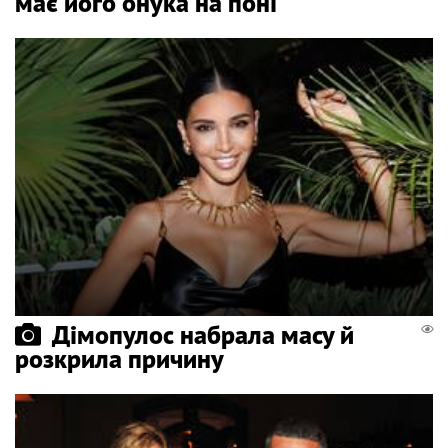
має його онука на поні
Дімопулос набрала масу й
розкрила причину