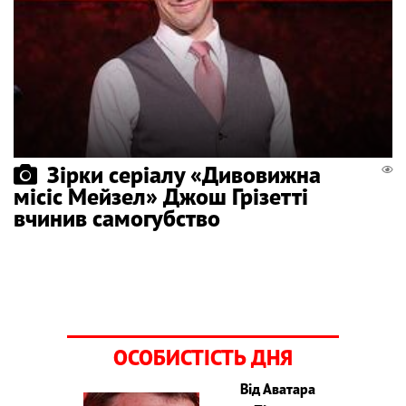
Зірки серіалу «Дивовижна
місіс Мейзел» Джош Грізетті
вчинив самогубство
ОСОБИСТІСТЬ ДНЯ
Від Аватара