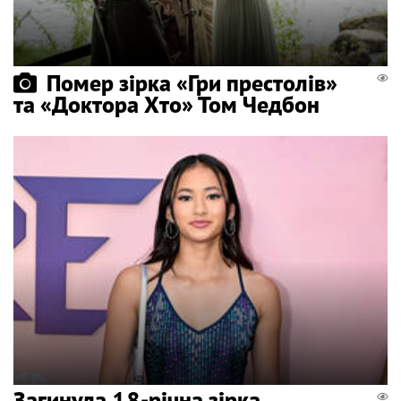
Помер зірка «Гри престолів»
та «Доктора Хто» Том Чедбон
Загинула 18-річна зірка