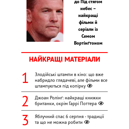
до Під стягом
небес –
найкращі
фільми й
серіали із
Семом
Вортінґтоном
НАЙКРАЩІ МАТЕРІАЛИ
Злодійські штампи в кіно: що вже
набридло глядачеві, але фільми все
штампуються під копірку
Джоан Ролінґ: найкращі книжки
британки, окрім Гаррі Поттера
Яблучний спас 6 серпня - традиції
та що не можна робити