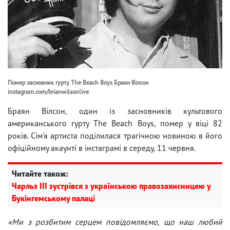
Помер засновник гурту The Beach Boys Браян Вілсон
instagram.com/brianwilsonlive
Браян Вілсон, один із засновників культового
американського гурту The Beach Boys, помер у віці 82
років. Сім'я артиста поділилася трагічною новиною в його
офіційному акаунті в інстаграмі в середу, 11 червня.
Читайте також:
Чарльз III зустрівся з українською правозахисницею у
Букінгемському палаці
«Ми з розбитим серцем повідомляємо, що наш любий