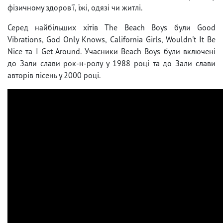
фізичному здоров'ї, їжі, одязі чи житлі.
Серед найбільших хітів The Beach Boys були Good
Vibrations, God Only Knows, California Girls, Wouldn't It Be
Nice та I Get Around. Учасники Beach Boys були включені
до Зали слави рок-н-ролу у 1988 році та до Зали слави
авторів пісень у 2000 році.