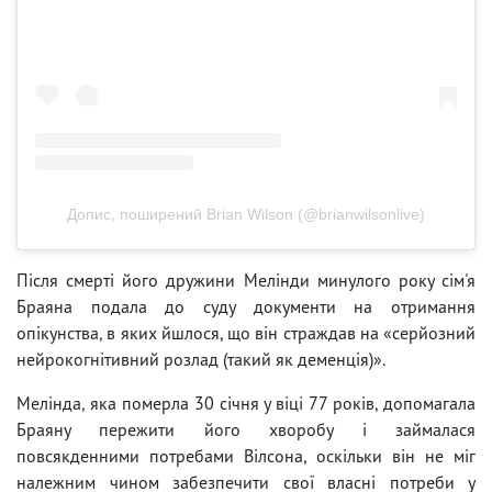
Допис, поширений Brian Wilson (@brianwilsonlive)
Після смерті його дружини Мелінди минулого року сім'я
Браяна подала до суду документи на отримання
опікунства, в яких йшлося, що він страждав на «серйозний
нейрокогнітивний розлад (такий як деменція)».
Мелінда, яка померла 30 січня у віці 77 років, допомагала
Браяну пережити його хворобу і займалася
повсякденними потребами Вілсона, оскільки він не міг
належним чином забезпечити свої власні потреби у