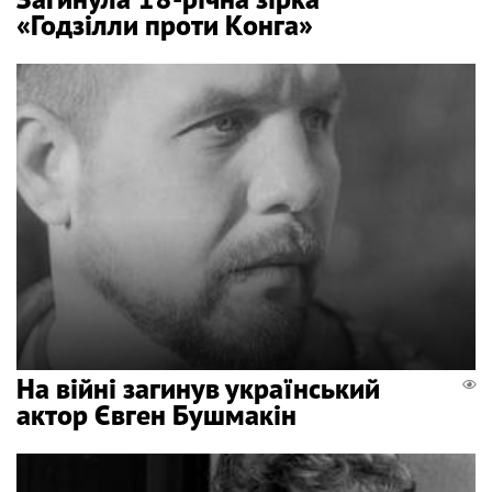
«Годзілли проти Конга»
На війні загинув український
актор Євген Бушмакін