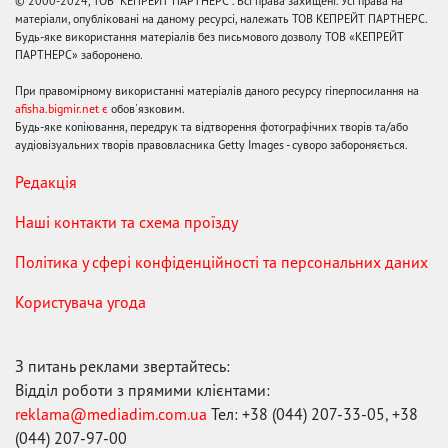
© 2000-2024, ТОВ "КЕПРЕЙТ ПАРТНЕРС". Всі права захищені. Усі права на
матеріали, опубліковані на даному ресурсі, належать ТОВ КЕПРЕЙТ ПАРТНЕРС.
Будь-яке використання матеріалів без письмового дозволу ТОВ «КЕПРЕЙТ
ПАРТНЕРС» заборонено.
При правомірному використанні матеріалів даного ресурсу гіперпосилання на
afisha.bigmir.net є
обов'язковим.
Будь-яке копіювання, передрук та відтворення фотографічних творів та/або
аудіовізуальних творів правовласника Getty Images - суворо забороняється.
Редакція
Наші контакти та схема проїзду
Політика у сфері конфіденційності та персональних даних
Користувача угода
З питань реклами звертайтесь:
Відділ роботи з прямими клієнтами:
reklama@mediadim.com.ua
Тел: +38 (044) 207-33-05, +38
(044) 207-97-00