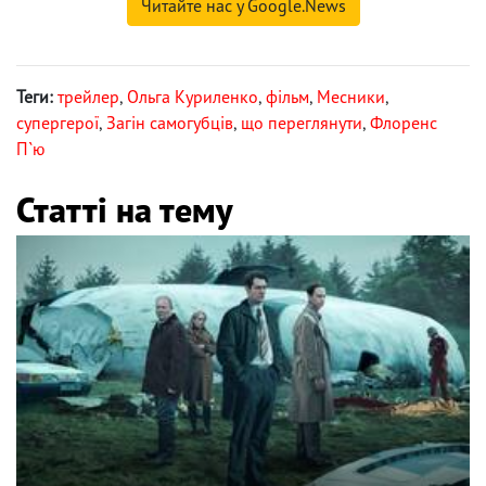
Читайте нас у Google.News
Теги:
трейлер
,
Ольга Куриленко
,
фільм
,
Месники
,
супергерої
,
Загін самогубців
,
що переглянути
,
Флоренс
П`ю
Статті на тему