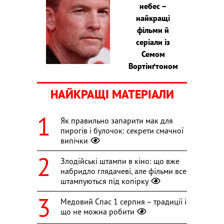
небес –
найкращі
фільми й
серіали із
Семом
Вортінґтоном
НАЙКРАЩІ МАТЕРІАЛИ
Як правильно запарити мак для
пирогів і булочок: секрети смачної
випічки
Злодійські штампи в кіно: що вже
набридло глядачеві, але фільми все
штампуються під копірку
Медовий Спас 1 серпня – традиції і
що не можна робити