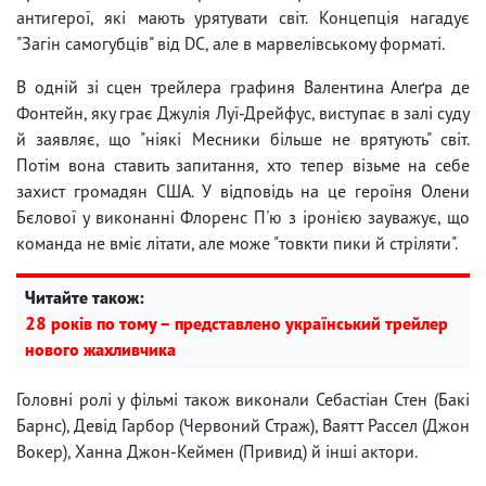
антигерої, які мають урятувати світ. Концепція нагадує
"Загін самогубців" від DC, але в марвелівському форматі.
В одній зі сцен трейлера графиня Валентина Алеґра де
Фонтейн, яку грає Джулія Луї-Дрейфус, виступає в залі суду
й заявляє, що "ніякі Месники більше не врятують" світ.
Потім вона ставить запитання, хто тепер візьме на себе
захист громадян США. У відповідь на це героїня Олени
Бєлової у виконанні Флоренс П'ю з іронією зауважує, що
команда не вміє літати, але може "товкти пики й стріляти".
Читайте також:
28 років по тому – представлено український трейлер
нового жахливчика
Головні ролі у фільмі також виконали Себастіан Стен (Бакі
Барнс), Девід Гарбор (Червоний Страж), Ваятт Рассел (Джон
Вокер), Ханна Джон-Кеймен (Привид) й інші актори.