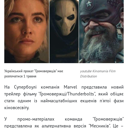
Український прокат "Громовержців" має
youtube Kinomania Film
розпочатися 1 травня
Distribution
На Супербоулі компанія Marvel представила новий
трейлер фільму "Громовержці/Thunderbolts", який обіцяє
стати одним із наймасштабніших екшенів п'ятої фази
кіновсесвіту.
У промо-матеріалах команда "Громовержців"
представлена як альтернативна версія "Месників". Це –