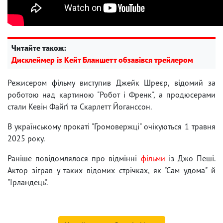
Читайте також:
Дисклеймер із Кейт Бланшетт обзавівся трейлером
Режисером фільму виступив Джейк Шреєр, відомий за
роботою над картиною "Робот і Френк", а продюсерами
стали Кевін Файґі та Скарлетт Йоганссон.
В українському прокаті "Громовержці" очікуються 1 травня
2025 року.
Раніше повідомлялося про відмінні
фільми
із Джо Пеші.
Актор зіграв у таких відомих стрічках, як "Сам удома" й
"Ірландець".