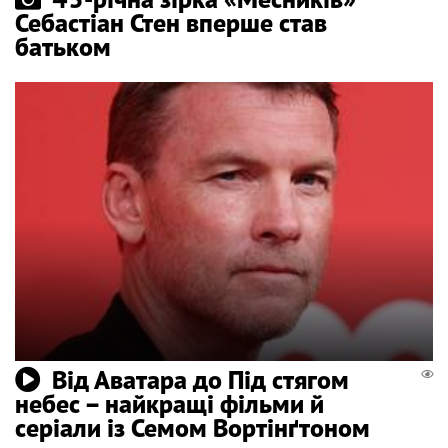
Себастіан Стен вперше став
батьком
Від Аватара до Під стягом
небес – найкращі фільми й
серіали із Семом Вортінґтоном