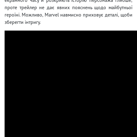
проте трейлер не дає явних пояснень щодо майбутньої
героїні. Можливо, Marvel навмисно приховує деталі, щоби
зберегти інтригу.