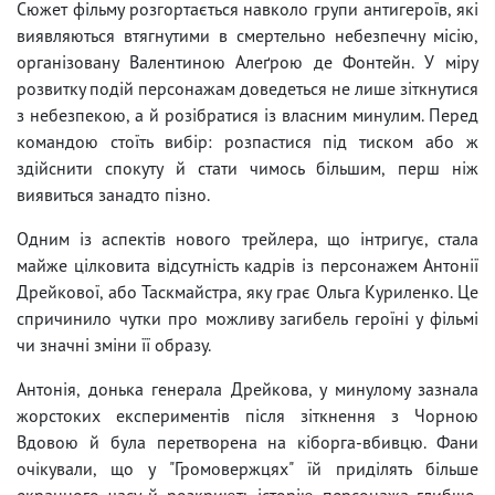
Сюжет фільму розгортається навколо групи антигероїв, які
виявляються втягнутими в смертельно небезпечну місію,
організовану Валентиною Алеґрою де Фонтейн. У міру
розвитку подій персонажам доведеться не лише зіткнутися
з небезпекою, а й розібратися із власним минулим. Перед
командою стоїть вибір: розпастися під тиском або ж
здійснити спокуту й стати чимось більшим, перш ніж
виявиться занадто пізно.
Одним із аспектів нового трейлера, що інтригує, стала
майже цілковита відсутність кадрів із персонажем Антонії
Дрейкової, або Таскмайстра, яку грає Ольга Куриленко. Це
спричинило чутки про можливу загибель героїні у фільмі
чи значні зміни її образу.
Антонія, донька генерала Дрейкова, у минулому зазнала
жорстоких експериментів після зіткнення з Чорною
Вдовою й була перетворена на кіборга-вбивцю. Фани
очікували, що у "Громовержцях" їй приділять більше
екранного часу й розкриють історію персонажа глибше,