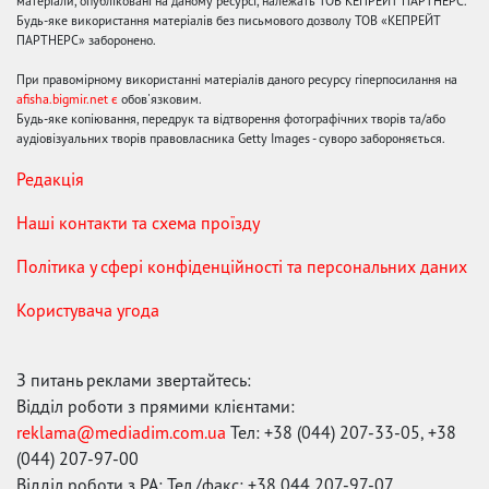
матеріали, опубліковані на даному ресурсі, належать ТОВ КЕПРЕЙТ ПАРТНЕРС.
Будь-яке використання матеріалів без письмового дозволу ТОВ «КЕПРЕЙТ
ПАРТНЕРС» заборонено.
При правомірному використанні матеріалів даного ресурсу гіперпосилання на
afisha.bigmir.net є
обов'язковим.
Будь-яке копіювання, передрук та відтворення фотографічних творів та/або
аудіовізуальних творів правовласника Getty Images - суворо забороняється.
Редакція
Наші контакти та схема проїзду
Політика у сфері конфіденційності та персональних даних
Користувача угода
З питань реклами звертайтесь:
Відділ роботи з прямими клієнтами:
reklama@mediadim.com.ua
Тел: +38 (044) 207-33-05, +38
(044) 207-97-00
Відділ роботи з РА: Тел./факс: +38 044 207-97-07