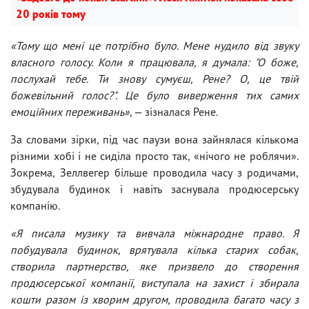
20 років тому
«Тому що мені це потрібно було. Мене нудило від звуку
власного голосу. Коли я працювала, я думала: "О боже,
послухай тебе. Ти знову сумуєш, Рене? О, це твій
божевільний голос?". Це було виверження тих самих
емоційних переживань»
, — зізналася Рене.
За словами зірки, під час паузи вона зайнялася кількома
різними хобі і не сиділа просто так, «нічого не роблячи».
Зокрема, Зеллвегер більше проводила часу з родичами,
збудувала будинок і навіть заснувала продюсерську
компанію.
«Я писала музику та вивчала міжнародне право. Я
побудувала будинок, врятувала кілька старих собак,
створила партнерство, яке призвело до створення
продюсерської компанії, виступала на захист і збирала
кошти разом із хворим другом, проводила багато часу з