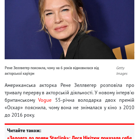
Рене Зеллвегер пояснила, чому на 6 років відмовилася від
Getty
акторської кар'єри
Images
Американська акторка Рене Зеллвегер розповіла про
тривалу перерву в акторській діяльності. У новому інтерв'ю
британському
Vogue
55-річна володарка двох премій
«Оскар» пояснила, чому вона не знімалася у кіно з 2010
до 2016 року.
Читайте також:
«Задовго до появи Starlink»: Леся Нікітюк показала себе