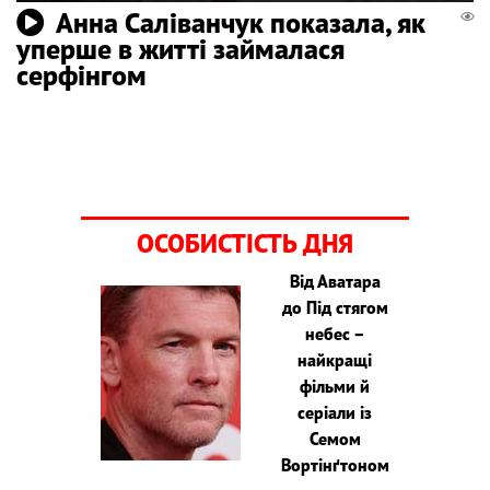
Анна Саліванчук показала, як
уперше в житті займалася
серфінгом
ОСОБИСТІСТЬ ДНЯ
Від Аватара
до Під стягом
небес –
найкращі
фільми й
серіали із
Семом
Вортінґтоном