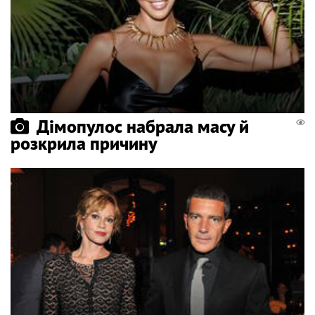
Дімопулос набрала масу й
розкрила причину