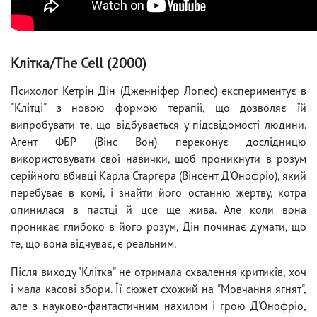
Клітка/The Cell (2000)
Психолог Кетрін Дін (Дженніфер Лопес) експериментує в
"Клітці" з новою формою терапії, що дозволяє їй
випробувати те, що відбувається у підсвідомості людини.
Агент ФБР (Вінс Вон) переконує дослідницю
використовувати свої навички, щоб проникнути в розум
серійного вбивці Карла Старґера (Вінсент Д'Онофріо), який
перебуває в комі, і знайти його останню жертву, котра
опинилася в пастці й цсе ще жива. Але коли вона
проникає глибоко в його розум, Дін починає думати, що
те, що вона відчуває, є реальним.
Після виходу "Клітка" не отримала схвалення критиків, хоч
і мала касові збори. Її сюжет схожий на "Мовчання ягнят",
але з науково-фантастичним нахилом і грою Д'Онофріо,