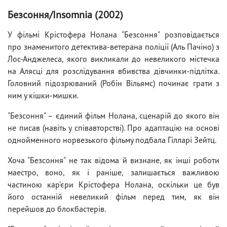
Безсоння/Insomnia (2002)
У фільмі Крістофера Нолана "Безсоння" розповідається
про знаменитого детектива-ветерана поліції (Аль Пачіно) з
Лос-Анджелеса, якого викликали до невеликого містечка
на Алясці для розслідування вбивства дівчинки-підлітка.
Головний підозрюваний (Робін Вільямс) починає грати з
ним у кішки-мишки.
"Безсоння" – єдиний фільм Нолана, сценарій до якого він
не писав (навіть у співавторстві). Про адаптацію на основі
однойменного норвезького фільму подбала Гілларі Зейтц.
Хоча "Безсоння" не так відома й визнане, як інші роботи
маестро, воно, як і раніше, залишається важливою
частиною кар'єри Крістофера Нолана, оскільки це був
його останній невеликий фільм перед тим, як він
перейшов до блокбастерів.