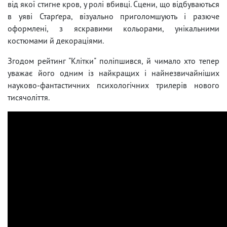
від якої стигне кров, у ролі вбивці. Сцени, що відбуваються
в уяві Старґера, візуально приголомшують і разюче
оформлені, з яскравими кольорами, унікальними
костюмами й декораціями.
Згодом рейтинг "Клітки" поліпшився, й чимало хто тепер
уважає його одним із найкращих і найнезвичайніших
науково-фантастичних психологічних трилерів нового
тисячоліття.