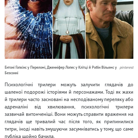
Ентоні Гопкінс у Переломі, Дженніфер Лопес у Клітці й Робін Вільямс у
pinterest
Безсонні
Психологічні трилери можуть залучити глядачів до
шаленої подорожі історіями й персонажами. Тоді як жахи
й трилери часто засновані на несподіваному переляку або
адреналіні від хвилювання, психологічні трилери
зазвичай витонченіші. Вони можуть справити враження на
глядачів ще тривалий час після того, як припинилися
титри, іноді навіть змушуючи засумніватись у тому, що саме
публіка щойно бачила.