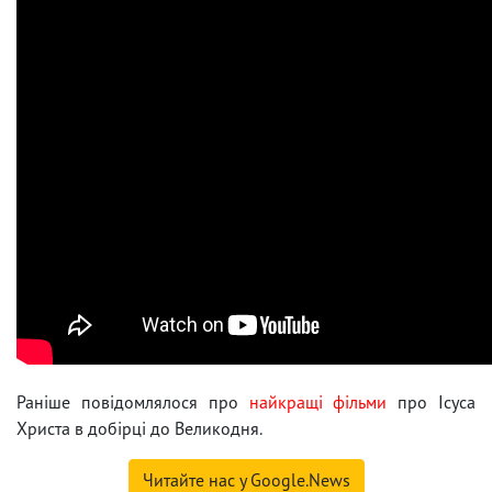
Раніше повідомлялося про
найкращі фільми
про Ісуса
Христа в добірці до Великодня.
Читайте нас у Google.News