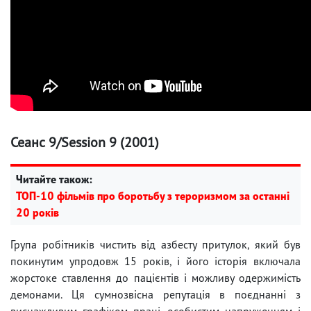
Сеанс 9/Session 9 (2001)
Читайте також:
ТОП-10 фільмів про боротьбу з тероризмом за останні
20 років
Група робітників чистить від азбесту притулок, який був
покинутим упродовж 15 років, і його історія включала
жорстоке ставлення до пацієнтів і можливу одержимість
демонами. Ця сумнозвісна репутація в поєднанні з
виснажливим графіком праці, особистим напруженням і