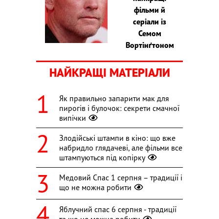
фільми й
серіали із
Семом
Вортінґтоном
НАЙКРАЩІ МАТЕРІАЛИ
Як правильно запарити мак для
пирогів і булочок: секрети смачної
випічки
Злодійські штампи в кіно: що вже
набридло глядачеві, але фільми все
штампуються під копірку
Медовий Спас 1 серпня – традиції і
що не можна робити
Яблучний спас 6 серпня - традиції
та що не можна робити