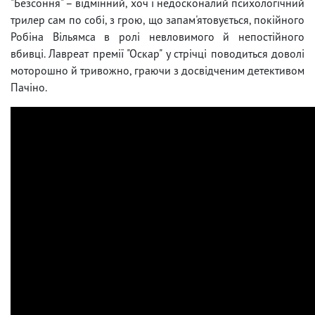
"Безсоння" – відмінний, хоч і недосконалий психологічний
трилер сам по собі, з грою, що запам'ятовується, покійного
Робіна Вільямса в ролі невловимого й непостійного
вбивці. Лавреат премії "Оскар" у стрічці поводиться доволі
моторошно й тривожно, граючи з досвідченим детективом
Пачіно.