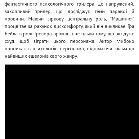
фантастичного психологічного трилера. Це напружений,
захопливий трилер, що досліджує теми параної й
провини. Маючи зіркову центральну роль, "Машиніст"
процвітає за рахунок дискомфорту, який він викликає. Гра
Бейла в ролі Тревора вражає, і не тільки тому, що він дуже
схуд, щоб зіграти цього персонажа. Актор глибоко
проникає в психологію персонажа, піднімаючи фільм до
найвищих ешелонів свого жанру.