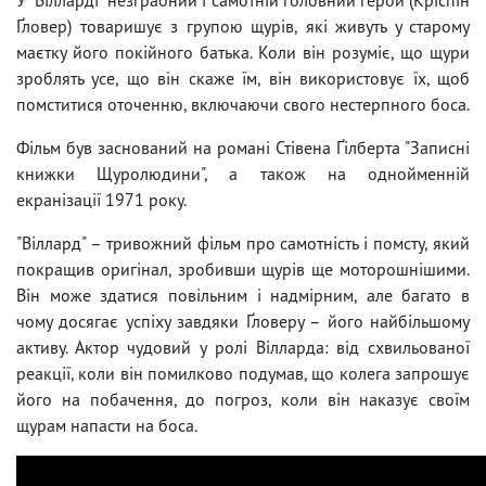
Ґловер) товаришує з групою щурів, які живуть у старому
маєтку його покійного батька. Коли він розуміє, що щури
зроблять усе, що він скаже їм, він використовує їх, щоб
помститися оточенню, включаючи свого нестерпного боса.
Фільм був заснований на романі Стівена Ґілберта "Записні
книжки Щуролюдини", а також на однойменній
екранізації 1971 року.
"Віллард" – тривожний фільм про самотність і помсту, який
покращив оригінал, зробивши щурів ще моторошнішими.
Він може здатися повільним і надмірним, але багато в
чому досягає успіху завдяки Ґловеру – його найбільшому
активу. Актор чудовий у ролі Вілларда: від схвильованої
реакції, коли він помилково подумав, що колега запрошує
його на побачення, до погроз, коли він наказує своїм
щурам напасти на боса.