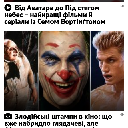
Від Аватара до Під стягом
небес – найкращі фільми й
серіали із Семом Вортінґтоном
Злодійські штампи в кіно: що
вже набридло глядачеві, але