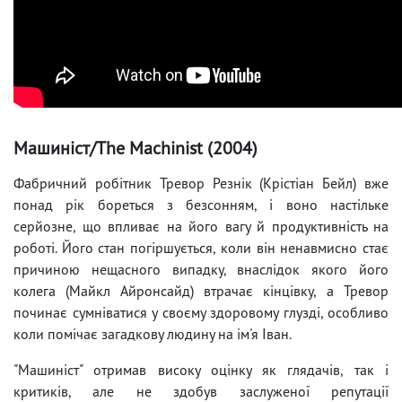
Машиніст/The Machinist (2004)
Фабричний робітник Тревор Резнік (Крістіан Бейл) вже
понад рік бореться з безсонням, і воно настільке
серйозне, що впливає на його вагу й продуктивність на
роботі. Його стан погіршується, коли він ненавмисно стає
причиною нещасного випадку, внаслідок якого його
колега (Майкл Айронсайд) втрачає кінцівку, а Тревор
починає сумніватися у своєму здоровому глузді, особливо
коли помічає загадкову людину на ім'я Іван.
"Машиніст" отримав високу оцінку як глядачів, так і
критиків, але не здобув заслуженої репутації