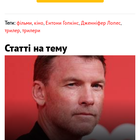
Теги:
фільми
,
кіно
,
Ентони Гопкінс
,
Дженніфер Лопес
,
трилер
,
трилери
Статті на тему