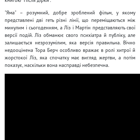
"Яма" – розумний, добре зроблений фільм, у якому
представлені дві геть різні лінії, що переміщаються між
минулим і сьогоденням, а Ліз і Мартін представляють свої
версії подій. Ліз обманює свого психіатра й публіку, але
залишається незрозумілим, яка версія правильна. Вічно
недооцінена Тора Берч особливо вражає в ролі хитрої й
жорстокої Ліз, яка спочатку має вигляд жертви, а потім
показує, наскільки вона насправді небезпечна.