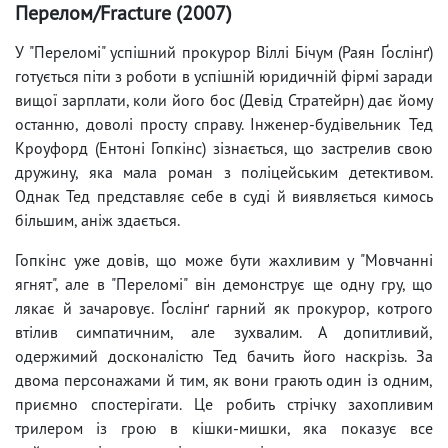
Перелом/Fracture (2007)
У "Переломі" успішний прокурор Віллі Бічум (Раян Ґослінґ)
готується піти з роботи в успішній юридичній фірмі заради
вищої зарплати, коли його бос (Девід Стратейрн) дає йому
останню, доволі просту справу. Інженер-будівельник Тед
Кроуфорд (Ентоні Гопкінс) зізнається, що застрелив свою
дружину, яка мала роман з поліцейським детективом.
Однак Тед представляє себе в суді й виявляється кимось
більшим, аніж здається.
Гопкінс уже довів, що може бути жахливим у "Мовчанні
ягнят", але в "Переломі" він демонструє ще одну гру, що
лякає й зачаровує. Ґослінґ гарний як прокурор, котрого
втілив симпатичним, але зухвалим. А допитливий,
одержимий досконалістю Тед бачить його наскрізь. За
двома персонажами й тим, як вони грають один із одним,
приємно спостерігати. Це робить стрічку захопливим
трилером із грою в кішки-мишки, яка показує все