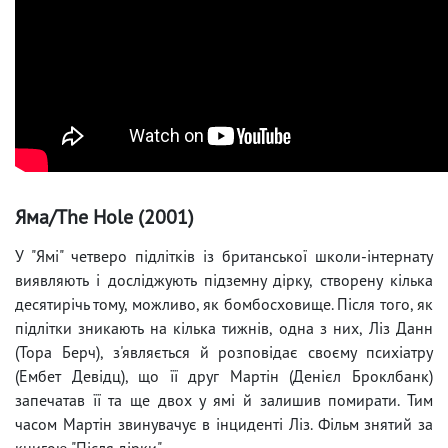
Яма/The Hole (2001)
У "Ямі" четверо підлітків із британської школи-інтернату
виявляють і досліджують підземну дірку, створену кілька
десятирічь тому, можливо, як бомбосховище. Після того, як
підлітки зникають на кілька тижнів, одна з них, Ліз Данн
(Тора Берч), з'являється й розповідає своєму психіатру
(Ембет Девідц), що її друг Мартін (Денієл Броклбанк)
запечатав її та ще двох у ямі й залишив помирати. Тим
часом Мартін звинувачує в інциденті Ліз. Фільм знятий за
книгою "Після дірки".