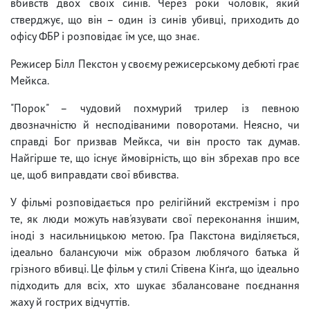
вбивств двох своїх синів. Через роки чоловік, який
стверджує, що він – один із синів убивці, приходить до
офісу ФБР і розповідає їм усе, що знає.
Режисер Білл Пекстон у своєму режисерському дебюті грає
Мейкса.
"Порок" – чудовий похмурий трилер із певною
двозначністю й несподіваними поворотами. Неясно, чи
справді Бог призвав Мейкса, чи він просто так думав.
Найгірше те, що існує ймовірність, що він збрехав про все
це, щоб виправдати свої вбивства.
У фільмі розповідається про релігійний екстремізм і про
те, як люди можуть нав'язувати свої переконання іншим,
іноді з насильницькою метою. Гра Пакстона виділяється,
ідеально балансуючи між образом люблячого батька й
грізного вбивці. Це фільм у стилі Стівена Кінґа, що ідеально
підходить для всіх, хто шукає збалансоване поєднання
жаху й гострих відчуттів.