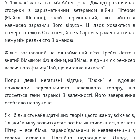
У "Глюках" жінка на ім'я Аґнес (Ешлі Джадд) розпочинає
стосунки з харизматичним ветераном війни Пітером
(Майкл Шеннон), який переконаний, що військові
навмисно заразили його вірусом. Ці двоє ховаються в
номері готелю в Оклахомі, й незабаром зараження стирає
межу між реальністю й оманою.
Фільм заснований на однойменній п'єсі Трейсі Леттс і
знятий Вільямом Фрідкіним, найбільш відомим як режисер
класичного фільму "Той, що виганяє диявола".
Попри деякі негативні відгуки, "Глюки" є чудовим
прикладом переконливого невеликого горору, що
стосується теми параної й залежності. Його завершення
особливо напружене.
Як і більшість найвидатніших творів цього жанру всіх часів,
"Глюки" в міру розвитку стає все більш тривожним, а Аґнес і
Пітер – все більш параноїдальними й невпевненими у
своєму оточенні. Постійно недооцінена Джадд і