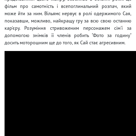
фільм про самотність і всепоглинальний розпач, який
може йти за ним. Вільямс нервує в ролі одержимого Сая,
показавши, можливо, найкращу гру за всю свою останню
кар'єру. Розуміння стривоженим персонажем сім'ї за
допомогою знімків її членів робить "Фото за годину"
досить моторошним ще до того, як Сай стає агресивним.