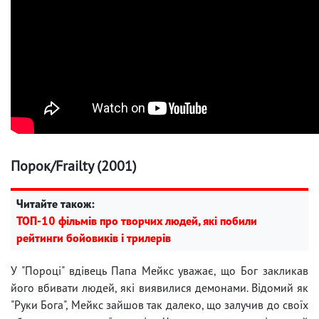
Порок/Frailty (2001)
Читайте також:
ТОП-10 фільмів про творчих людей, які побили
рейтинги бойовиків і трилерів
У "Пороці" вдівець Папа Мейкс уважає, що Бог закликав
його вбивати людей, які виявилися демонами. Відомий як
"Руки Бога", Мейкс зайшов так далеко, що залучив до своїх