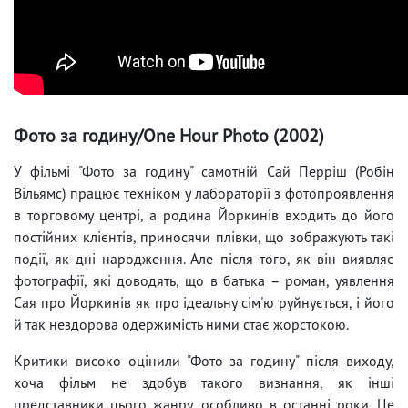
Фото за годину/One Hour Photo (2002)
У фільмі "Фото за годину" самотній Сай Перріш (Робін
Вільямс) працює техніком у лабораторії з фотопроявлення
в торговому центрі, а родина Йоркинів входить до його
постійних клієнтів, приносячи плівки, що зображують такі
події, як дні народження. Але після того, як він виявляє
фотографії, які доводять, що в батька – роман, уявлення
Сая про Йоркинів як про ідеальну сім'ю руйнується, і його
й так нездорова одержимість ними стає жорстокою.
Критики високо оцінили "Фото за годину" після виходу,
хоча фільм не здобув такого визнання, як інші
представники цього жанру, особливо в останні роки. Це