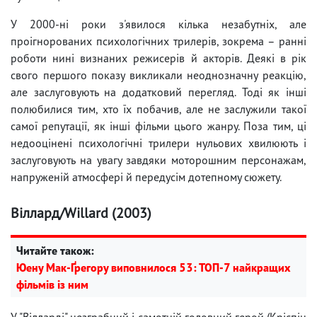
У 2000-ні роки з'явилося кілька незабутніх, але
проігнорованих психологічних трилерів, зокрема – ранні
роботи нині визнаних режисерів й акторів. Деякі в рік
свого першого показу викликали неоднозначну реакцію,
але заслуговують на додатковий перегляд. Тоді як інші
полюбилися тим, хто їх побачив, але не заслужили такої
самої репутації, як інші фільми цього жанру. Поза тим, ці
недооцінені психологічні трилери нульових хвилюють і
заслуговують на увагу завдяки моторошним персонажам,
напруженій атмосфері й передусім дотепному сюжету.
Віллард/Willard (2003)
Читайте також:
Юену Мак-Ґрегору виповнилося 53: ТОП-7 найкращих
фільмів із ним
У "Вілларді" незграбний і самотній головний герой (Кріспін