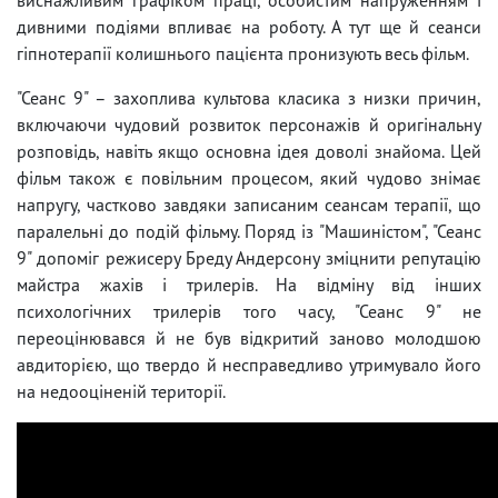
дивними подіями впливає на роботу. А тут ще й сеанси
гіпнотерапії колишнього пацієнта пронизують весь фільм.
"Сеанс 9" – захоплива культова класика з низки причин,
включаючи чудовий розвиток персонажів й оригінальну
розповідь, навіть якщо основна ідея доволі знайома. Цей
фільм також є повільним процесом, який чудово знімає
напругу, частково завдяки записаним сеансам терапії, що
паралельні до подій фільму. Поряд із "Машиністом", "Сеанс
9" допоміг режисеру Бреду Андерсону зміцнити репутацію
майстра жахів і трилерів. На відміну від інших
психологічних трилерів того часу, "Сеанс 9" не
переоцінювався й не був відкритий заново молодшою
авдиторією, що твердо й несправедливо утримувало його
на недооціненій території.