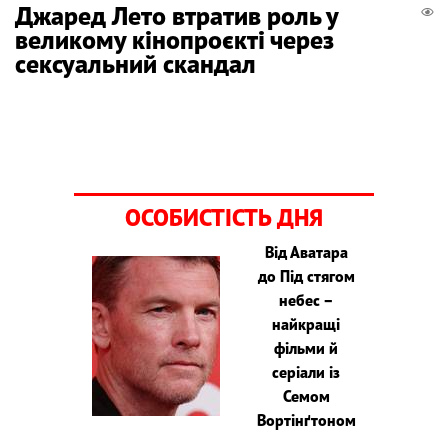
Джаред Лето втратив роль у
великому кінопроєкті через
сексуальний скандал
ОСОБИСТІСТЬ ДНЯ
Від Аватара
до Під стягом
небес –
найкращі
фільми й
серіали із
Семом
Вортінґтоном