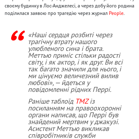
своєму будинку в Лос-Анджелесі, а через добу його родина
поділилася заявою про трагедію через журнал
People
.
«Наші сердця розбиті через
трагічну втрату нашого
улюбленого сина і брата.
Меттью приніс стільки радості
світу, і як актор, і як друг. Ви всі
так багато значили для нього, і
ми цінуємо величезний вилив
любові», — йдеться у
повідомленні рідних Перрі.
Раніше таблоїд
TMZ
із
посиланням на правоохоронні
органи написав, що Перрі був
знайдений мертвим у джакузі.
Асистент Меттью викликав
співробітників служби