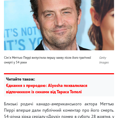
Сім'я Меттью Перрі випустила першу заяву після його трагічної
Getty
смерті у 54 роки
Images
Читайте також:
Єднання з природою: Alyosha похвалилася
відпочинком із синами від Тараса Тополі
Близькі родичі канадо-американського актора Меттью
Перрі вперше дали публічний коментар про його смерть.
54-річна зірка серіалу «Друзі» помер в суботу, 28 жовтня, у