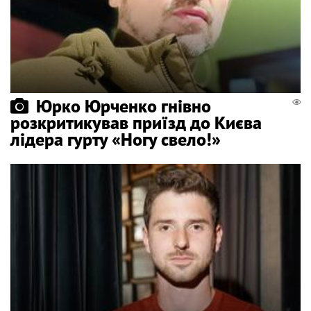
Юрко Юрченко гнівно
розкритикував приїзд до Києва
лідера гурту «Ногу свело!»