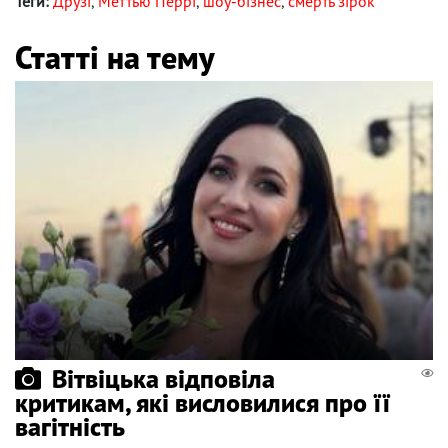
Теги:
Друзі
,
Меттью Перрі
,
шоу-бізнес
,
смерть зірок
Статті на тему
Вітвіцька відповіла
критикам, які висловилися про її
вагітність