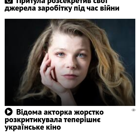
Притула розсекретив свої
джерела заробітку під час війни
Відома акторка жорстко
розкритикувала теперішнє
українське кіно