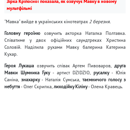
Зірка Кріпосної показала, як озвучує Мавку в новому
мультфільмі
"Мавка" вийде в українських кінотеатрах
2 березня.
Головну героїню
озвучить акторка Наталка Полтавка.
Співатиме у двох офіційних саундтреках Христина
Соловій. Наділила рухами Мавку балерина Катерина
Кухар.
Героя Лукаша
озвучить співак Артем Пивоваров,
друга
Мавки Шумника Гуку
- артист DZIDZIO,
русалку
- Юлія
Саніна,
знахарку
- Наталія Сумська,
таємничого голосу з
небуття
- Олег Скрипка,
лиходійку Кіліну
- Олена Кравець.