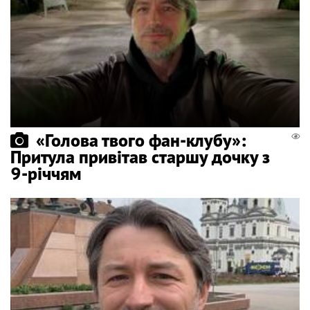
«Голова твого фан-клубу»:
Притула привітав старшу дочку з
9-річчям