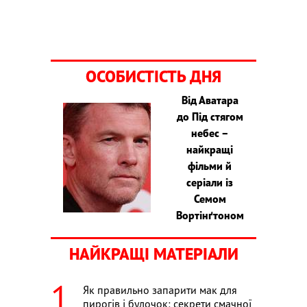
ОСОБИСТІСТЬ ДНЯ
Від Аватара
до Під стягом
небес –
найкращі
фільми й
серіали із
Семом
Вортінґтоном
НАЙКРАЩІ МАТЕРІАЛИ
Як правильно запарити мак для
пирогів і булочок: секрети смачної