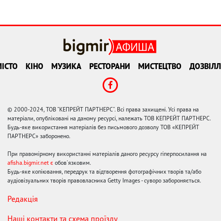
ІСТО
КІНО
МУЗИКА
РЕСТОРАНИ
МИСТЕЦТВО
ДОЗВІЛЛ
© 2000-2024, ТОВ "КЕПРЕЙТ ПАРТНЕРС". Всі права захищені. Усі права на
матеріали, опубліковані на даному ресурсі, належать ТОВ КЕПРЕЙТ ПАРТНЕРС.
Будь-яке використання матеріалів без письмового дозволу ТОВ «КЕПРЕЙТ
ПАРТНЕРС» заборонено.
При правомірному використанні матеріалів даного ресурсу гіперпосилання на
afisha.bigmir.net є
обов'язковим.
Будь-яке копіювання, передрук та відтворення фотографічних творів та/або
аудіовізуальних творів правовласника Getty Images - суворо забороняється.
Редакція
Наші контакти та схема проїзду