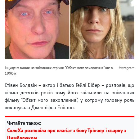
Інцидент виник на зніманнях стрічки "Об’єкт мого захоплення" ще в
instagram
1990-х
Стівен Болдвін – актор і батько Гейлі Бібер – розповів, що
кілька десятків років тому його звільнили на зніманнях
фільму "Об’єкт мого захоплення", у котрому головну роль
виконувала Дженніфер Еністон.
Читайте також:
СолоХа розповіла про плагіат з боку Трінчер і сварку з
Цимбалюком