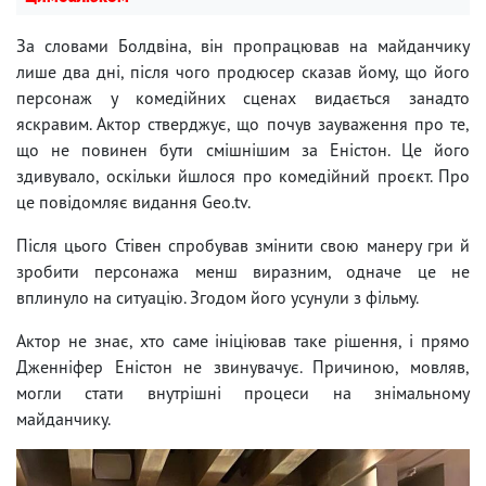
За словами Болдвіна, він пропрацював на майданчику
лише два дні, після чого продюсер сказав йому, що його
персонаж у комедійних сценах видається занадто
яскравим. Актор стверджує, що почув зауваження про те,
що не повинен бути смішнішим за Еністон. Це його
здивувало, оскільки йшлося про комедійний проєкт. Про
це повідомляє видання Geo.tv.
Після цього Стівен спробував змінити свою манеру гри й
зробити персонажа менш виразним, одначе це не
вплинуло на ситуацію. Згодом його усунули з фільму.
Актор не знає, хто саме ініціював таке рішення, і прямо
Дженніфер Еністон не звинувачує. Причиною, мовляв,
могли стати внутрішні процеси на знімальному
майданчику.