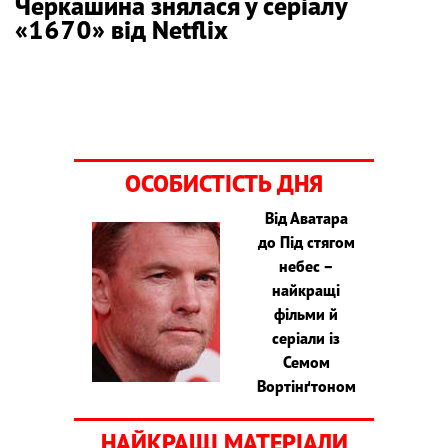
Черкашина знялася у серіалу
«1670» від Netflix
ОСОБИСТІСТЬ ДНЯ
Від Аватара
до Під стягом
небес –
найкращі
фільми й
серіали із
Семом
Вортінґтоном
НАЙКРАЩІ МАТЕРІАЛИ