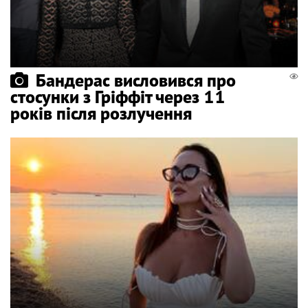
Бандерас висловився про
стосунки з Гріффіт через 11
років після розлучення