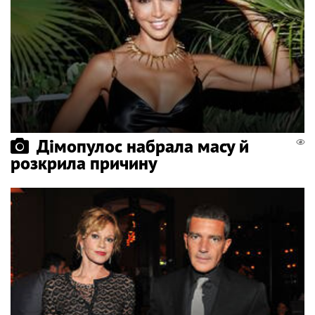
Дімопулос набрала масу й
розкрила причину