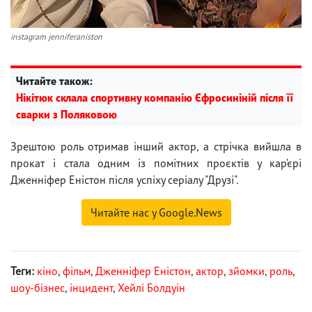
instagram jenniferaniston
Читайте також:
Нікітюк склала спортивну компанію Єфросиніній після її
сварки з Поляковою
Зрештою роль отримав інший актор, а стрічка вийшла в
прокат і стала одним із помітних проєктів у кар’єрі
Дженніфер Еністон після успіху серіалу "Друзі".
Читайте нас у Google.News
Теги:
кіно
,
фільм
,
Дженніфер Еністон
,
актор
,
зйомки
,
роль
,
шоу-бізнес
,
інцидент
,
Хейлі Болдуін