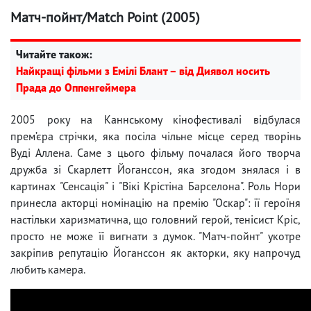
Матч-пойнт/Match Point (2005)
Читайте також:
Найкращі фільми з Емілі Блант – від Диявол носить
Прада до Оппенгеймера
2005 року на Каннському кінофестивалі відбулася
прем’єра стрічки, яка посіла чільне місце серед творінь
Вуді Аллена. Саме з цього фільму почалася його творча
дружба зі Скарлетт Йоганссон, яка згодом знялася і в
картинах "Сенсація" і "Вікі Крістіна Барселона". Роль Нори
принесла акторці номінацію на премію "Оскар": її героїня
настільки харизматична, що головний герой, тенісист Кріс,
просто не може її вигнати з думок. "Матч-пойнт" укотре
закріпив репутацію Йоганссон як акторки, яку напрочуд
любить камера.