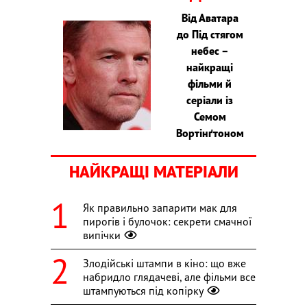
Від Аватара
до Під стягом
небес –
найкращі
фільми й
серіали із
Семом
Вортінґтоном
НАЙКРАЩІ МАТЕРІАЛИ
Як правильно запарити мак для
пирогів і булочок: секрети смачної
випічки
Злодійські штампи в кіно: що вже
набридло глядачеві, але фільми все
штампуються під копірку