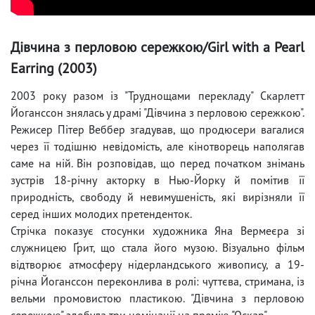
Дівчина з перловою сережкою/Girl with a Pearl
Earring (2003)
2003 року разом із "Труднощами перекладу" Скарлетт
Йоганссон знялась у драмі "Дівчина з перловою сережкою".
Режисер Пітер Веббер згадував, що продюсери вагалися
через її тодішню невідомість, але кінотворець наполягав
саме на ній. Він розповідав, що перед початком знімань
зустрів 18-річну акторку в Нью-Йорку й помітив її
природність, свободу й невимушеність, які вирізняли її
серед інших молодих претенденток.
Стрічка показує стосунки художника Яна Вермеєра зі
служницею Ґрит, що стала його музою. Візуально фільм
відтворює атмосферу нідерландського живопису, а 19-
річна Йоганссон переконлива в ролі: чуттєва, стримана, із
вельми промовистою пластикою. "Дівчина з перловою
сережкою" здобула три номінації на премію "Оскар".