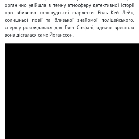
органічно увійшла в темну атмосферу детективної історії
про вбивство голлівудської старлетки. Роль Кей Лейк,
колишньої повії та близької знайомої поліцейського,
спершу розглядалася для Ґвен Стефані, одначе зрештою
вона дісталася саме Йоганссон.