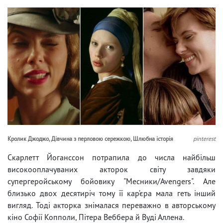
Кролик Джоджо, Дівчина з перловою сережкою, Шлюбна історія
pinterest
Скарлетт Йоганссон потрапила до числа найбільш
високооплачуваних акторок світу завдяки
супергеройському бойовику "Месники/Avengers". Але
близько двох десятиріч тому її кар’єра мала геть інший
вигляд. Тоді акторка знімалася переважно в авторському
кіно Софії Копполи, Пітера Веббера й Вуді Аллена.