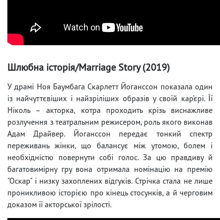
Шлюбна історія/Marriage Story (2019)
У драмі Ноя Баумбага Скарлетт Йоганссон показала один
із найчуттєвіших і найзріліших образів у своїй кар’єрі. Її
Ніколь – акторка, котра проходить крізь виснажливе
розлучення з театральним режисером, роль якого виконав
Адам Драйвер. Йоганссон передає тонкий спектр
переживань жінки, що балансує між утомою, болем і
необхідністю повернути собі голос. За цю правдиву й
багатовимірну гру вона отримала номінацію на премію
"Оскар" і низку захоплених відгуків. Стрічка стала не лише
проникливою історією про кінець стосунків, а й черговим
доказом її акторської зрілості.