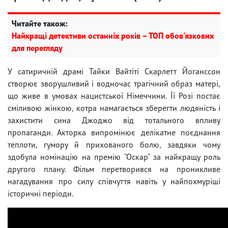
Читайте також:
Найкращі детективи останніх років – ТОП обов'язкових
для перегляду
У сатиричній драмі Тайки Вайтіті Скарлетт Йоганссон
створює зворушливий і водночас трагічний образ матері,
що живе в умовах нацистської Німеччини. Її Розі постає
сміливою жінкою, котра намагається зберегти людяність і
захистити сина Джоджо від тотального впливу
пропаганди. Акторка випромінює делікатне поєднання
теплоти, гумору й прихованого болю, завдяки чому
здобула номінацію на премію "Оскар" за найкращу роль
другого плану. Фільм перетворився на проникливе
нагадування про силу співчуття навіть у найпохмуріші
історичні періоди.