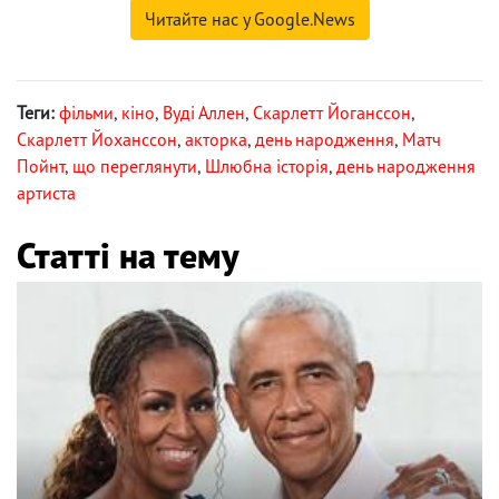
Читайте нас у Google.News
Теги:
фільми
,
кіно
,
Вуді Аллен
,
Скарлетт Йоганссон
,
Скарлетт Йохансcон
,
акторка
,
день народження
,
Матч
Пойнт
,
що переглянути
,
Шлюбна історія
,
день народження
артиста
Статті на тему