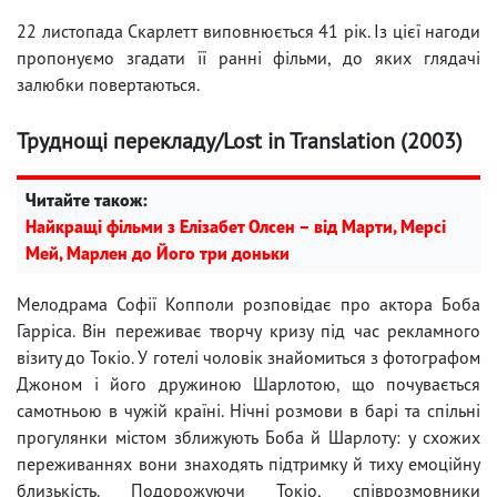
22 листопада Скарлетт виповнюється 41 рік. Із цієї нагоди
пропонуємо згадати її ранні фільми, до яких глядачі
залюбки повертаються.
Труднощі перекладу/Lost in Translation (2003)
Читайте також:
Найкращі фільми з Елізабет Олсен – від Марти, Мерсі
Мей, Марлен до Його три доньки
Мелодрама Софії Копполи розповідає про актора Боба
Гарріса. Він переживає творчу кризу під час рекламного
візиту до Токіо. У готелі чоловік знайомиться з фотографом
Джоном і його дружиною Шарлотою, що почувається
самотньою в чужій країні. Нічні розмови в барі та спільні
прогулянки містом зближують Боба й Шарлоту: у схожих
переживаннях вони знаходять підтримку й тиху емоційну
близькість. Подорожуючи Токіо, співрозмовники