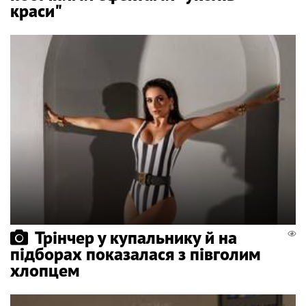
краси"
Трінчер у купальнику й на
підборах показалася з півголим
хлопцем