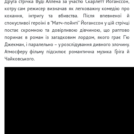
Друга стрічка Вуді Аллена за участю Скарлетт Йоганссон,
котру сам режисер визначав як легковажну комедію про
кохання, інтригу та вбивства. Після впевненої й
спокусливої героїні в "Матч-пойнті" Йоганссон у цій стрічці
постає скромною та довірливою дівчиною, що раптово
поринає в роман із загадковим лордом, якого грає Г’ю
Джекман, і паралельно – у розслідування дивного злочину.
Атмосферу фільму підсилює романтична музика Ґріга й
Чайковського.