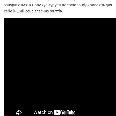
занурюються в нову культуру та поступово відкривають для
себе інший сенс власних життів.