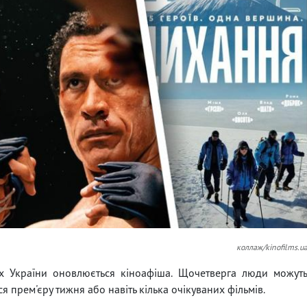
коллаж/kinofilms.u
ах України оновлюється кіноафіша. Щочетверга люди можут
я прем'єру тижня або навіть кілька очікуваних фільмів.