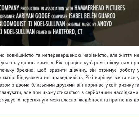
ою зовнішністю та неперевершеною чарівністю, але життя н
тупають у доросле життя, Рікі працює кур'єром і піклується пр
аленьку брехню, щоб вразити дівчину, він отримує роботу 
о матір. Відчуваючи несправедливість, Рікі вирішує взяти все 
. Разом з двома близькими друзями він поринає у світ ризику т
планувати, але при цьому стикається з серйозними наслідками
змушує їх переглянути межі власної жадібності та прагнення д