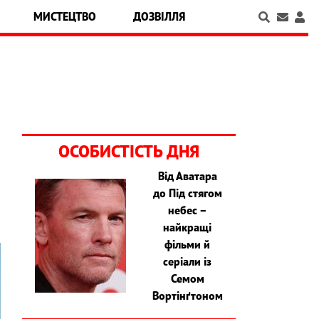
МИСТЕЦТВО
ДОЗВІЛЛЯ
ОСОБИСТІСТЬ ДНЯ
Від Аватара
до Під стягом
небес –
найкращі
фільми й
серіали із
Семом
Вортінґтоном