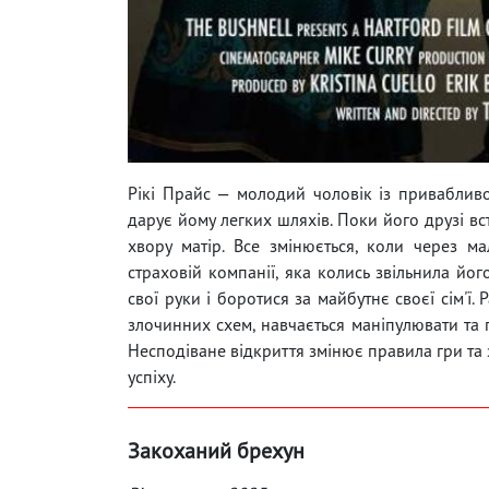
Рікі Прайс — молодий чоловік із приваблив
дарує йому легких шляхів. Поки його друзі вс
хвору матір. Все змінюється, коли через м
страховій компанії, яка колись звільнила йог
свої руки і боротися за майбутнє своєї сім'ї
злочинних схем, навчається маніпулювати та 
Несподіване відкриття змінює правила гри та 
успіху.
Закоханий брехун