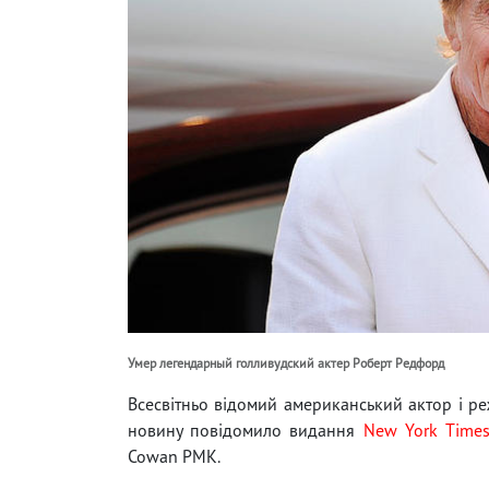
Умер легендарный голливудский актер Роберт Редфорд
Всесвітньо відомий американський актор і реж
новину повідомило видання
New York Time
Cowan PMK.