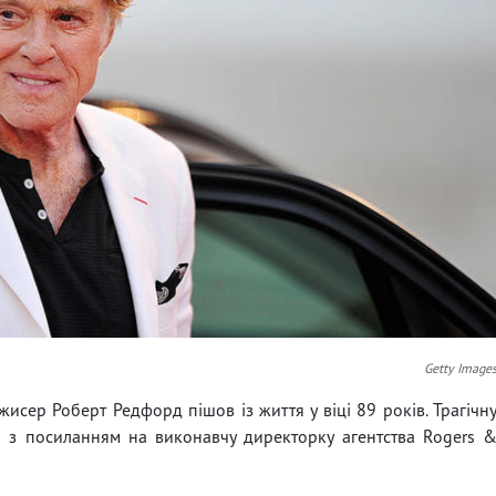
Getty Image
исер Роберт Редфорд пішов із життя у віці 89 років. Трагічн
s
з посиланням на виконавчу директорку агентства Rogers 