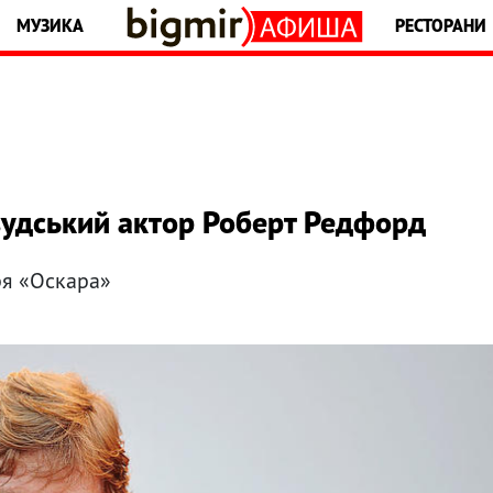
МУЗИКА
РЕСТОРАНИ
вудський актор Роберт Редфорд
ря «Оскара»