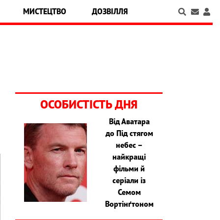
МИСТЕЦТВО
ДОЗВІЛЛЯ
ОСОБИСТІСТЬ ДНЯ
Від Аватара
до Під стягом
небес –
найкращі
фільми й
серіали із
Семом
Вортінґтоном