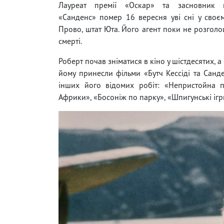
Лауреат премії «Оскар» та засновник кі
«Санденс» помер 16 вересня уві сні у своє
Прово, штат Юта. Його агент поки не розгол
смерті.
Роберт почав зніматися в кіно у шістдесятих, а 
йому принесли фільми «Бутч Кессіді та Санде
інших його відомих робіт: «Непристойна п
Африки», «Босоніж по парку», «Шпигунські ігр