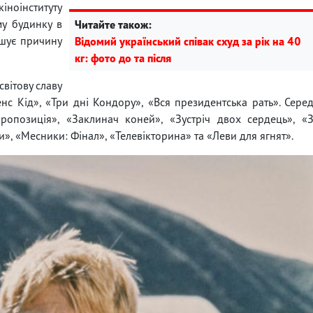
ноінституту
му будинку в
Читайте також:
ошує причину
Відомий український співак схуд за рік на 40
кг: фото до та після
світову славу
нс Кід», «Три дні Кондору», «Вся президентська рать». Сере
ропозиція», «Заклинач коней», «Зустріч двох сердець», «
и», «Месники: Фінал», «Телевікторина» та «Леви для ягнят».