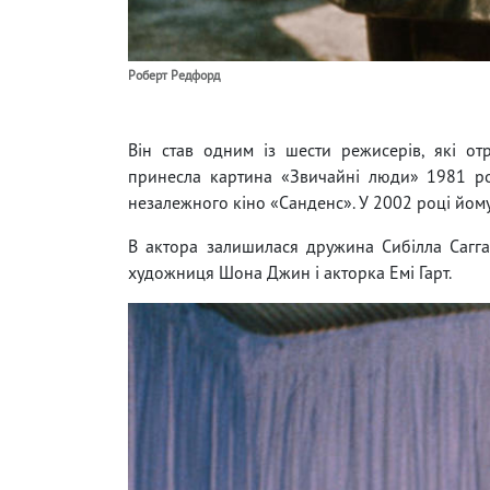
Роберт Редфорд
Він став одним із шести режисерів, які о
принесла картина «Звичайні люди» 1981 ро
незалежного кіно «Санденс». У 2002 році йому
В актора залишилася дружина Сибілла Сагг
художниця Шона Джин і акторка Емі Гарт.