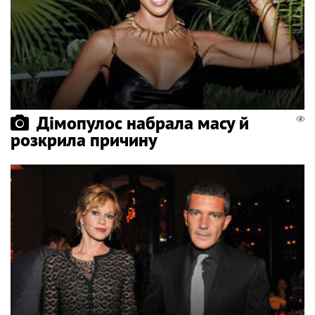
Дімопулос набрала масу й
розкрила причину