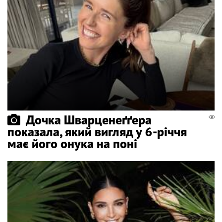
Дочка Шварценеґґера
показала, який вигляд у 6-річчя
має його онука на поні