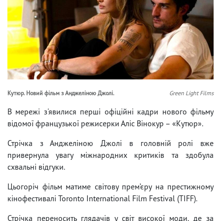
Кутюр. Новий фільм з Анджеліною Джолі.
Green Light Films
В мережі з'явилися перші офіційні кадри нового фільму
відомої французької режисерки Аліс Вінокур – «Кутюр».
Стрічка з Анджеліною Джолі в головній ролі вже
привернула увагу міжнародних критиків та здобула
схвальні відгуки.
Цьогоріч фільм матиме світову прем’єру на престижному
кінофестивалі Toronto International Film Festival (TIFF).
Стрічка переносить глядачів у світ високої моди, де за