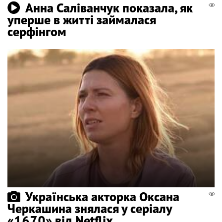
Анна Саліванчук показала, як
уперше в житті займалася
серфінгом
Українська акторка Оксана
Черкашина знялася у серіалу
«1670» від Netflix