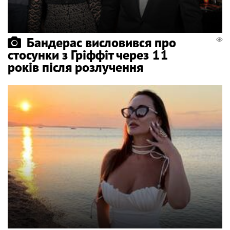
Бандерас висловився про
стосунки з Гріффіт через 11
років після розлучення