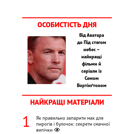
ОСОБИСТІСТЬ ДНЯ
Від Аватара
до Під стягом
небес –
найкращі
фільми й
серіали із
Семом
Вортінґтоном
НАЙКРАЩІ МАТЕРІАЛИ
Як правильно запарити мак для
пирогів і булочок: секрети смачної
випічки