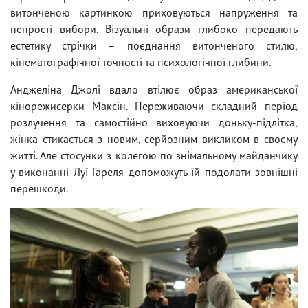
витонченою картинкою приховуються напруження та
непрості вибори. Візуальні образи глибоко передають
естетику стрічки – поєднання витонченого стилю,
кінематографічної точності та психологічної глибини.
Анджеліна Джолі вдало втілює образ американської
кінорежисерки Максін. Переживаючи складний період
розлучення та самостійно виховуючи доньку-підлітка,
жінка стикається з новим, серйозним викликом в своєму
житті. Але стосунки з колегою по знімальному майданчику
у виконанні Луї Гареля допоможуть їй подолати зовнішні
перешкоди.