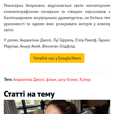
Режисерка безумовно відрізняється своїм неповторним
кінематографічним почерком та створює персонажів з
багатошаровою внутрішньою драматургією, не боїться тем
уразливості та чудово вміє розкривати акторів у новому
світлі.
У ролях: Анджеліна Джолі, Луї Гаррель, Елла Рампф, Ґаранс
Марільє, Аньєр Аней, Фіннеган Олдфілд.
Читайте нас у Google.News
Теги:
Анджеліна Джолі
,
фільм
,
шоу-бізнес
,
Кутюр
Статті на тему