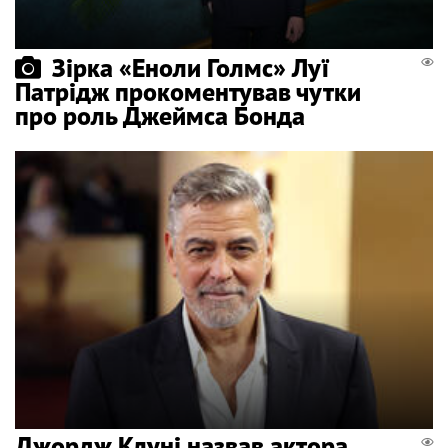
Зірка «Еноли Голмс» Луї
Патрідж прокоментував чутки
про роль Джеймса Бонда
Джордж Клуні назвав актора,