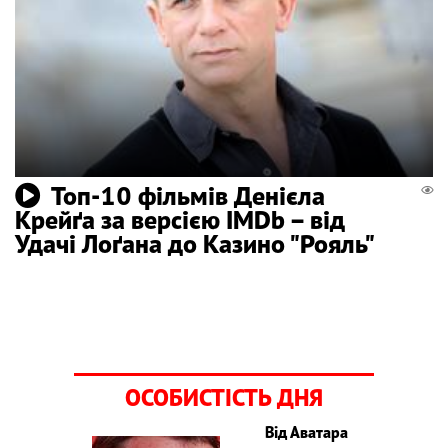
Топ-10 фільмів Денієла
Крейґа за версією IMDb – від
Удачі Лоґана до Казино "Рояль"
ОСОБИСТІСТЬ ДНЯ
Від Аватара