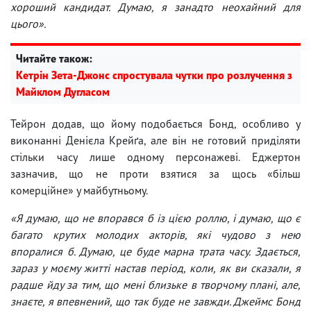
хороший кандидат. Думаю, я занадто неохайний для
цього».
Читайте також:
Кетрін Зета-Джонс спростувала чутки про розлучення з
Майклом Дугласом
Тейрон додав, що йому подобається Бонд, особливо у
виконанні Денієла Крейґа, але він не готовий приділяти
стільки часу лише одному персонажеві. Еджертон
зазначив, що не проти взятися за щось «більш
комерційне» у майбутньому.
«Я думаю, що не впорався б із цією роллю, і думаю, що є
багато крутих молодих акторів, які чудово з нею
впоралися б. Думаю, це буде марна трата часу. Здається,
зараз у моєму житті настав період, коли, як ви сказали, я
радше йду за тим, що мені близьке в творчому плані, але,
знаєте, я впевнений, що так буде не завжди. Джеймс Бонд