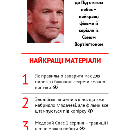
до Під стягом
небес –
найкращі
фільми й
серіали із
Семом
Вортінґтоном
НАЙКРАЩІ МАТЕРІАЛИ
Як правильно запарити мак для
пирогів і булочок: секрети смачної
випічки
Злодійські штампи в кіно: що вже
набридло глядачеві, але фільми все
штампуються під копірку
Медовий Спас 1 серпня – традиції і
що не можна робити