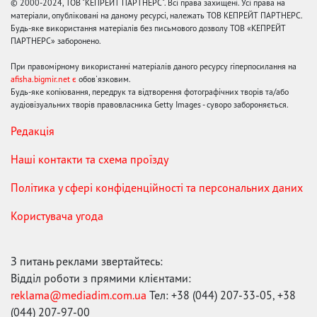
© 2000-2024, ТОВ "КЕПРЕЙТ ПАРТНЕРС". Всі права захищені. Усі права на
матеріали, опубліковані на даному ресурсі, належать ТОВ КЕПРЕЙТ ПАРТНЕРС.
Будь-яке використання матеріалів без письмового дозволу ТОВ «КЕПРЕЙТ
ПАРТНЕРС» заборонено.
При правомірному використанні матеріалів даного ресурсу гіперпосилання на
afisha.bigmir.net є
обов'язковим.
Будь-яке копіювання, передрук та відтворення фотографічних творів та/або
аудіовізуальних творів правовласника Getty Images - суворо забороняється.
Редакція
Наші контакти та схема проїзду
Політика у сфері конфіденційності та персональних даних
Користувача угода
З питань реклами звертайтесь:
Відділ роботи з прямими клієнтами:
reklama@mediadim.com.ua
Тел: +38 (044) 207-33-05, +38
(044) 207-97-00