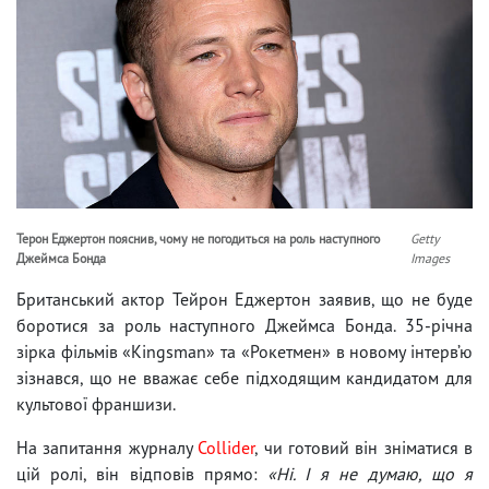
Терон Еджертон пояснив, чому не погодиться на роль наступного
Getty
Джеймса Бонда
Images
Британський актор Тейрон Еджертон заявив, що не буде
боротися за роль наступного Джеймса Бонда. 35-річна
зірка фільмів «Kingsman» та «Рокетмен» в новому інтерв’ю
зізнався, що не вважає себе підходящим кандидатом для
культової франшизи.
На запитання журналу
Collider
, чи готовий він зніматися в
цій ролі, він відповів прямо:
«Ні. І я не думаю, що я