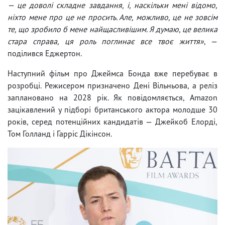
— це доволі складне завдання, і, наскільки мені відомо,
ніхто мене про це не просить. Але, можливо, це не зовсім
те, що зробило б мене найщасливішим. Я думаю, це велика
стара справа, ця роль поглинає все твоє життя»
, —
поділився Еджертон.
Наступний фільм про Джеймса Бонда вже перебуває в
розробці. Режисером призначено Дені Вільньова, а реліз
заплановано на 2028 рік. Як повідомляється, Amazon
зацікавлений у підборі британського актора молодше 30
років, серед потенційних кандидатів — Джейкоб Елорді,
Том Голланд і Гарріс Дікінсон.