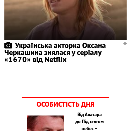
Українська акторка Оксана
Черкашина знялася у серіалу
«1670» від Netflix
ОСОБИСТІСТЬ ДНЯ
Від Аватара
до Під стягом
небес –