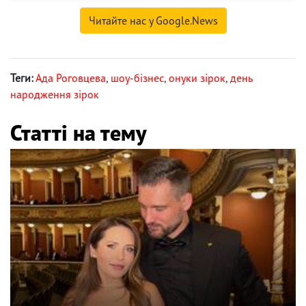
Читайте нас у Google.News
Теги:
Ада Роговцева
,
шоу-бізнес
,
онуки зірок
,
день
народження зірок
Статті на тему