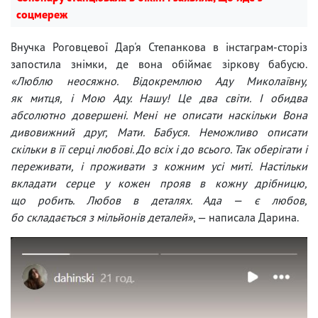
соцмереж
Внучка Роговцевої Дар'я Степанкова в інстаграм-сторіз
запостила знімки, де вона обіймає зіркову бабусю.
«Люблю неосяжно. Відокремлюю Аду Миколаївну,
як митця, і Мою Аду. Нашу! Це два світи. І обидва
абсолютно довершені. Мені не описати наскільки Вона
дивовижний друг, Мати. Бабуся. Неможливо описати
скільки в її серці любові. До всіх і до всього. Так оберігати і
переживати, і проживати з кожним усі миті. Настільки
вкладати серце у кожен прояв в кожну дрібницю,
що робить. Любов в деталях. Ада — є любов,
бо складається з мільйонів деталей»
, — написала Дарина.