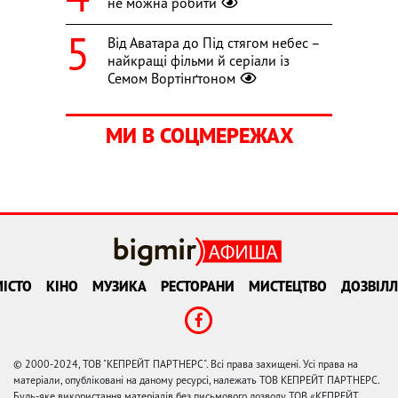
не можна робити
Від Аватара до Під стягом небес –
найкращі фільми й серіали із
Семом Вортінґтоном
МИ В СОЦМЕРЕЖАХ
ІСТО
КІНО
МУЗИКА
РЕСТОРАНИ
МИСТЕЦТВО
ДОЗВІЛЛ
© 2000-2024, ТОВ "КЕПРЕЙТ ПАРТНЕРС". Всі права захищені. Усі права на
матеріали, опубліковані на даному ресурсі, належать ТОВ КЕПРЕЙТ ПАРТНЕРС.
Будь-яке використання матеріалів без письмового дозволу ТОВ «КЕПРЕЙТ