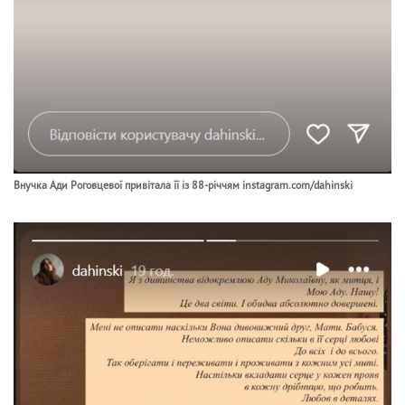
Внучка Ади Роговцевої привітала її із 88-річчям instagram.com/dahinski