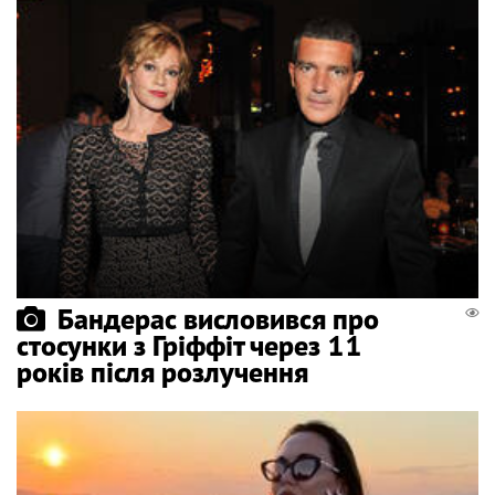
Бандерас висловився про
стосунки з Гріффіт через 11
років після розлучення