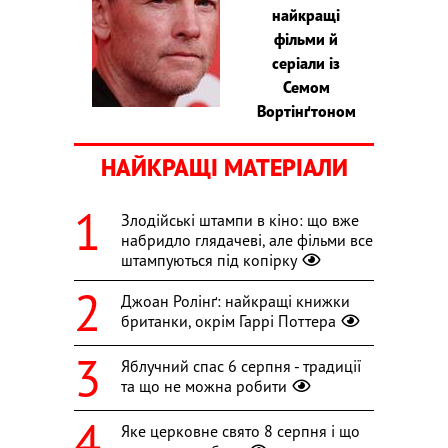
найкращі
фільми й
серіали із
Семом
Вортінґтоном
НАЙКРАЩІ МАТЕРІАЛИ
Злодійські штампи в кіно: що вже
набридло глядачеві, але фільми все
штампуються під копірку
Джоан Ролінґ: найкращі книжки
британки, окрім Гаррі Поттера
Яблучний спас 6 серпня - традиції
та що не можна робити
Яке церковне свято 8 серпня і що