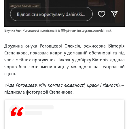
Внучка Ади Роговцевої привітала її із 88-річчям instagram.com/dahinski
Дружина онука Роговцевої Олексія, режисерка Вікторія
Степанкова, показала кадри у домашній обстановці та під
час сімейних прогулянок. Також у добірку Вікторія додала
чорно-білі фото іменинниці у молодості на театральній
сцені.
«Ада Роговцева. Мій компас людяності, краси і гідності»
,—
підписала фотографії Степанкова.