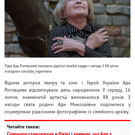
Рідні Ади Роговцевої показали рідкісні сімейні кадри з нагоди її 88-річчя
instagram.com/ada_rogovtseva
Відома акторка театру та кіно і Герой України Ада
Роговцева відсвяткувала день народження. У середу, 16
липня, знаменитій артистці виповнилося 88 років. З
нагоди свята родичі Ади Миколаївни поділилися у
соцмережах рідкісними фотографіями із сімейного архіву.
Читайте також:
Сопонару станцювала в бікіні і заявила, що йде з