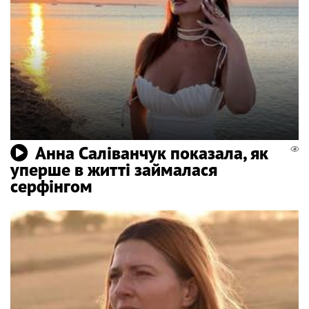
Анна Саліванчук показала, як
уперше в житті займалася
серфінгом