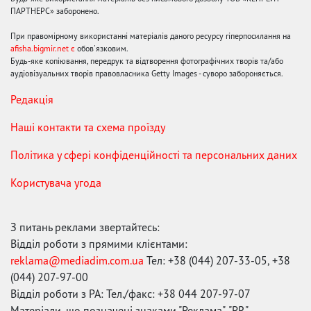
ПАРТНЕРС» заборонено.
При правомірному використанні матеріалів даного ресурсу гіперпосилання на
afisha.bigmir.net є
обов'язковим.
Будь-яке копіювання, передрук та відтворення фотографічних творів та/або
аудіовізуальних творів правовласника Getty Images - суворо забороняється.
Редакція
Наші контакти та схема проїзду
Політика у сфері конфіденційності та персональних даних
Користувача угода
З питань реклами звертайтесь:
Відділ роботи з прямими клієнтами:
reklama@mediadim.com.ua
Тел: +38 (044) 207-33-05, +38
(044) 207-97-00
Відділ роботи з РА: Тел./факс: +38 044 207-97-07
Матеріали, що позначені знаками "Реклама", "PR",