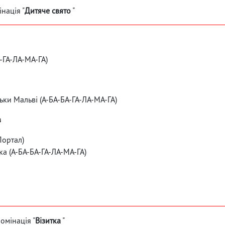
нація "
Дитяче свято
"
-ГА-ЛА-МА-ГА)
ки Мальві (А-БА-БА-ГА-ЛА-МА-ГА)
в
Портал)
ка (А-БА-БА-ГА-ЛА-МА-ГА)
омінація "
Візитка
"