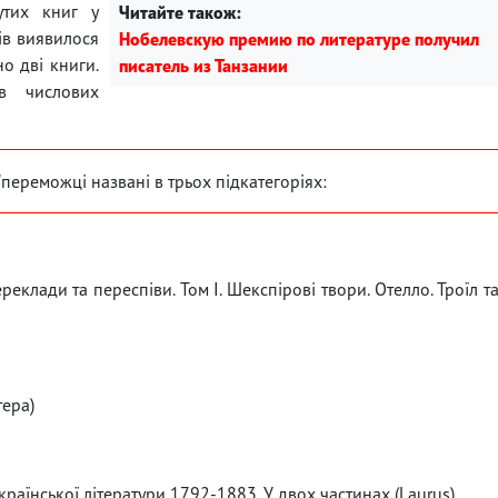
утих книг у
Читайте також:
ів виявилося
Нобелевскую премию по литературе получил
о дві книги.
писатель из Танзании
в числових
"переможці названі в трьох підкатегоріях:
еклади та переспіви. Том І. Шекспірові твори. Отелло. Троїл т
тера)
раїнської літератури 1792-1883. У двох частинах (Laurus)