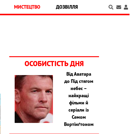
МИСТЕЦТВО
ДОЗВІЛЛЯ
ОСОБИСТІСТЬ ДНЯ
Від Аватара
до Під стягом
небес –
найкращі
фільми й
серіали із
Семом
Вортінґтоном