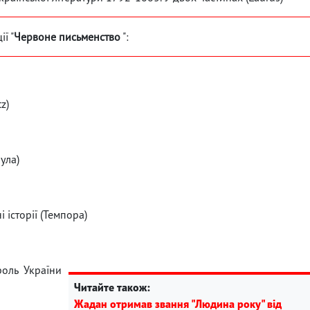
ї "
Червоне письменство
":
z)
ула)
і історії (Темпора)
роль України
Читайте також:
Жадан отримав звання "Людина року" від