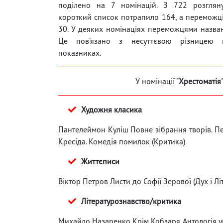
поділено на 7 номінацій. З 722 розглян
короткий список потрапило 164, а переможц
30. У деяких номінаціях переможцями назван
Це пов'язано з несуттєвою різницею 
показниках.
У номінації "
Хрестоматія
Художня класика
Пантелеймон Куліш Повне зібрання творів. Пер
Кресіда. Комедія помилок (Критика)
Життєписи
Віктор Петров Листи до Софії Зерової (Дух і Лі
Літературознавство/критика
Михайло Назаренко Крім Кобзаря. Антологія ук