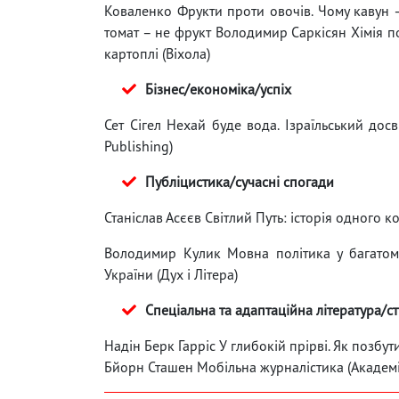
Коваленко Фрукти проти овочів. Чому кавун –
томат – не фрукт Володимир Саркісян Хімія 
картоплі (Віхола)
Бізнес/економіка/успіх
Сет Сігел Нехай буде вода. Ізраїльський досв
Publishing)
Публіцистика/сучасні спогади
Станіслав Асєєв Світлий Путь: історія одного 
Володимир Кулик Мовна політика у багатомо
України (Дух і Літера)
Спеціальна та адаптаційна література/с
Надін Берк Гарріс У глибокій прірві. Як позбут
Бйорн Сташен Мобільна журналістика (Академі