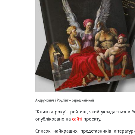
Андрухович і Роулінґ – серед най-най
"Книжка року"– рейтинг, який укладається в Ук
опубліковано на
сайті
проекту.
Список найкращих представників літератур