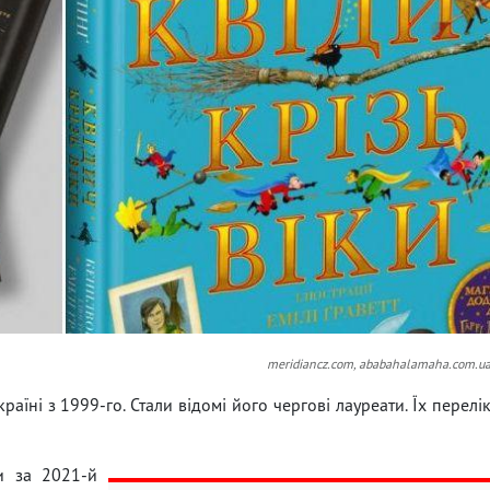
meridiancz.com, ababahalamaha.com.u
раїні з 1999-го. Стали відомі його чергові лауреати. Їх перелі
и за 2021-й