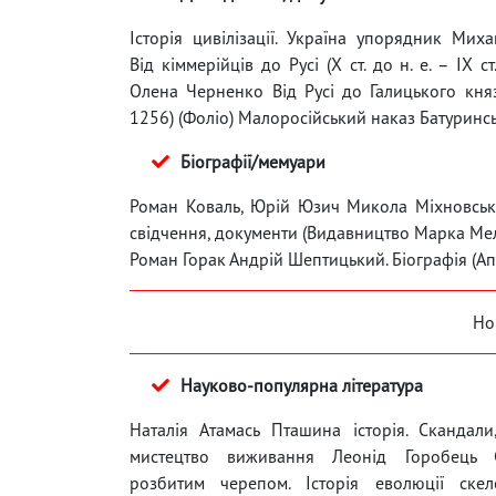
Історія цивілізації. Україна упорядник Мих
Від кіммерійців до Русі (Х ст. до н. е. – ІХ с
Олена Черненко Від Русі до Галицького княз
1256) (Фоліо) Малоросійський наказ Батуринс
Біографії/мемуари
Роман Коваль, Юрій Юзич Микола Міхновськ
свідчення, документи (Видавництво Марка Ме
Роман Горак Андрій Шептицький. Біографія (Ап
Но
Науково-популярна література
Наталія Атамась Пташина історія. Скандали
мистецтво виживання Леонід Горобець С
розбитим черепом. Історія еволюції скел