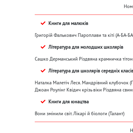
Номі
Книги для малюків
Григорій Фалькович Пароплави та кіті (А-БА-БА
Література для молодших школярів
Сашко Дерманський Різдвяна крамничка тітонь
Література для школярів середніх класі
Наталка Малетіч Леся. Мандрівний клубочок (
Джоан Роулінг Квідич крізь віки Різдвяна свин
Книги для юнацтва
Вони змінили світ. Лікарі й біологи (Талант)
Н