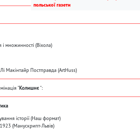
польської газети
 і множинності (Віхола)
 Лі Макінтайр Постправда (ArtHuss)
мінація "
Колишнє
":
тика
вання історії (Наш формат)
1923 (Манускрипт-Львів)