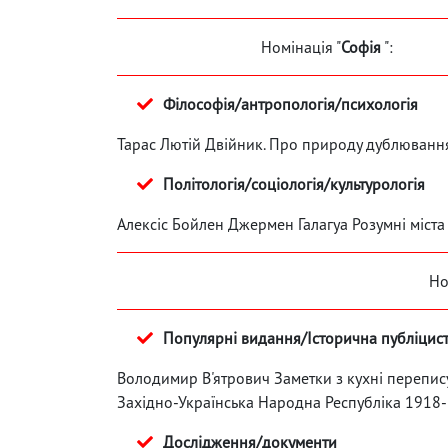
Номінація "
Софія
":
Філософія/антропологія/психологія
Тарас Лютій Двійник. Про природу дублювання
Політологія/соціологія/культурологія
Алексіс Бойлен Джермен Галагуа Розумні міста
Но
Популярні видання/Історична публіцис
Володимир В'ятрович Заметки з кухні перепису
Західно-Українська Народна Республіка 1918-
Дослідження/документи