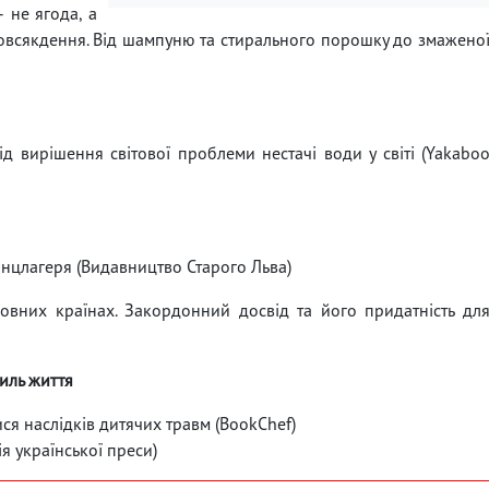
 не ягода, а
повсякдення. Від шампуню та стирального порошку до змажено
ід вирішення світової проблеми нестачі води у світі (Yakabo
концлагеря (Видавництво Старого Льва)
вних країнах. Закордонний досвід та його придатність дл
тиль життя
ися наслідків дитячих травм (BookChef)
я української преси)