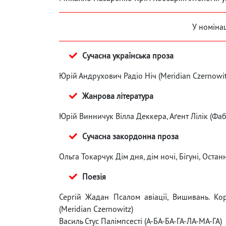
У номінаці
Сучасна українська проза
Юрій Андрухович Радіо Ніч (Meridian Czernowit
Жанрова література
Юрій Винничук Вілла Деккера, Аґент Лілік (Фаб
Сучасна закордонна проза
Ольга Токарчук Дім дня, дім ночі, Бігуні, Останн
Поезія
Сергій Жадан Псалом авіації, Вишивань. Ко
(Meridian Czernowitz)
Василь Стус Палімпсесті (А-БА-БА-ГА-ЛА-МА-ГА)