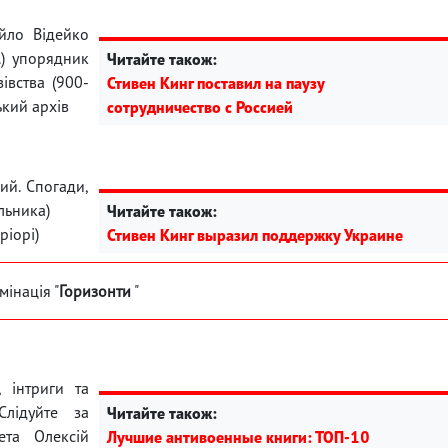
айло Відейко
т.) упорядник
Читайте також:
івства (900-
Стивен Кинг поставил на паузу
ький архів
сотрудничество с Россией
ий. Спогади,
льника)
Читайте також:
ріорі)
Стивен Кинг выразил поддержку Украине
мінація "
Горизонти
"
, інтриги та
лідуйте за
Читайте також:
ета Олексій
Лучшие антивоенные книги: ТОП-10