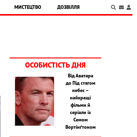
МИСТЕЦТВО
ДОЗВІЛЛЯ
ОСОБИСТІСТЬ ДНЯ
Від Аватара
до Під стягом
небес –
найкращі
фільми й
серіали із
Семом
Вортінґтоном