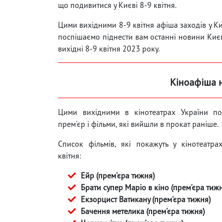
що подивитися у Києві 8-9 квітня.
Цими вихідними 8-9 квітня афіша заходів у Киє
поспішаємо піднести вам останні новини Києв
вихідні 8-9 квітня 2023 року.
Кіноафіша н
Цими вихідними в кінотеатрах України пок
прем'єр і фільми, які вийшли в прокат раніше.
Список фільмів, які покажуть у кінотеатр
квітня:
Ейр (прем'єра тижня)
Брати супер Маріо в кіно (прем'єра тиж
Екзорцист Ватикану (прем'єра тижня)
Бачення метелика (прем'єра тижня)