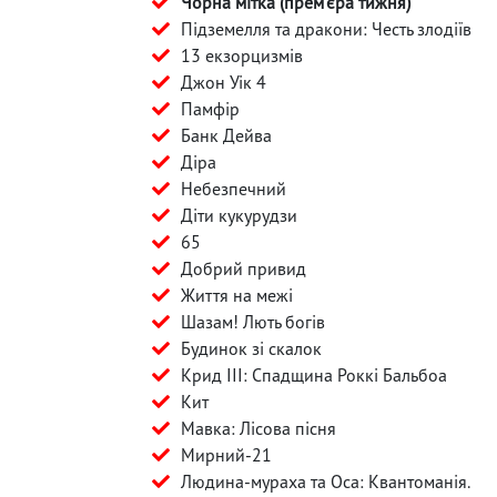
Чорна мітка (прем'єра тижня)
Підземелля та дракони: Честь злодіїв
13 екзорцизмів
Джон Уік 4
Памфір
Банк Дейва
Діра
Небезпечний
Діти кукурудзи
65
Добрий привид
Життя на межі
Шазам! Лють богів
Будинок зі скалок
Крид III: Спадщина Роккі Бальбоа
Кит
Мавка: Лісова пісня
Мирний-21
Людина-мураха та Оса: Квантоманія.