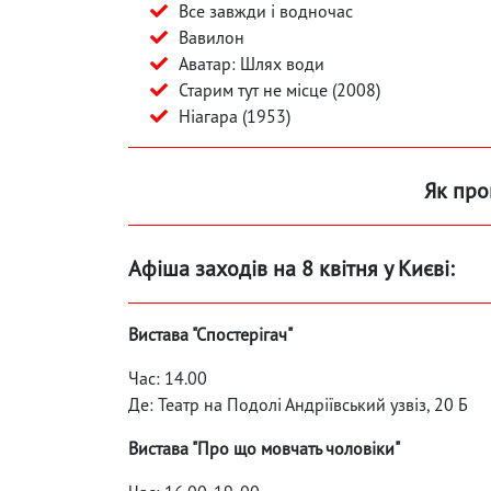
Все завжди і водночас
Вавилон
Аватар: Шлях води
Старим тут не місце (2008)
Ніагара (1953)
Як про
Афіша заходів на 8 квітня у Києві:
Вистава "Спостерігач"
Час: 14.00
Де: Театр на Подолі Андріївський узвіз, 20 Б
Вистава "Про що мовчать чоловіки"