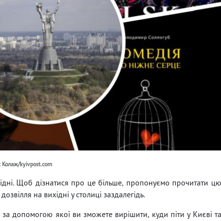
: Колаж/kyivpost.com
вихідні. Щоб дізнатися про це більше, пропонуємо прочитати ц
дозвілля на вихідні у столиці заздалегідь.
за допомогою якої ви зможете вирішити, куди піти у Києві т