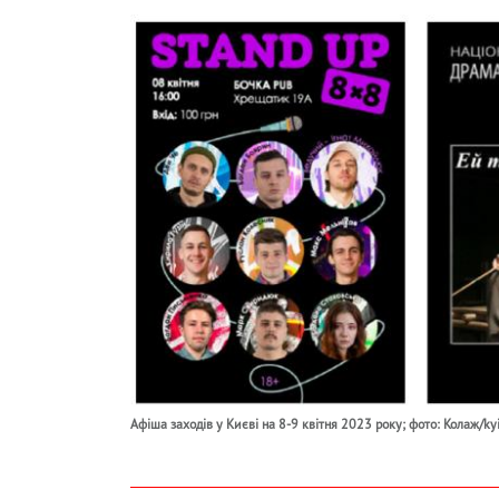
Афіша заходів у Києві на 8-9 квітня 2023 року; фото: Колаж/ky