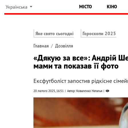
МІСТО
КІНО
Українська
Яке свято сьогодні
Гороскопи 2025
Главная
Дозвілля
«Дякую за все»: Андрій Ш
мами та показав її фото
Ексфутболіст запостив рідкісне сіме
20 лютого 2025, 16:51
Автор: Коваленко Наталья