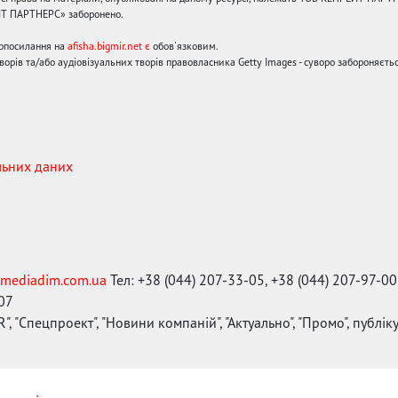
ЙТ ПАРТНЕРС» заборонено.
ерпосилання на
afisha.bigmir.net є
обов'язковим.
орів та/або аудіовізуальних творів правовласника Getty Images - суворо забороняєтьс
льних даних
mediadim.com.ua
Тел: +38 (044) 207-33-05, +38 (044) 207-97-00
-07
", "Спецпроект", "Новини компаній", "Актуально", "Промо", публі