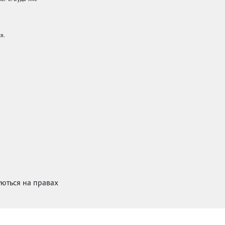
я.
куються на правах