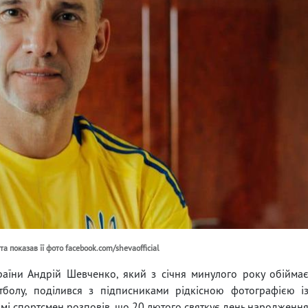
 показав її фото facebook.com/shevaofficial
раїни Андрій Шевченко, який з січня минулого року обійма
утболу, поділився з підписниками рідкісною фотографією і
грамі спортсмен розповів, що 20 лютого святкує день народженн