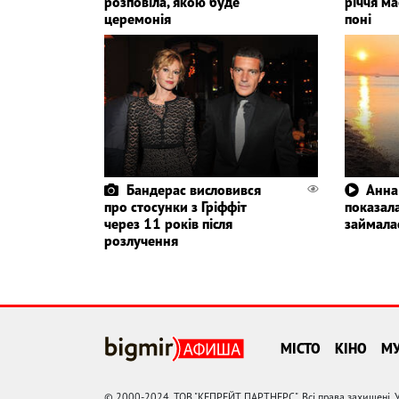
розповіла, якою буде
річчя ма
церемонія
поні
Бандерас висловився
Анна
про стосунки з Гріффіт
показала
через 11 років після
займала
розлучення
МІСТО
КІНО
М
© 2000-2024, ТОВ "КЕПРЕЙТ ПАРТНЕРС". Всі права захищені. У