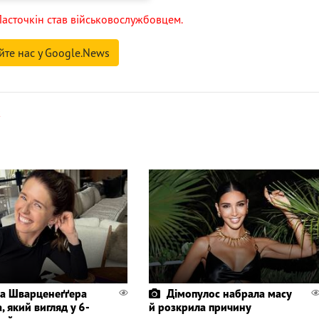
 Ласточкін став військовослужбовцем.
йте нас у Google.News
к
а Шварценеґґера
Дімопулос набрала масу
, який вигляд у 6-
й розкрила причину