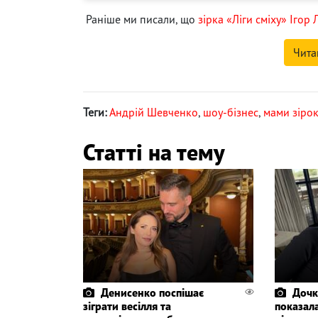
Раніше ми писали, що
зірка «Ліги сміху» Ігор
Чита
Теги:
Андрій Шевченко
,
шоу-бізнес
,
мами зіро
Статті на тему
Денисенко поспішає
Дочк
зіграти весілля та
показала