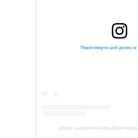
Переглянути цей допис в 
Допис, поширений Andriy Shevchenko 