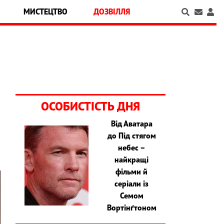
МИСТЕЦТВО
ДОЗВІЛЛЯ
ОСОБИСТІСТЬ ДНЯ
Від Аватара
до Під стягом
небес –
найкращі
фільми й
серіали із
Семом
Вортінґтоном