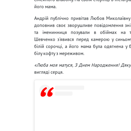
його мама.
Андрій публічно привітав Любов Миколаївну 
доповнив своє зворушливе повідомлення зні
та іменинниця позували в обіймах на т
Шевченко з'явився перед камерою у синьом
білій сорочці, а його мама була одягнена у б
білу кофту з мереживом.
«Люба моя матуся, З Днем Народження! Дяку
вигляді серця.