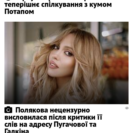
теперішнє спілкування з кумом
Потапом
Полякова нецензурно
висловилася після критики її
слів на адресу Пугачової та
Галкіна