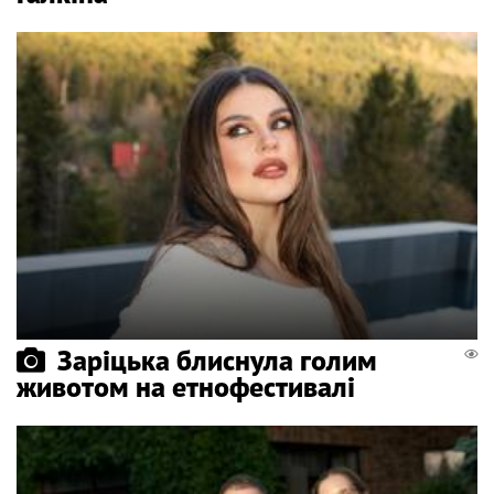
Заріцька блиснула голим
животом на етнофестивалі