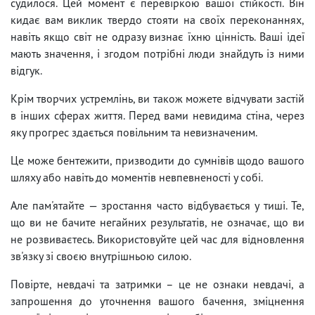
судилося. Цей момент є перевіркою вашої стійкості. Він
кидає вам виклик твердо стояти на своїх переконаннях,
навіть якщо світ не одразу визнає їхню цінність. Ваші ідеї
мають значення, і згодом потрібні люди знайдуть із ними
відгук.
Крім творчих устремлінь, ви також можете відчувати застій
в інших сферах життя. Перед вами невидима стіна, через
яку прогрес здається повільним та невизначеним.
Це може бентежити, призводити до сумнівів щодо вашого
шляху або навіть до моментів невпевненості у собі.
Але пам'ятайте — зростання часто відбувається у тиші. Те,
що ви не бачите негайних результатів, не означає, що ви
не розвиваєтесь. Використовуйте цей час для відновлення
зв'язку зі своєю внутрішньою силою.
Повірте, невдачі та затримки – це не ознаки невдачі, а
запрошення до уточнення вашого бачення, зміцнення