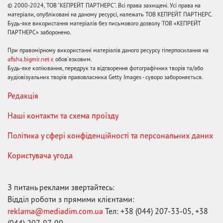
© 2000-2024, ТОВ "КЕПРЕЙТ ПАРТНЕРС". Всі права захищені. Усі права на
матеріали, опубліковані на даному ресурсі, належать ТОВ КЕПРЕЙТ ПАРТНЕРС.
Будь-яке використання матеріалів без письмового дозволу ТОВ «КЕПРЕЙТ
ПАРТНЕРС» заборонено.
При правомірному використанні матеріалів даного ресурсу гіперпосилання на
afisha.bigmir.net є
обов'язковим.
Будь-яке копіювання, передрук та відтворення фотографічних творів та/або
аудіовізуальних творів правовласника Getty Images - суворо забороняється.
Редакція
Наші контакти та схема проїзду
Політика у сфері конфіденційності та персональних даних
Користувача угода
З питань реклами звертайтесь:
Відділ роботи з прямими клієнтами:
reklama@mediadim.com.ua
Тел: +38 (044) 207-33-05, +38