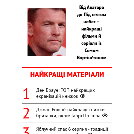
Від Аватара
до Під стягом
небес –
найкращі
фільми й
серіали із
Семом
Вортінґтоном
НАЙКРАЩІ МАТЕРІАЛИ
Ден Браун: ТОП найкращих
екранізацій книжок
Джоан Ролінґ: найкращі книжки
британки, окрім Гаррі Поттера
Яблучний спас 6 серпня - традиції