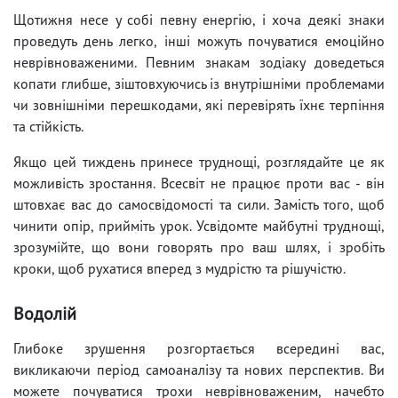
Щотижня несе у собі певну енергію, і хоча деякі знаки
проведуть день легко, інші можуть почуватися емоційно
неврівноваженими. Певним знакам зодіаку доведеться
копати глибше, зіштовхуючись із внутрішніми проблемами
чи зовнішніми перешкодами, які перевірять їхнє терпіння
та стійкість.
Якщо цей тиждень принесе труднощі, розглядайте це як
можливість зростання. Всесвіт не працює проти вас - він
штовхає вас до самосвідомості та сили. Замість того, щоб
чинити опір, прийміть урок. Усвідомте майбутні труднощі,
зрозумійте, що вони говорять про ваш шлях, і зробіть
кроки, щоб рухатися вперед з мудрістю та рішучістю.
Водолій
Глибоке зрушення розгортається всередині вас,
викликаючи період самоаналізу та нових перспектив. Ви
можете почуватися трохи неврівноваженим, начебто