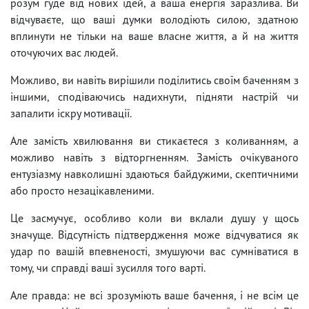
розум гуде від нових ідей, а ваша енергія заразлива. Ви
відчуваєте, що ваші думки володіють силою, здатною
вплинути не тільки на ваше власне життя, а й на життя
оточуючих вас людей.
Можливо, ви навіть вирішили поділитись своїм баченням з
іншими, сподіваючись надихнути, підняти настрій чи
запалити іскру мотивації.
Але замість хвилювання ви стикаєтеся з коливанням, а
можливо навіть з відторгненням. Замість очікуваного
ентузіазму навколишні здаються байдужими, скептичними
або просто незацікавленими.
Це засмучує, особливо коли ви вклали душу у щось
значуще. Відсутність підтвердження може відчуватися як
удар по вашій впевненості, змушуючи вас сумніватися в
тому, чи справді ваші зусилля того варті.
Але правда: не всі зрозуміють ваше бачення, і не всім це