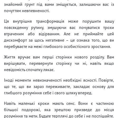
знайомий грунт під вами зміщується, залишаючи вас із
почуттям невпевненості.
Ця внутрішня трансформація може порушити вашу
повсякденну рутину, змушуючи вас почуватися трохи
втраченим або відірваним. Але не приймайте цей
дискомфорт за щось негативне – це ознака того, що ви
перебуваєте на межі глибокого особистісного зростання.
Життя вручає вам перші сторінки нового розділу. Вам
вирішувати, перевернути сторінку чи ні, навіть якщо
невідомість спочатку лякає.
Іноді моменти невизначеності необхідні ясності. Повірте,
що те, що ви зараз переживаєте, закладає основу для
глибшого розуміння себе і свого шляху вперед.
Навіть маленькі кроки мають сенс. Вони є частиною
більшої подорожі, яка зрештою призведе до місця
розуміння та мети. Будьте терплячі до себе і не поспішайте.