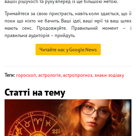
вашої рішучості та руху вперед із ще більшою метою.
Тримайтеся за свою пристрасть, навіть коли здається, що її
поки що ніхто не бачить. Ваші ідеї, ваші мрії та ваш шлях
мають сенс. Продовжуйте. Правильний момент – і
правильна аудиторія – прийдуть.
Читайте нас у Google.News
Теги:
гороскоп
,
астрологія
,
астропрогноз
,
знаки зодіаку
Статті на тему