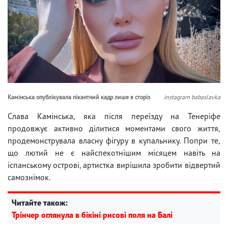
Камінська опублікувала пікантний кадр лише в сторіз
instagram babaslavka
Слава Камінська, яка після переїзду на Тенеріфе
продовжує активно ділитися моментами свого життя,
продемонструвала власну фігуру в купальнику. Попри те,
що лютий не є найспекотнішим місяцем навіть на
іспанському острові, артистка вирішила зробити відвертий
самознімок.
Читайте також:
Трінчер оглянула в бікіні рисові поля на Балі