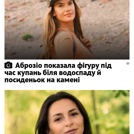
Аброзіо показала фігуру під
час купань біля водоспаду й
посиденьок на камені