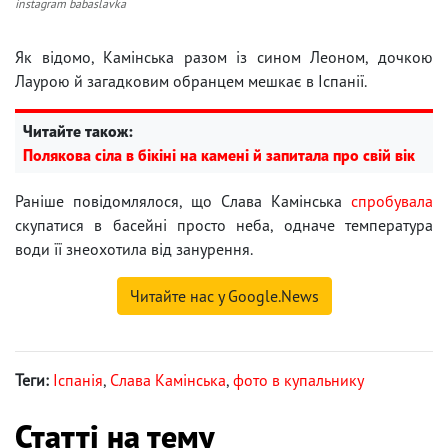
instagram babaslavka
Як відомо, Камінська разом із сином Леоном, дочкою
Лаурою й загадковим обранцем мешкає в Іспанії.
Читайте також:
Полякова сіла в бікіні на камені й запитала про свій вік
Раніше повідомлялося, що Слава Камінська
спробувала
скупатися в басейні просто неба, одначе температура
води її знеохотила від занурення.
Читайте нас у Google.News
Теги:
Іспанія
,
Слава Камінська
,
фото в купальнику
Статті на тему