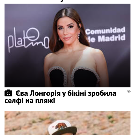
Єва Лонгорія у бікіні зробила
селфі на пляжі