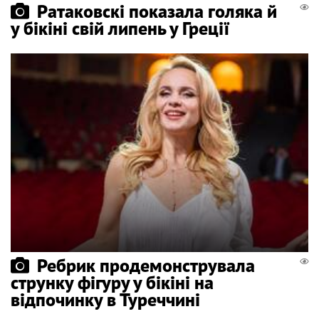
Ратаковскі показала голяка й
у бікіні свій липень у Греції
Ребрик продемонструвала
струнку фігуру у бікіні на
відпочинку в Туреччині