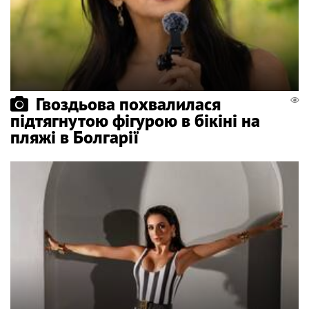
Гвоздьова похвалилася
підтягнутою фігурою в бікіні на
пляжі в Болгарії