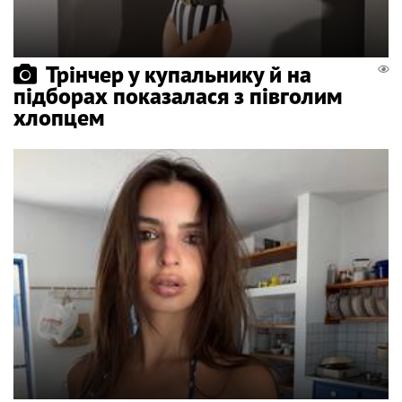
Трінчер у купальнику й на
підборах показалася з півголим
хлопцем