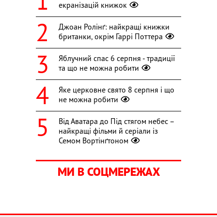
екранізацій книжок
Джоан Ролінґ: найкращі книжки
британки, окрім Гаррі Поттера
Яблучний спас 6 серпня - традиції
та що не можна робити
Яке церковне свято 8 серпня і що
не можна робити
Від Аватара до Під стягом небес –
найкращі фільми й серіали із
Семом Вортінґтоном
МИ В СОЦМЕРЕЖАХ