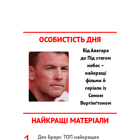
ОСОБИСТІСТЬ ДНЯ
Від Аватара
до Під стягом
небес –
найкращі
фільми й
серіали із
Семом
Вортінґтоном
НАЙКРАЩІ МАТЕРІАЛИ
Ден Браун: ТОП найкращих