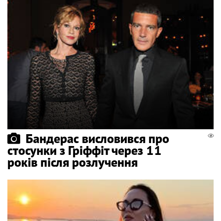
Бандерас висловився про
стосунки з Гріффіт через 11
років після розлучення