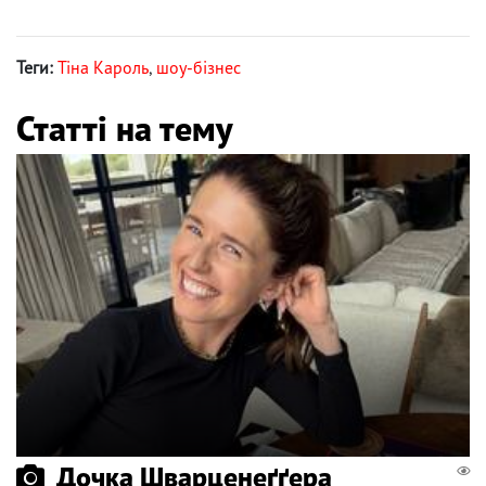
Теги:
Тіна Кароль
,
шоу-бізнес
Статті на тему
Дочка Шварценеґґера