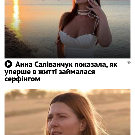
Анна Саліванчук показала, як
уперше в житті займалася
серфінгом