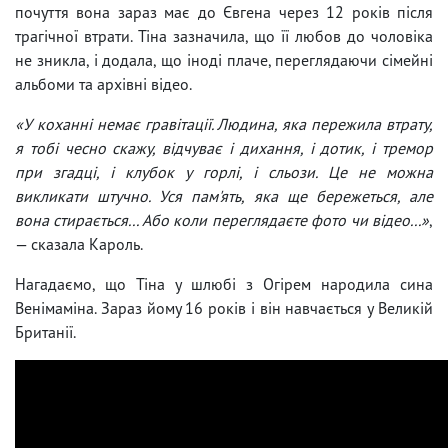
почуття вона зараз має до Євгена через 12 років після
трагічної втрати. Тіна зазначила, що її любов до чоловіка
не зникла, і додала, що іноді плаче, переглядаючи сімейні
альбоми та архівні відео.
«У коханні немає гравітації. Людина, яка пережила втрату,
я тобі чесно скажу, відчуває і дихання, і дотик, і тремор
при згадці, і клубок у горлі, і сльози. Це не можна
викликати штучно. Уся пам'ять, яка ще бережеться, але
вона стирається... Або коли переглядаєте фото чи відео...»
,
— сказала Кароль.
Нагадаємо, що Тіна у шлюбі з Огірем народила сина
Венімаміна. Зараз йому 16 років і він навчається у Великій
Британії.