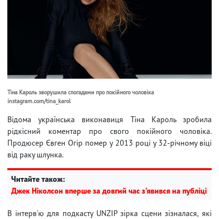
Тіна Кароль зворушила спогадами про покійного чоловіка
instagram.com/tina_karol
Відома українська виконавиця Тіна Кароль зробила
рідкісний коментар про свого покійного чоловіка.
Продюсер Євген Огір помер у 2013 році у 32-річному віці
від раку шлунка.
Читайте також:
Джек Ніколсон вперше за довгий час з'явився на публіці
В інтерв'ю для подкасту UNZIP зірка сцени зізналася, які