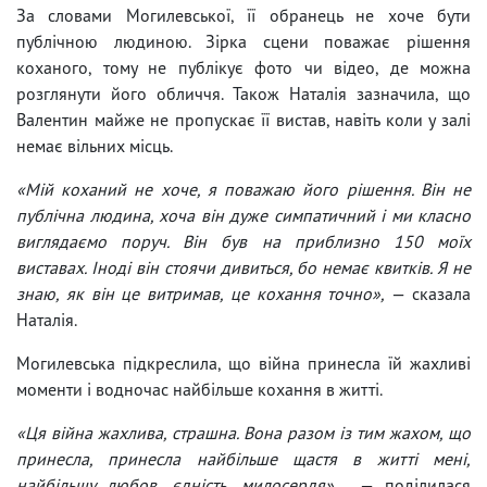
За словами Могилевської, її обранець не хоче бути
публічною людиною. Зірка сцени поважає рішення
коханого, тому не публікує фото чи відео, де можна
розглянути його обличчя. Також Наталія зазначила, що
Валентин майже не пропускає її вистав, навіть коли у залі
немає вільних місць.
«Мій коханий не хоче, я поважаю його рішення. Він не
публічна людина, хоча він дуже симпатичний і ми класно
виглядаємо поруч. Він був на приблизно 150 моїх
виставах. Іноді він стоячи дивиться, бо немає квитків. Я не
знаю, як він це витримав, це кохання точно»,
— сказала
Наталія.
Могилевська підкреслила, що війна принесла їй жахливі
моменти і водночас найбільше кохання в житті.
«Ця війна жахлива, страшна. Вона разом із тим жахом, що
принесла, принесла найбільше щастя в житті мені,
найбільшу любов, єдність, милосердя»,
— поділилася