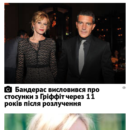
Бандерас висловився про
стосунки з Гріффіт через 11
років після розлучення