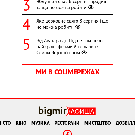
Яблучний спас 6 серпня - традиції
та що не можна робити
Яке церковне свято 8 серпня і що
не можна робити
Від Аватара до Під стягом небес –
найкращі фільми й серіали із
Семом Вортінґтоном
МИ В СОЦМЕРЕЖАХ
ІСТО
КІНО
МУЗИКА
РЕСТОРАНИ
МИСТЕЦТВО
ДОЗВІЛЛ