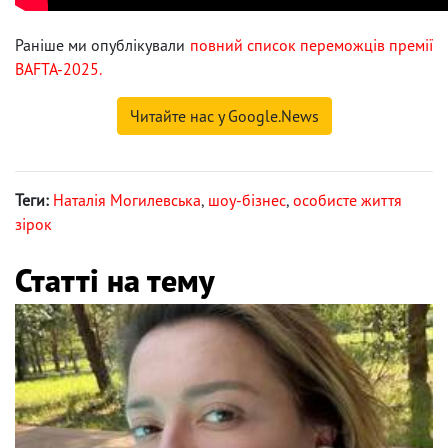
Раніше ми опублікували
повний список переможців премії
BAFTA-2025.
Читайте нас у Google.News
Теги:
Наталія Могилевська
,
шоу-бізнес
,
особисте життя
зірок
Статті на тему