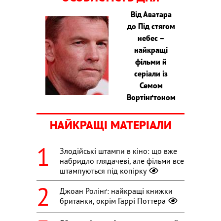
Від Аватара
до Під стягом
небес –
найкращі
фільми й
серіали із
Семом
Вортінґтоном
НАЙКРАЩІ МАТЕРІАЛИ
Злодійські штампи в кіно: що вже
набридло глядачеві, але фільми все
штампуються під копірку
Джоан Ролінґ: найкращі книжки
британки, окрім Гаррі Поттера