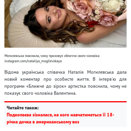
Могилевська пояснила, чому приховує обличчя свого чоловіка
instagram.com/nataliya_mogilevskaya
Відома українська співачка Наталія Могилевська дала
новий коментар про особисте життя. В інтерв'ю для
програми «Ближче до зірок» артистка пояснила, чому не
показує свого чоловіка Валентина.
Читайте також:
Подкопаєва зізналася, на кого навчатиметься її 18-
річна дочка в американському внз