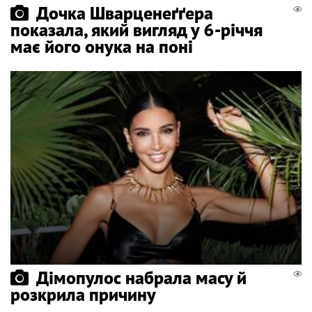
Дочка Шварценеґґера
показала, який вигляд у 6-річчя
має його онука на поні
Дімопулос набрала масу й
розкрила причину