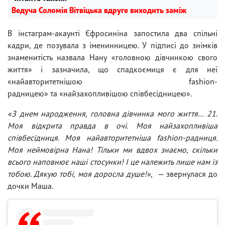
Ведуча Соломія Вітвіцька вдруге виходить заміж
В інстаграм-акаунті Єфросиніна запостила два спільні
кадри, де позувала з іменинницею. У підписі до знімків
знаменитість назвала Нану «головною дівчинкою свого
життя» і зазначила, що спадкоємиця є для неї
«найавторитетнішою fashion-
радницею» та «найзахопливішою співбесідницею».
«З днем народження, головна дівчинка мого життя… 21.
Моя відкрита правда в очі. Моя найзахопливіша
співбесідниця. Моя найавторитетніша fashion-радниця.
Моя неймовірна Нана! Тільки ми вдвох знаємо, скільки
всього наповнює наші стосунки! І це належить лише нам із
тобою. Дякую тобі, моя доросла душе!»,
— звернулася до
дочки Маша.