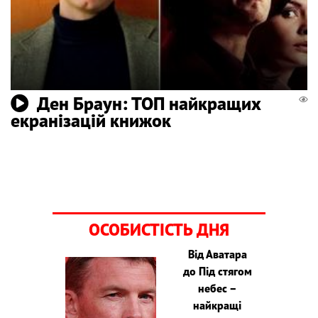
Ден Браун: ТОП найкращих
екранізацій книжок
ОСОБИСТІСТЬ ДНЯ
Від Аватара
до Під стягом
небес –
найкращі