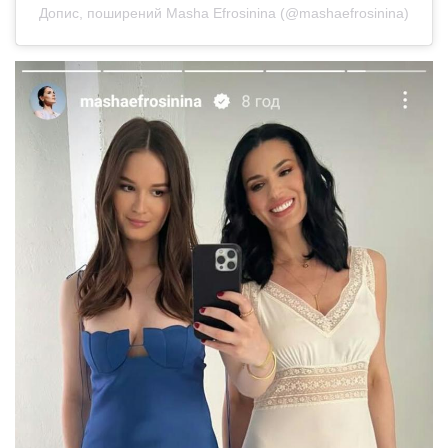
Допис, поширений Masha Efrosinina (@mashaefrosinina)