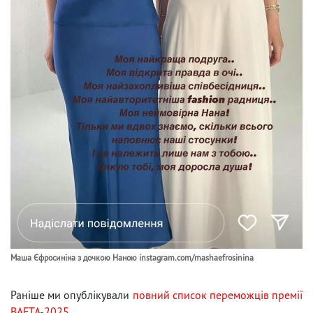
Маша Єфросиніна з дочкою Наною instagram.com/mashaefrosinina
Раніше ми опублікували
повний список переможців премії
BAFTA-2025.