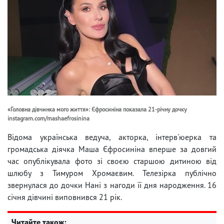
«Головна дівчинка мого життя»: Єфросиніна показала 21-річну дочку
instagram.com/mashaefrosinina
Відома українська ведуча, акторка, інтерв'юерка та
громадська діячка Маша Єфросиніна вперше за довгий
час опублікувала фото зі своєю старшою дитиною від
шлюбу з Тимуром Хромаєвим. Телезірка публічно
звернулася до дочки Нані з нагоди її дня народження. 16
січня дівчині виповнився 21 рік.
Читайте також: