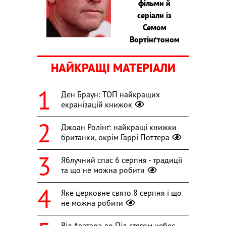
фільми й
серіали із
Семом
Вортінґтоном
НАЙКРАЩІ МАТЕРІАЛИ
Ден Браун: ТОП найкращих
екранізацій книжок
Джоан Ролінґ: найкращі книжки
британки, окрім Гаррі Поттера
Яблучний спас 6 серпня - традиції
та що не можна робити
Яке церковне свято 8 серпня і що
не можна робити
Від Аватара до Під стягом небес –