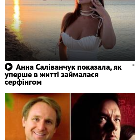
Анна Саліванчук показала, як
уперше в житті займалася
серфінгом