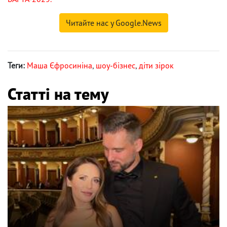
Читайте нас у Google.News
Теги:
Маша Єфросиніна
,
шоу-бізнес
,
діти зірок
Статті на тему