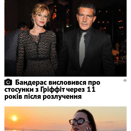
Бандерас висловився про
стосунки з Гріффіт через 11
років після розлучення