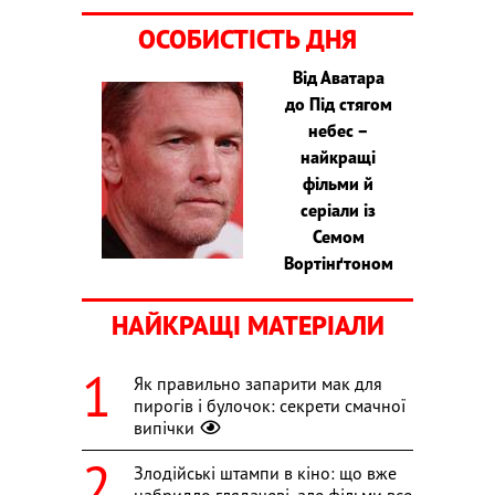
ОСОБИСТІСТЬ ДНЯ
Від Аватара
до Під стягом
небес –
найкращі
фільми й
серіали із
Семом
Вортінґтоном
НАЙКРАЩІ МАТЕРІАЛИ
Як правильно запарити мак для
пирогів і булочок: секрети смачної
випічки
Злодійські штампи в кіно: що вже
набридло глядачеві, але фільми все