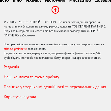
ІСТО
КІНО
МУЗИКА
РЕСТОРАНИ
МИСТЕЦТВО
ДОЗВІЛЛ
© 2000-2024, ТОВ "КЕПРЕЙТ ПАРТНЕРС". Всі права захищені. Усі права на
матеріали, опубліковані на даному ресурсі, належать ТОВ КЕПРЕЙТ ПАРТНЕРС.
Будь-яке використання матеріалів без письмового дозволу ТОВ «КЕПРЕЙТ
ПАРТНЕРС» заборонено.
При правомірному використанні матеріалів даного ресурсу гіперпосилання на
afisha.bigmir.net є
обов'язковим.
Будь-яке копіювання, передрук та відтворення фотографічних творів та/або
аудіовізуальних творів правовласника Getty Images - суворо забороняється.
Редакція
Наші контакти та схема проїзду
Політика у сфері конфіденційності та персональних даних
Користувача угода