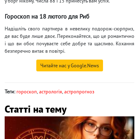
у борг нікому. Числа 88 і 15 принесуть вам успіх.
Гороскоп на 18 лютого для Риб
Надішліть свого партнера в невелику подорож-сюрприз,
де вас буде лише двоє. Переконайтеся, що це романтично
і що ви обоє почуваєте себе добре та щасливо. Кохання
безперечно витає в повітрі.
Читайте нас у Google.News
Теги:
гороскоп
,
астрологія
,
астропрогноз
Статті на тему