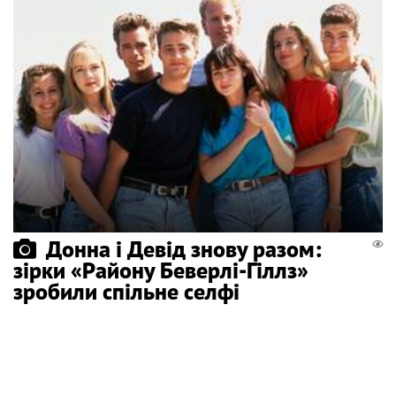
Донна і Девід знову разом:
зірки «Району Беверлі-Гіллз»
зробили спільне селфі