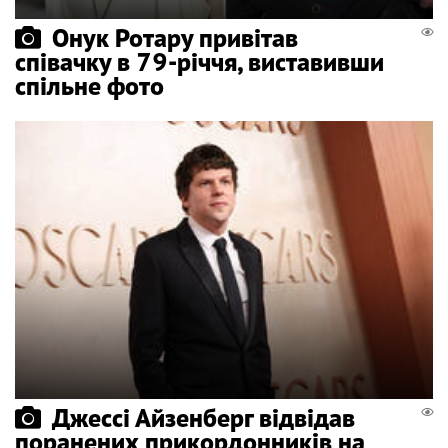
Онук Ротару привітав
співачку в 79-річчя, виставивши
спільне фото
Джессі Айзенберг відвідав
поранених прикордонників на