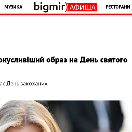
МУЗИКА
РЕСТОРАНИ
окусливіший образ на День святого
чає День закоханих