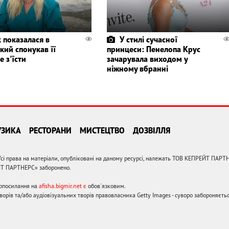
к показалася в
У стилі сучасної
який спонукав її
принцеси: Пенелопа Крус
е з'їсти
зачарувала виходом у
ніжному вбранні
УЗИКА
РЕСТОРАНИ
МИСТЕЦТВО
ДОЗВІЛЛЯ
сі права на матеріали, опубліковані на даному ресурсі, належать ТОВ КЕПРЕЙТ ПАРТ
ЙТ ПАРТНЕРС» заборонено.
ерпосилання на
afisha.bigmir.net є
обов'язковим.
орів та/або аудіовізуальних творів правовласника Getty Images - суворо забороняєтьс