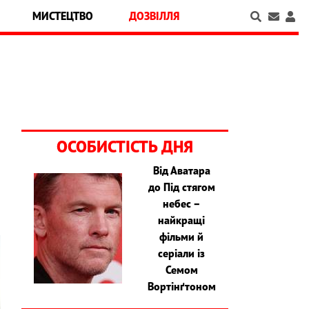
МИСТЕЦТВО
ДОЗВІЛЛЯ
ОСОБИСТІСТЬ ДНЯ
Від Аватара
до Під стягом
небес –
найкращі
фільми й
серіали із
Семом
Вортінґтоном