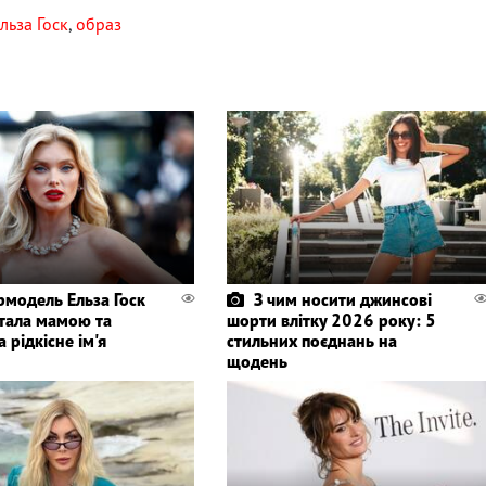
льза Госк
,
образ
рмодель Ельза Госк
З чим носити джинсові
стала мамою та
шорти влітку 2026 року: 5
 рідкісне ім'я
стильних поєднань на
щодень