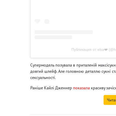
Публикация от elsa❤️ (@h
Супермодель позувала в приталеній максісукні
довгий шлейф. Але головною деталлю сукні ста
сексуальності.
Раніше Кайлі Дженнер
показала
красиву зачіс
Чита