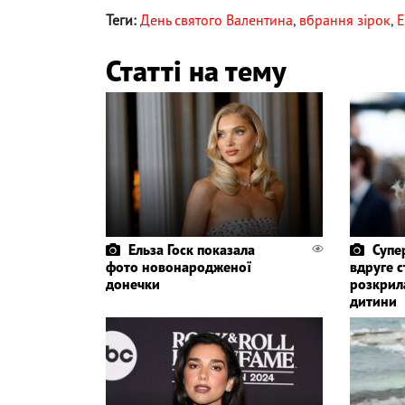
Теги:
День святого Валентина
,
вбрання зірок
,
Е
Статті на тему
Ельза Госк показала
Супе
фото новонародженої
вдруге 
донечки
розкрила
дитини