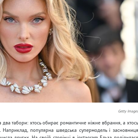
Getty Image
а два табори: хтось обирає романтичне ніжне вбрання, а хтос
. Наприклад, популярна шведська супермодель і засновниц
числа других. На своїй сторінці в instagram Ельза поділилас