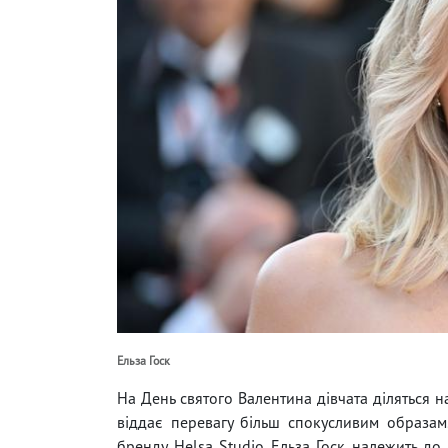
Ельза Госк
На День святого Валентина дівчата діляться н
віддає перевагу більш спокусливим образам
бренду Helsa Studio Ельза Госк належить до 