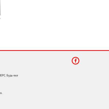
НЕРС. Будь-яке
я.