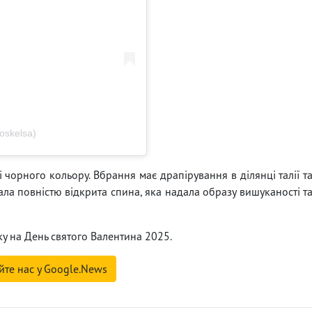
oskelsa)
 чорного кольору. Вбрання має драпірування в ділянці талії т
ла повністю відкрита спина, яка надала образу вишуканості т
ку на День святого Валентина 2025.
йте нас у Google.News