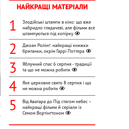
НАЙКРАЩІ МАТЕРІАЛИ
Злодійські штампи в кіно: що вже
набридло глядачеві, але фільми все
штампуються під копірку
Джоан Ролінґ: найкращі книжки
британки, окрім Гаррі Поттера
Яблучний спас 6 серпня - традиції
та що не можна робити
Яке церковне свято 8 серпня і що
не можна робити
Від Аватара до Під стягом небес –
s
найкращі фільми й серіали із
Семом Вортінґтоном
ь
я
я