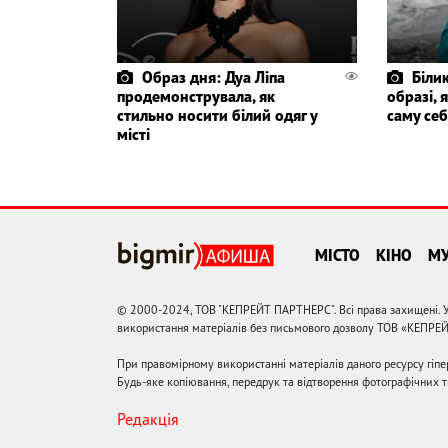
Образ дня: Дуа Ліпа
Біли
продемонструвала, як
образі, 
стильно носити білий одяг у
саму себ
місті
МІСТО
КІНО
М
© 2000-2024, ТОВ "КЕПРЕЙТ ПАРТНЕРС". Всі права захищені. У
використання матеріалів без письмового дозволу ТОВ «КЕПРЕ
При правомірному використанні матеріалів даного ресурсу гіп
Будь-яке копіювання, передрук та відтворення фотографічних тв
Редакція