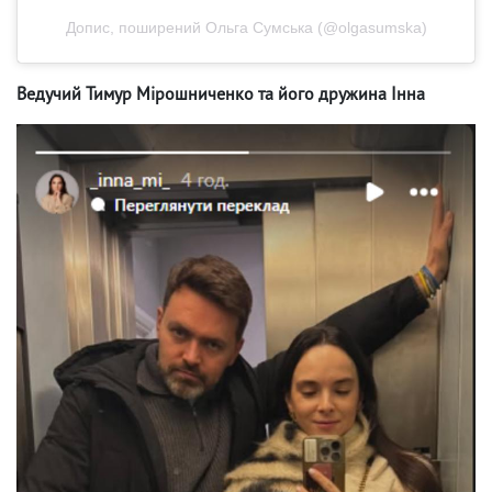
Допис, поширений Ольга Сумська (@olgasumska)
Ведучий Тимур Мірошниченко та його дружина Інна