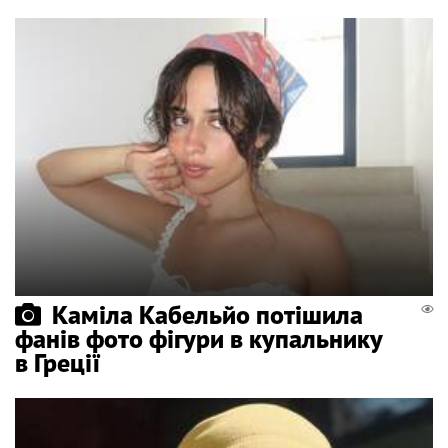
Каміла Кабельйо потішила
фанів фото фігури в купальнику
в Греції