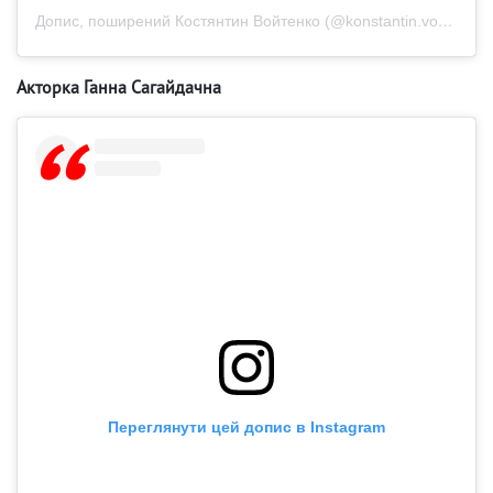
Допис, поширений Костянтин Войтенко (@konstantin.voytenko)
Акторка Ганна Сагайдачна
Переглянути цей допис в Instagram