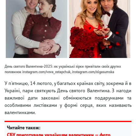
День святого Валентина-2025: як українські зірки привітали своїх других
половинок instagram.com/vova_ostapchuk, instagram.com/olgasumska
У п'ятницю, 14 лютого, у багатьох країнах світу, зокрема й в
Україні, пари святкують День святого Валентина. З нагоди
важливої ​​дати закохані обмінюються подарунками та
особливими листівками у формі серця, яких називають
валентинками.
Читайте також:
СБУ приготували українцям валентинки — фото