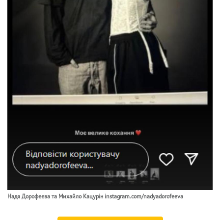
Надя Дорофєєва та Михайло Кацурін instagram.com/nadyadorofeeva