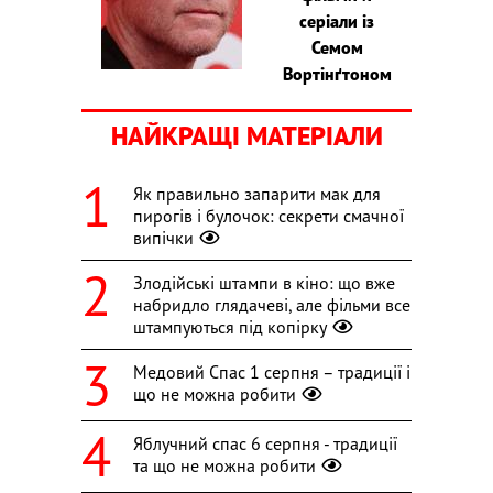
серіали із
Семом
Вортінґтоном
НАЙКРАЩІ МАТЕРІАЛИ
Як правильно запарити мак для
пирогів і булочок: секрети смачної
випічки
Злодійські штампи в кіно: що вже
набридло глядачеві, але фільми все
штампуються під копірку
Медовий Спас 1 серпня – традиції і
що не можна робити
Яблучний спас 6 серпня - традиції
та що не можна робити