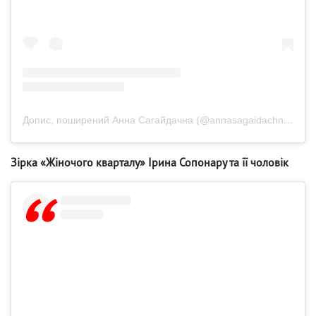
Допис, поширений Анна Сагайдачна (@annasagaidachnaya)
Зірка «Жіночого кварталу» Ірина Сопонару та її чоловік