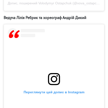
Допис, поширений Volodymyr Ostapchuk (@vova_ostapchuk)
Ведуча Лілія Ребрик та хореограф Андрій Дикий
Переглянути цей допис в Instagram