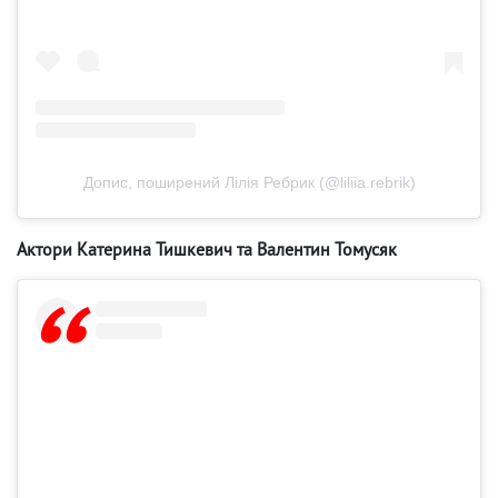
Допис, поширений Лілія Ребрик (@liliia.rebrik)
Актори Катерина Тишкевич та Валентин Томусяк