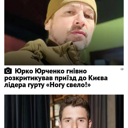
Юрко Юрченко гнівно
розкритикував приїзд до Києва
лідера гурту «Ногу свело!»