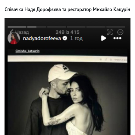
Співачка Надя Дорофєєва та ресторатор Михайло Кацурін