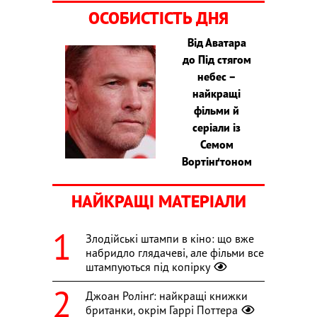
ОСОБИСТІСТЬ ДНЯ
Від Аватара
до Під стягом
небес –
найкращі
фільми й
серіали із
Семом
Вортінґтоном
НАЙКРАЩІ МАТЕРІАЛИ
Злодійські штампи в кіно: що вже
набридло глядачеві, але фільми все
штампуються під копірку
Джоан Ролінґ: найкращі книжки
британки, окрім Гаррі Поттера