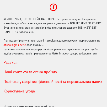
© 2000-2024, ТОВ "КЕПРЕЙТ ПАРТНЕРС". Всі права захищені. Усі права на
матеріали, опубліковані на даному ресурсі, належать ТОВ КЕПРЕЙТ ПАРТНЕРС.
Будь-яке використання матеріалів без письмового дозволу ТОВ «КЕПРЕЙТ
ПАРТНЕРС» заборонено.
При правомірному використанні матеріалів даного ресурсу гіперпосилання на
afisha.bigmir.net є
обов'язковим.
Будь-яке копіювання, передрук та відтворення фотографічних творів та/або
аудіовізуальних творів правовласника Getty Images - суворо забороняється.
Редакція
Наші контакти та схема проїзду
Політика у сфері конфіденційності та персональних даних
Користувача угода
З питань реклами звертайтесь: