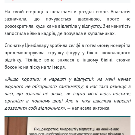
На своїй сторінці в інстаграмі в розділі сторіз Анастасія
зазначила, що почувається щасливою, проте не
розсекретила, куди саме відлетіла у відпустку. Знаменитість
запостила кілька кадрів, де позувала в купальниках.
Спочатку Цимбалару зробила селфі в готельному номері та
продемонструвала струнку фігуру у бікіні шоколадного
відтінку. Пізніше вона знялася в іншому бікіні, стоячи
босоніж на піску на тлі моря.
«Якщо коротко: я нарешті у відпустці; на мені немає
жодного не обгорішого сантиметру; в нас така різниця в
часі, що взагалі не знаю, чи варто мені щось постити;
організм в повному шоці. Але я така щаслива нарешті
дозволити собі відпочинок»
, — написала актриса.