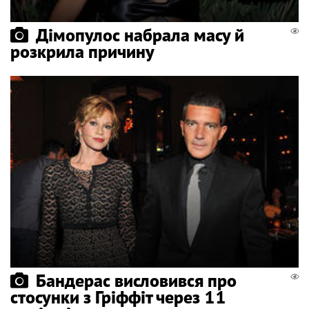
Дімопулос набрала масу й
розкрила причину
Бандерас висловився про
стосунки з Гріффіт через 11