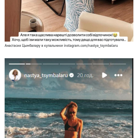
Анастасия Цымбалару в купальнике instagram.com/nastya_tsymbalaru