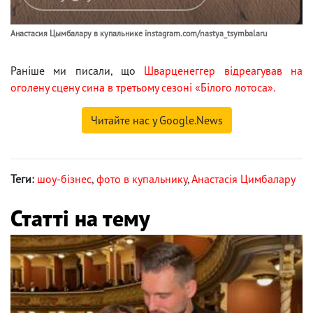
Анастасия Цымбалару в купальнике instagram.com/nastya_tsymbalaru
Раніше ми писали, що
Шварценеггер відреагував на
оголену сцену сина в третьому сезоні «Білого лотоса».
Читайте нас у Google.News
Теги:
шоу-бізнес
,
фото в купальнику
,
Анастасія Цимбалару
Статті на тему