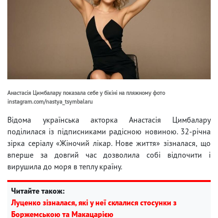
Анастасія Цимбалару показала себе у бікіні на пляжному фото
instagram.com/nastya_tsymbalaru
Відома українська акторка Анастасія Цимбалару
поділилася із підписниками радісною новиною. 32-річна
зірка серіалу «Жіночий лікар. Нове життя» зізналася, що
вперше за довгий час дозволила собі відпочити і
вирушила до моря в теплу країну.
Читайте також:
Луценко зізналася, які у неї склалися стосунки з
Боржемською та Макацарією