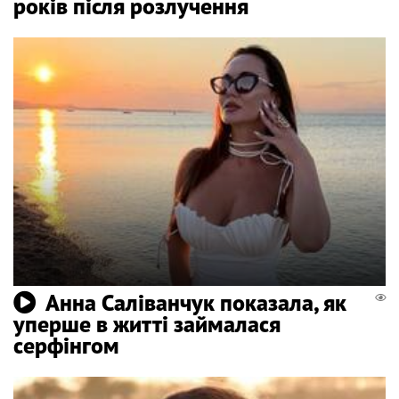
років після розлучення
Анна Саліванчук показала, як
уперше в житті займалася
серфінгом