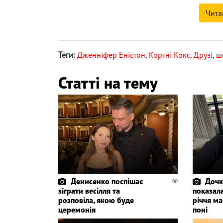
Чита
Теги:
Дженніфер Еністон
,
Кортні Кокс
,
Друзі
,
ш
Статті на тему
Денисенко поспішає
Дочк
зіграти весілля та
показала
розповіла, якою буде
річчя ма
церемонія
поні