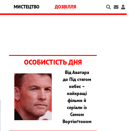
МИСТЕЦТВО
ДОЗВІЛЛЯ
ОСОБИСТІСТЬ ДНЯ
Від Аватара
до Під стягом
небес –
найкращі
фільми й
серіали із
Семом
Вортінґтоном