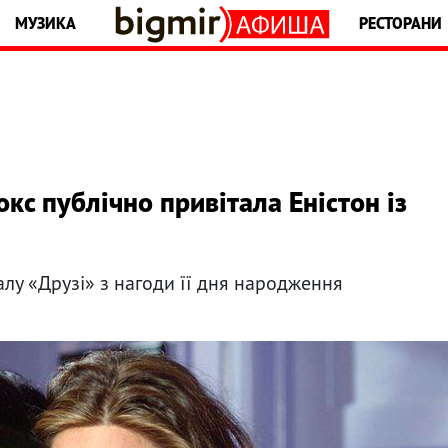
МУЗИКА
РЕСТОРАНИ
кс публічно привітала Еністон із
алу «Друзі» з нагоди її дня народження