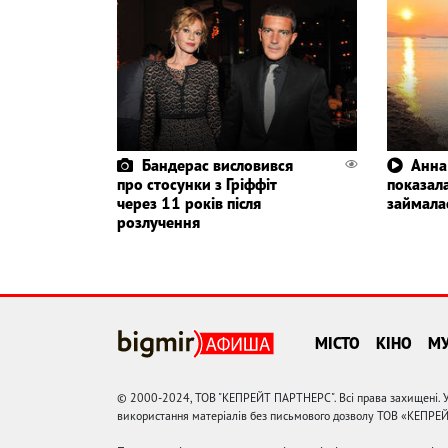
Бандерас висловився
Анна
про стосунки з Гріффіт
показала
через 11 років після
займала
розлучення
МІСТО
КІНО
М
© 2000-2024, ТОВ "КЕПРЕЙТ ПАРТНЕРС". Всі права захищені. У
використання матеріалів без письмового дозволу ТОВ «КЕПРЕ