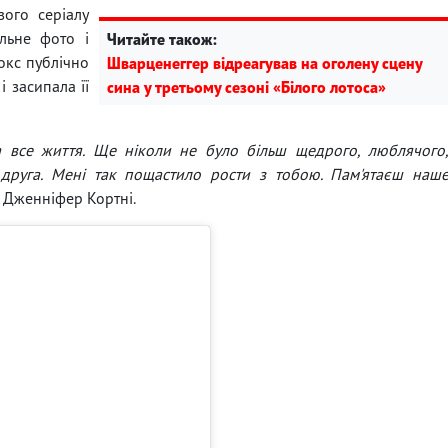
вого серіалу
льне фото і
Читайте також:
окс публічно
Шварценеггер відреагував на оголену сцену
 засипала її
сина у третьому сезоні «Білого лотоса»
а все життя. Ще ніколи не було більш щедрого, люблячого
о друга. Мені так пощастило рости з тобою. Пам'ятаєш наш
 Дженніфер Кортні.