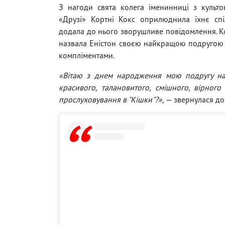
З нагоди свята колега іменинниці з культо
«Друзі» Кортні Кокс оприлюднила їхнє спі
додала до нього зворушливе повідомлення. К
назвала Еністон своєю найкращою подругою і
компліментами.
«Вітаю з днем ​​народження мою подругу н
красивого, талановитого, смішного, вірног
прослуховування в "Кішки"?»,
— звернулася до