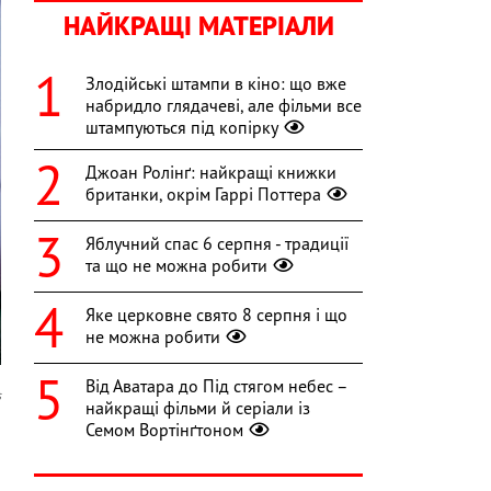
НАЙКРАЩІ МАТЕРІАЛИ
Злодійські штампи в кіно: що вже
набридло глядачеві, але фільми все
штампуються під копірку
Джоан Ролінґ: найкращі книжки
британки, окрім Гаррі Поттера
Яблучний спас 6 серпня - традиції
та що не можна робити
Яке церковне свято 8 серпня і що
не можна робити
Від Аватара до Під стягом небес –
s
найкращі фільми й серіали із
Семом Вортінґтоном
1