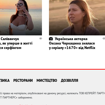
 Саліванчук
Українська акторка
, як уперше в житті
Оксана Черкашина знялася
ся серфінгом
у серіалу «1670» від Netflix
УЗИКА
РЕСТОРАНИ
МИСТЕЦТВО
ДОЗВІЛЛЯ
сі права на матеріали, опубліковані на даному ресурсі, належать ТОВ КЕПРЕЙТ ПАРТ
ЙТ ПАРТНЕРС» заборонено.