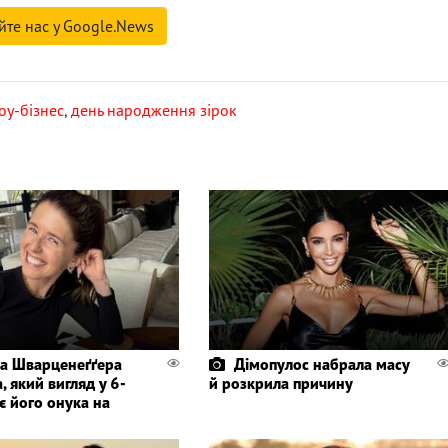
йте нас у Google.News
оу-бізнес
,
день народження зірок
а Шварценеґґера
Дімопулос набрала масу
, який вигляд у 6-
й розкрила причину
є його онука на