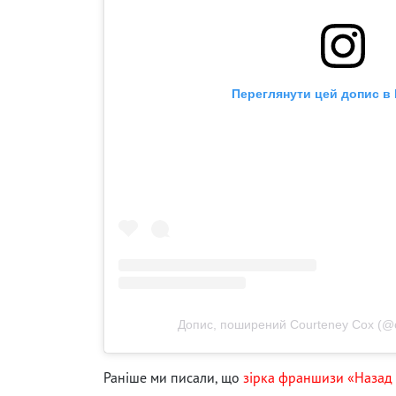
Переглянути цей допис в 
Допис, поширений Courteney Cox (@co
Раніше ми писали, що
зірка франшизи «Назад 