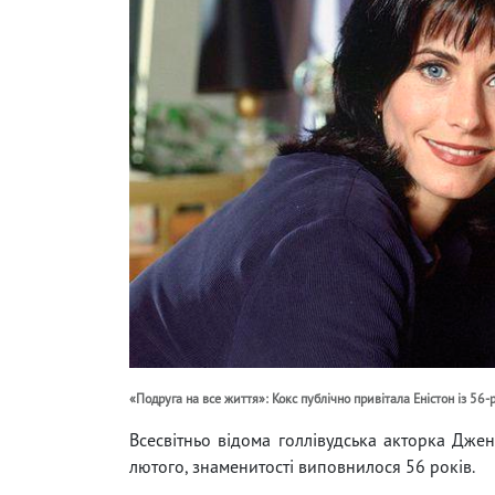
«Подруга на все життя»: Кокс публічно привітала Еністон із 56-
Всесвітньо відома голлівудська акторка Джен
лютого, знаменитості виповнилося 56 років.