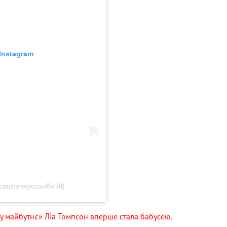
Instagram
urteneycoxofficial)
у майбутнє» Ліа Томпсон вперше стала бабусею.