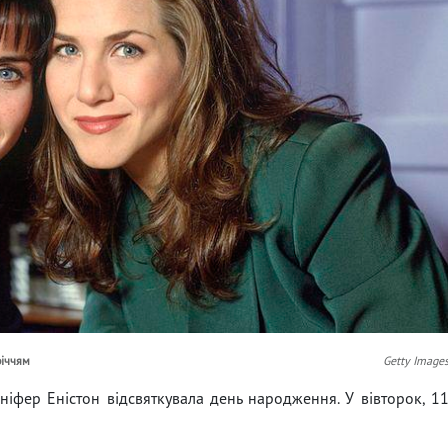
річчям
Getty Image
ніфер Еністон відсвяткувала день народження. У вівторок, 1