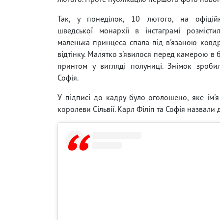
Так, у понеділок, 10 лютого, на офіційн
шведської монархії в інстаграмі розмісти
маленька принцеса спала під в'язаною ков
відтінку. Малятко з'явилося перед камерою в б
принтом у вигляді полуниці. Знімок зроби
Софія.
У підписі до кадру було оголошено, яке ім'
королеви Сільвії. Карл Філіп та Софія назвали д