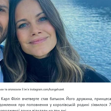
и та оголосили її ім'я instagram.com/kungahuset
Карл Філіп вчетверте став батьком. Його дружина, принцес
домлення про поповнення у королівській родині з'явилося 
ародженої дочки відклали на три дні.