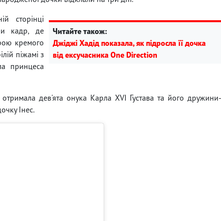
ій сторінці
ли кадр, де
Читайте також:
дрою кремого
Джіджі Хадід показала, як підросла її дочка
ілій піжамі з
від ексучасника One Direction
ла принцеса
я отримала дев'ята онука Карла XVI Густава та його дружини
очку Інес.