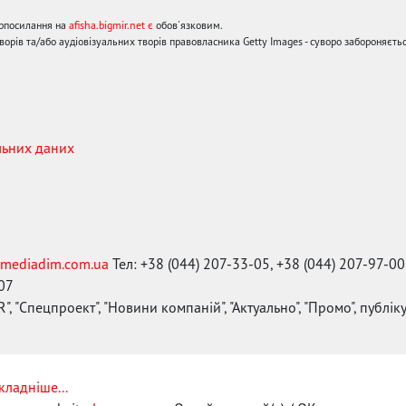
ерпосилання на
afisha.bigmir.net є
обов'язковим.
орів та/або аудіовізуальних творів правовласника Getty Images - суворо забороняєтьс
льних даних
mediadim.com.ua
Тел: +38 (044) 207-33-05, +38 (044) 207-97-00
-07
", "Спецпроект", "Новини компаній", "Актуально", "Промо", публі
кладніше...