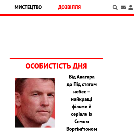
МИСТЕЦТВО
ДОЗВІЛЛЯ
ОСОБИСТІСТЬ ДНЯ
Від Аватара
до Під стягом
небес –
найкращі
фільми й
серіали із
Семом
Вортінґтоном