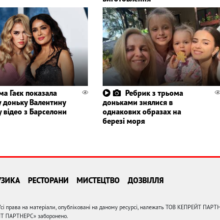
ма Гаєк показала
Ребрик з трьома
у доньку Валентину
доньками знялися в
 відео з Барселони
однакових образах на
березі моря
УЗИКА
РЕСТОРАНИ
МИСТЕЦТВО
ДОЗВІЛЛЯ
сі права на матеріали, опубліковані на даному ресурсі, належать ТОВ КЕПРЕЙТ ПАРТ
ЙТ ПАРТНЕРС» заборонено.