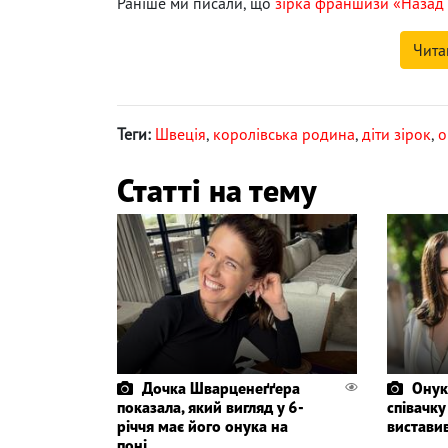
Раніше ми писали, що
зірка франшизи «Назад 
Чита
Теги:
Швеція
,
королівська родина
,
діти зірок
,
о
Статті на тему
Дочка Шварценеґґера
Онук
показала, який вигляд у 6-
співачку
річчя має його онука на
вистави
поні