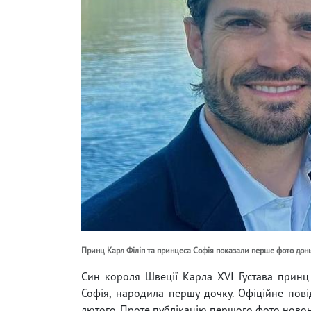
Принц Карл Філіп та принцеса Софія показали перше фото доньк
Син короля Швеції Карла XVI Густава принц 
Софія, народила першу дочку. Офіційне пові
лютого. Проте публікацію першого фото новон