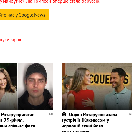
у майбутнє» Ліа Томпсон вперше стала бабусею.
йте нас у Google.News
нуки зірок
 Ротару привітав
Онука Ротару показала
 в 79-річчя,
зустріч із Жакмюсом у
вши спільне фото
червоній сукні його
виготовлення