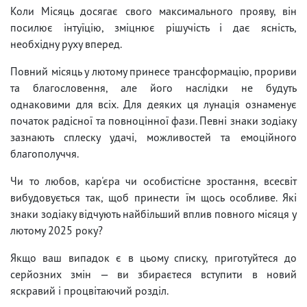
Коли Місяць досягає свого максимального прояву, він
посилює інтуїцію, зміцнює рішучість і дає ясність,
необхідну руху вперед.
Повний місяць у лютому принесе трансформацію, прориви
та благословення, але його наслідки не будуть
однаковими для всіх. Для деяких ця лунація ознаменує
початок радісної та повноцінної фази. Певні знаки зодіаку
зазнають сплеску удачі, можливостей та емоційного
благополуччя.
Чи то любов, кар'єра чи особистісне зростання, всесвіт
вибудовується так, щоб принести їм щось особливе. Які
знаки зодіаку відчують найбільший вплив повного місяця у
лютому 2025 року?
Якщо ваш випадок є в цьому списку, приготуйтеся до
серйозних змін — ви збираєтеся вступити в новий
яскравий і процвітаючий розділ.