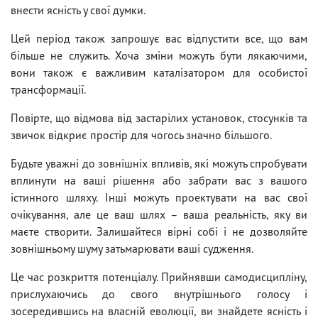
внести ясність у свої думки.
Цей період також запрошує вас відпустити все, що вам
більше не служить. Хоча зміни можуть бути лякаючими,
вони також є важливим каталізатором для особистої
трансформації.
Повірте, що відмова від застарілих установок, стосунків та
звичок відкриє простір для чогось значно більшого.
Будьте уважні до зовнішніх впливів, які можуть спробувати
вплинути на ваші рішення або забрати вас з вашого
істинного шляху. Інші можуть проектувати на вас свої
очікування, але це ваш шлях – ваша реальність, яку ви
маєте створити. Залишайтеся вірні собі і не дозволяйте
зовнішньому шуму затьмарювати ваші судження.
Це час розкриття потенціалу. Прийнявши самодисципліну,
прислухаючись до свого внутрішнього голосу і
зосередившись на власній еволюції, ви знайдете ясність і