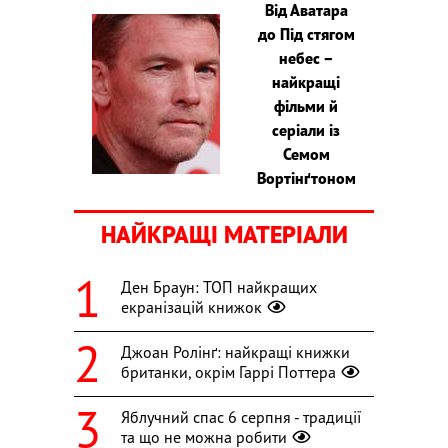
Від Аватара
до Під стягом
небес –
найкращі
фільми й
серіали із
Семом
Вортінґтоном
НАЙКРАЩІ МАТЕРІАЛИ
Ден Браун: ТОП найкращих
екранізацій книжок
Джоан Ролінґ: найкращі книжки
британки, окрім Гаррі Поттера
Яблучний спас 6 серпня - традиції
та що не можна робити