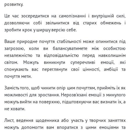
розвитку.
Це час зосередитися на самопізнанні і внутрішній силі,
дозволяючи собі звільнитися від старих обмежень і
зробити крок у ширшу версію себе.
Ваше природне почуття стабільності може опинитися під
загрозою, коли ви балансуватимете між особистою
незалежністю та відповідальністю перед навколишнім
світом. Можуть виникнути суперечливі емоції, які
спонукають вас переглянути свої цінності, амбіції та
почуття мети.
Замість того, щоб чинити опір цим почуттям, прийміть їх як
можливості для зростання. Нерозв'язані емоції з минулого
можуть вийти на поверхню, підштовхуючи вас визнати їх, а
не ховати.
Лист, ведення щоденника або участь у творчих заняттях
можуть допомогти вам впоратися з цими емоціями та