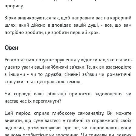
прориву.
Зірки вишиковуються так, щоб направити вас на кар'єрний
шлях, який дійсно відповідає вашій душі, - все, що вам
потрібно зробити, це зробити перший крок.
Овен
Розгортається потужне зрушення у відносинах, яке ставить
у центр уваги ваші найближчі зв'язки. Те, як ви взаємодієте
з іншими - чи то дружба, сімейні зв'язки чи романтичні
стосунки - стає центральною темою.
Чи справді ваші облігації приносять задоволення чи
настав час їх переглянути?
Цей період сприяє глибокому самоаналізу. Ви можете
виявити, що сумніваєтеся у глибині та справжності своїх
відносин, розмірковуючи про те, чи відповідають вони
вашому особистісному зростанню. Чи тримали ви деяких