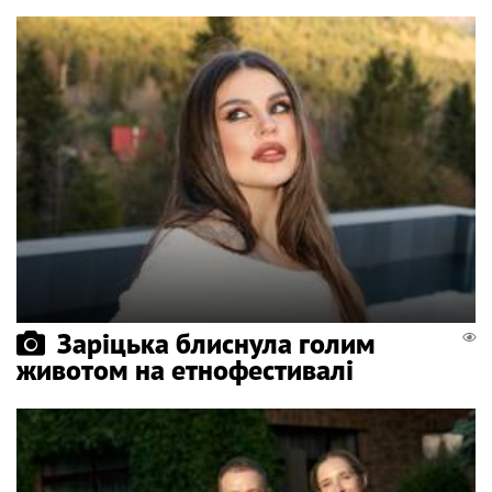
Заріцька блиснула голим
животом на етнофестивалі