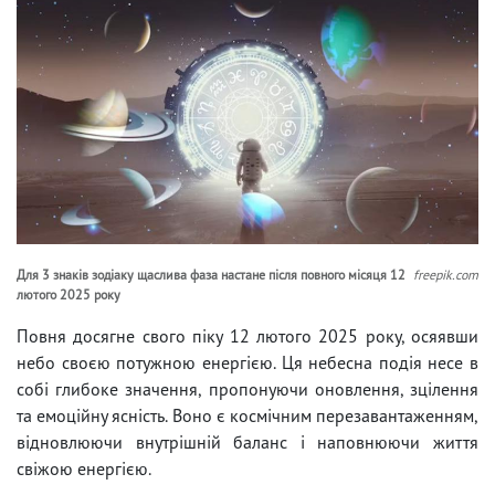
Для 3 знаків зодіаку щаслива фаза настане після повного місяця 12
freepik.com
лютого 2025 року
Повня досягне свого піку 12 лютого 2025 року, осяявши
небо своєю потужною енергією. Ця небесна подія несе в
собі глибоке значення, пропонуючи оновлення, зцілення
та емоційну ясність. Воно є космічним перезавантаженням,
відновлюючи внутрішній баланс і наповнюючи життя
свіжою енергією.