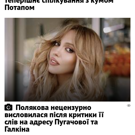
Потапом
Полякова нецензурно
висловилася після критики її
слів на адресу Пугачової та
Галкіна