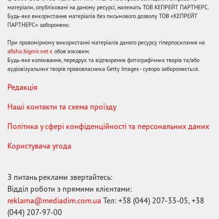
матеріали, опубліковані на даному ресурсі, належать ТОВ КЕПРЕЙТ ПАРТНЕРС.
Будь-яке використання матеріалів без письмового дозволу ТОВ «КЕПРЕЙТ
ПАРТНЕРС» заборонено.
При правомірному використанні матеріалів даного ресурсу гіперпосилання на
afisha.bigmir.net є
обов'язковим.
Будь-яке копіювання, передрук та відтворення фотографічних творів та/або
аудіовізуальних творів правовласника Getty Images - суворо забороняється.
Редакція
Наші контакти та схема проїзду
Політика у сфері конфіденційності та персональних даних
Користувача угода
З питань реклами звертайтесь:
Відділ роботи з прямими клієнтами:
reklama@mediadim.com.ua
Тел: +38 (044) 207-33-05, +38
(044) 207-97-00