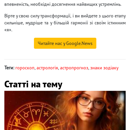
впевненість, необхідні досягнення найвищих устремлінь.
Вірте у свою силу трансформації, і ви вийдете з цього етапу
сильніше, мудріше та у більшій гармонії зі своїм істинним
«я».
Читайте нас у Google.News
Теги:
гороскоп
,
астрологія
,
астропрогноз
,
знаки зодіаку
Статті на тему