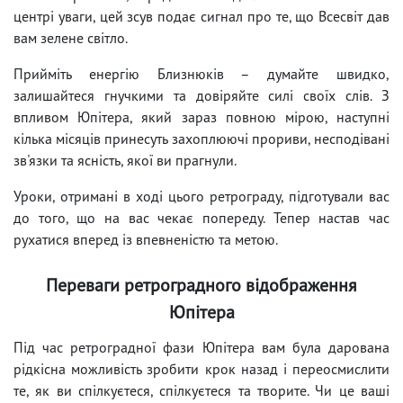
центрі уваги, цей зсув подає сигнал про те, що Всесвіт дав
вам зелене світло.
Прийміть енергію Близнюків – думайте швидко,
залишайтеся гнучкими та довіряйте силі своїх слів. З
впливом Юпітера, який зараз повною мірою, наступні
кілька місяців принесуть захоплюючі прориви, несподівані
зв'язки та ясність, якої ви прагнули.
Уроки, отримані в ході цього ретрограду, підготували вас
до того, що на вас чекає попереду. Тепер настав час
рухатися вперед із впевненістю та метою.
Переваги ретроградного відображення
Юпітера
Під час ретроградної фази Юпітера вам була дарована
рідкісна можливість зробити крок назад і переосмислити
те, як ви спілкуєтеся, спілкуєтеся та творите. Чи це ваші