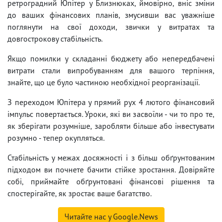
ретроградний Юпітер у Близнюках, ймовірно, вніс зміни
до ваших фінансових планів, змусивши вас уважніше
поглянути на свої доходи, звички у витратах та
довгострокову стабільність.
Якщо помилки у складанні бюджету або непередбачені
витрати стали випробуванням для вашого терпіння,
знайте, що це було частиною необхідної реорганізації.
З переходом Юпітера у прямий рух 4 лютого фінансовий
імпульс повертається. Уроки, які ви засвоїли - чи то про те,
як зберігати розумніше, заробляти більше або інвестувати
розумно - тепер окупляться.
Стабільність у межах досяжності і з більш обґрунтованим
підходом ви почнете бачити стійке зростання. Довіряйте
собі, приймайте обґрунтовані фінансові рішення та
спостерігайте, як зростає ваше багатство.
Читайте нас у Google.News