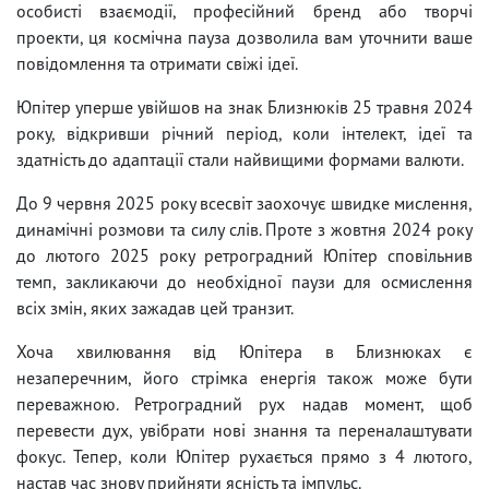
особисті взаємодії, професійний бренд або творчі
проекти, ця космічна пауза дозволила вам уточнити ваше
повідомлення та отримати свіжі ідеї.
Юпітер уперше увійшов на знак Близнюків 25 травня 2024
року, відкривши річний період, коли інтелект, ідеї та
здатність до адаптації стали найвищими формами валюти.
До 9 червня 2025 року всесвіт заохочує швидке мислення,
динамічні розмови та силу слів. Проте з жовтня 2024 року
до лютого 2025 року ретроградний Юпітер сповільнив
темп, закликаючи до необхідної паузи для осмислення
всіх змін, яких зажадав цей транзит.
Хоча хвилювання від Юпітера в Близнюках є
незаперечним, його стрімка енергія також може бути
переважною. Ретроградний рух надав момент, щоб
перевести дух, увібрати нові знання та переналаштувати
фокус. Тепер, коли Юпітер рухається прямо з 4 лютого,
настав час знову прийняти ясність та імпульс.