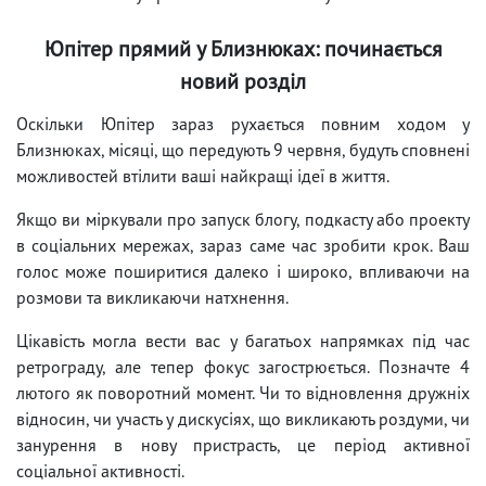
Юпітер прямий у Близнюках: починається
новий розділ
Оскільки Юпітер зараз рухається повним ходом у
Близнюках, місяці, що передують 9 червня, будуть сповнені
можливостей втілити ваші найкращі ідеї в життя.
Якщо ви міркували про запуск блогу, подкасту або проекту
в соціальних мережах, зараз саме час зробити крок. Ваш
голос може поширитися далеко і широко, впливаючи на
розмови та викликаючи натхнення.
Цікавість могла вести вас у багатьох напрямках під час
ретрограду, але тепер фокус загострюється. Позначте 4
лютого як поворотний момент. Чи то відновлення дружніх
відносин, чи участь у дискусіях, що викликають роздуми, чи
занурення в нову пристрасть, це період активної
соціальної активності.