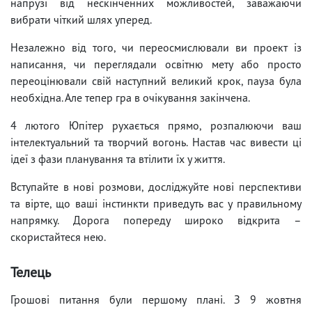
напрузі від нескінченних можливостей, заважаючи
вибрати чіткий шлях уперед.
Незалежно від того, чи переосмислювали ви проект із
написання, чи переглядали освітню мету або просто
переоцінювали свій наступний великий крок, пауза була
необхідна. Але тепер гра в очікування закінчена.
4 лютого Юпітер рухається прямо, розпалюючи ваш
інтелектуальний та творчий вогонь. Настав час вивести ці
ідеї з фази планування та втілити їх у життя.
Вступайте в нові розмови, досліджуйте нові перспективи
та вірте, що ваші інстинкти приведуть вас у правильному
напрямку. Дорога попереду широко відкрита –
скористайтеся нею.
Телець
Грошові питання були першому плані. З 9 жовтня