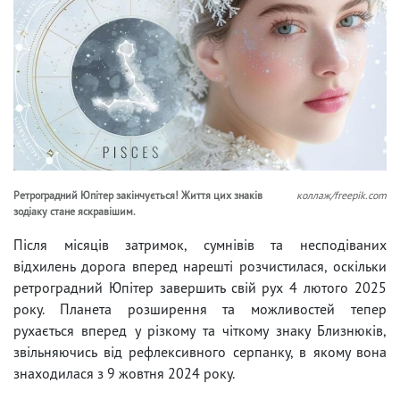
Ретроградний Юпітер закінчується! Життя цих знаків
коллаж/freepik.com
зодіаку стане яскравішим.
Після місяців затримок, сумнівів та несподіваних
відхилень дорога вперед нарешті розчистилася, оскільки
ретроградний Юпітер завершить свій рух 4 лютого 2025
року. Планета розширення та можливостей тепер
рухається вперед у різкому та чіткому знаку Близнюків,
звільняючись від рефлексивного серпанку, в якому вона
знаходилася з 9 жовтня 2024 року.