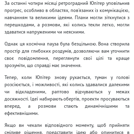
За останні чотири місяці ретроградний Юпітер уповільнив
прогрес, особливо в областях, пов'язаних із комунікацією,
навчанням та великими ідеями. Плани могли зіткнутися з
перешкодами, а розмови, які колись текли легко, могли
здаватися напруженими чи неясними.
Однак ця космічна пауза була безцільною. Вона створила
простір для глибоких роздумів, дозволяючи вам уточнити
своє повідомлення, переглянути свої цілі та краще
зрозуміти, що справді має значення.
Тепер, коли Юпітер знову рухається, туман у голові
розсіюється, і можливості, які колись здавалися далекими
чи відкладеними, раптово відчуваються у межах
досяжності. Ідеї ​​набирають обертів, проекти просуваються
вперед, а розмови стають динамічнішими та
ефективнішими.
Якщо ви чекали відповідного моменту, щоб прийняти
сміливе рішення, представити ідею або опинитися в