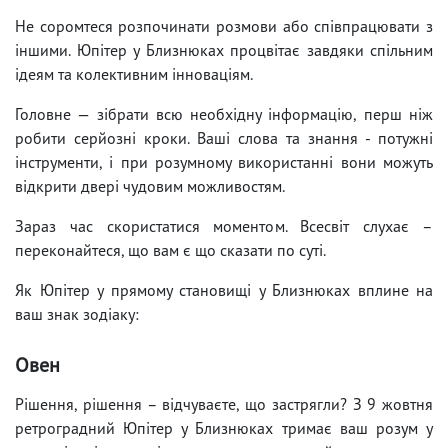
Не соромтеся розпочинати розмови або співпрацювати з
іншими. Юпітер у Близнюках процвітає завдяки спільним
ідеям та колективним інноваціям.
Головне — зібрати всю необхідну інформацію, перш ніж
робити серйозні кроки. Ваші слова та знання - потужні
інструменти, і при розумному використанні вони можуть
відкрити двері чудовим можливостям.
Зараз час скористатися моментом. Всесвіт слухає –
переконайтеся, що вам є що сказати по суті.
Як Юпітер у прямому становищі у Близнюках вплине на
ваш знак зодіаку:
Овен
Рішення, рішення – відчуваєте, що застрягли? З 9 жовтня
ретроградний Юпітер у Близнюках тримає ваш розум у