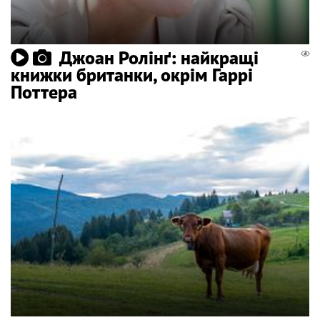
Джоан Ролінґ: найкращі
книжки британки, окрім Гаррі
Поттера