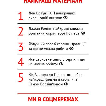
НАЙКРАЩІ МАТЕРІАЛИ
Ден Браун: ТОП найкращих
екранізацій книжок
Джоан Ролінґ: найкращі книжки
британки, окрім Гаррі Поттера
Яблучний спас 6 серпня - традиції
та що не можна робити
Яке церковне свято 8 серпня і що
не можна робити
Від Аватара до Під стягом небес –
найкращі фільми й серіали із
Семом Вортінґтоном
МИ В СОЦМЕРЕЖАХ