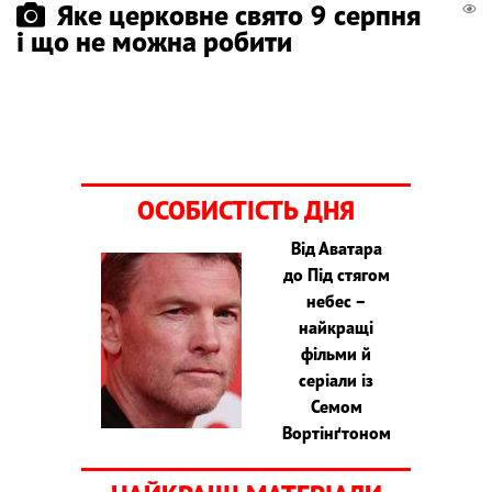
Яке церковне свято 9 серпня
і що не можна робити
ОСОБИСТІСТЬ ДНЯ
Від Аватара
до Під стягом
небес –
найкращі
фільми й
серіали із
Семом
Вортінґтоном