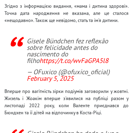
Згідно з інформацією видання, «мама і дитина здорові».
Точна дата народження не вказана, але це сталося
«нещодавно». Також ще невідомо, стать та ім'я дитини.
Gisele Bündchen fez reflexão
sobre felicidade antes do
nascimento do
filho
https://t.co/wvFaGPA5l8
— OFuxico (@ofuxico_oficial)
February 5, 2025
Вперше про вагітність зірки подіумів заговорили у жовтні.
Жизель і Жоакім вперше з'явилися на публіці разом у
листопаді 2022 року, коли Валенте приєднався до
Бюндхен та її дітей на відпочинку в Коста-Ріці.