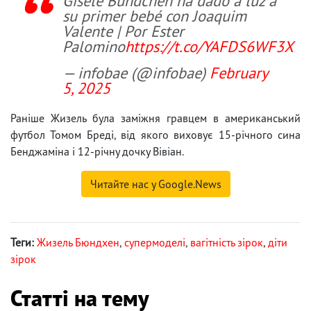
Gisele Bündchen ha dado a luz a
su primer bebé con Joaquim
Valente | Por Ester
Palomino
https://t.co/YAFDS6WF3X
— infobae (@infobae)
February
5, 2025
Раніше Жизель була заміжня гравцем в американський
футбол Томом Бреді, від якого виховує 15-річного сина
Бенджаміна і 12-річну дочку Вівіан.
Читайте нас у Google.News
Теги:
Жизель Бюндхен
,
супермоделі
,
вагітність зірок
,
діти
зірок
Статті на тему