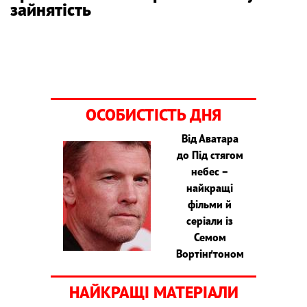
зайнятість
ОСОБИСТІСТЬ ДНЯ
Від Аватара
до Під стягом
небес –
найкращі
фільми й
серіали із
Семом
Вортінґтоном
НАЙКРАЩІ МАТЕРІАЛИ