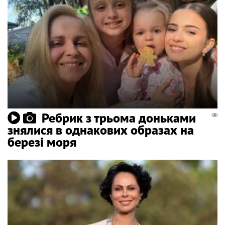
Ребрик з трьома доньками
знялися в однакових образах на
березі моря