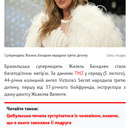
Супермодель Жизель Бюндхен народила третю дитину
Getty Images
Бразильська супермодель Жизель Бюндхен стала
багатодітною матір'ю. За даними
TMZ
у середу (5 лютого),
44-річна колишній ангел Victoria's Secret народила третю
дитину, першу від 37-річного бойфренда, інструктора з
джиу-джитсу Жоакіма Валенте.
Читайте також:
Цибульська почала зустрічатися із чоловіком, знаючи,
що в нього закохана її подруга