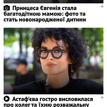
Принцеса Євгенія стала
багатодітною мамою: фото та
стать новонародженої дитини
Астаф'єва гостро висловилася
про колег та їхню розважальну