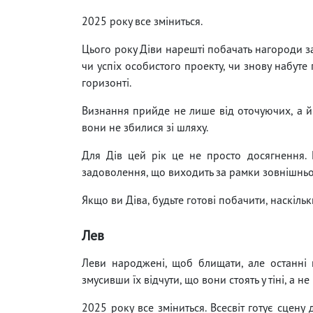
2025 року все зміниться.
Цього року Діви нарешті побачать нагороди за
чи успіх особистого проекту, чи знову набут
горизонті.
Визнання прийде не лише від оточуючих, а й
вони не збилися зі шляху.
Для Дів цей рік це не просто досягнення. 
задоволення, що виходить за рамки зовнішньог
Якщо ви Діва, будьте готові побачити, наскіль
Лев
Леви народжені, щоб блищати, але останні к
змусивши їх відчути, що вони стоять у тіні, а н
2025 року все зміниться. Всесвіт готує сцену