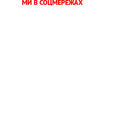
МИ В СОЦМЕРЕЖАХ
,
і
,
і
и
и
і