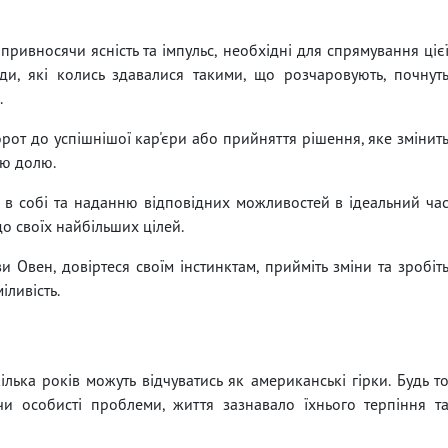
ривносячи ясність та імпульс, необхідні для спрямування ціє
оди, які колись здавалися такими, що розчаровують, почнут
.
орот до успішнішої кар'єри або прийняття рішення, яке змінит
ою долю.
в собі та наданню відповідних можливостей в ідеальний ча
до своїх найбільших цілей.
ви Овен, довіртеся своїм інстинктам, прийміть зміни та зробіт
іливість.
кілька років можуть відчуватись як американські гірки. Будь т
 чи особисті проблеми, життя зазнавало їхнього терпіння т