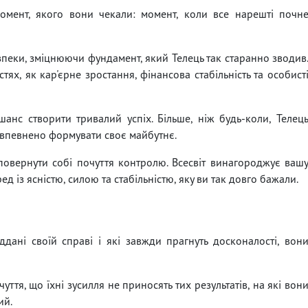
мент, якого вони чекали: момент, коли все нарешті почн
зпеки, зміцнюючи фундамент, який Телець так старанно зводив
тях, як кар'єрне зростання, фінансова стабільність та особист
шанс створити тривалий успіх. Більше, ніж будь-коли, Телец
 впевнено формувати своє майбутнє.
повернути собі почуття контролю. Всесвіт винагороджує ваш
д із ясністю, силою та стабільністю, яку ви так довго бажали.
іддані своїй справі і які завжди прагнуть досконалості, вон
ття, що їхні зусилля не приносять тих результатів, на які вон
ий.