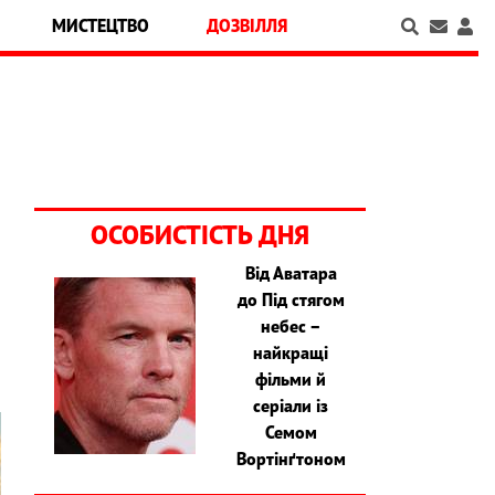
МИСТЕЦТВО
ДОЗВІЛЛЯ
ОСОБИСТІСТЬ ДНЯ
Від Аватара
я
до Під стягом
о
небес –
найкращі
фільми й
серіали із
Семом
Вортінґтоном