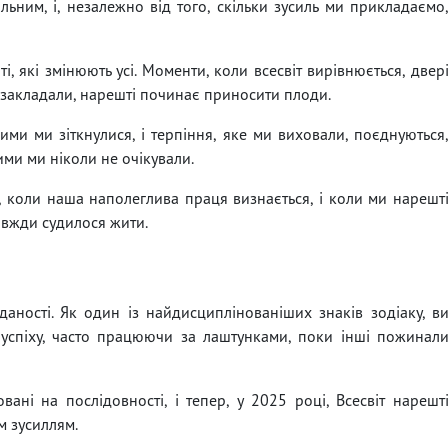
льним, і, незалежно від того, скільки зусиль ми прикладаємо
ті, які змінюють усі. Моменти, коли всесвіт вирівнюється, двер
и закладали, нарешті починає приносити плоди.
кими ми зіткнулися, і терпіння, яке ми виховали, поєднуються
ми ми ніколи не очікували.
, коли наша наполеглива праця визнається, і коли ми нарешт
авжди судилося жити.
ідданості. Як один із найдисциплінованіших знаків зодіаку, в
 успіху, часто працюючи за лаштунками, поки інші пожинал
ані на послідовності, і тепер, у 2025 році, Всесвіт нарешт
м зусиллям.