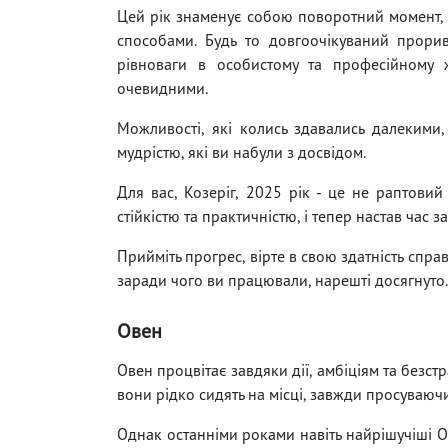
Цей рік знаменує собою поворотний момент, 
способами. Будь то довгоочікуваний прорив 
рівноваги в особистому та професійному ж
очевидними.
Можливості, які колись здавались далекими,
мудрістю, які ви набули з досвідом.
Для вас, Козеріг, 2025 рік - це не раптови
стійкістю та практичністю, і тепер настав час 
Прийміть прогрес, вірте в свою здатність спр
заради чого ви працювали, нарешті досягнуто.
Овен
Овен процвітає завдяки дії, амбіціям та безст
вони рідко сидять на місці, завжди просуваючи
Однак останніми роками навіть найрішучіші О