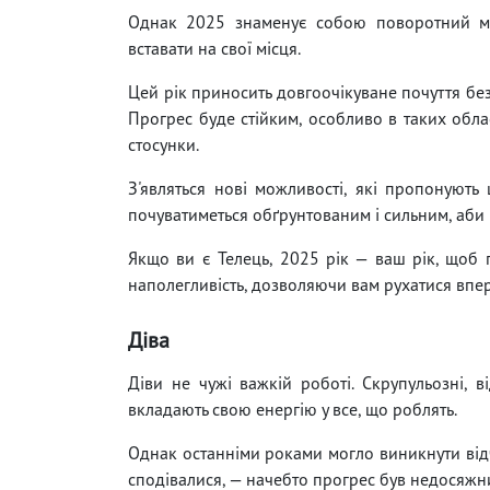
Однак 2025 знаменує собою поворотний мо
вставати на свої місця.
Цей рік приносить довгоочікуване почуття бе
Прогрес буде стійким, особливо в таких облас
стосунки.
З'являться нові можливості, які пропонують 
почуватиметься обґрунтованим і сильним, аби
Якщо ви є Телець, 2025 рік — ваш рік, щоб 
наполегливість, дозволяючи вам рухатися впере
Діва
Діви не чужі важкій роботі. Скрупульозні, в
вкладають свою енергію у все, що роблять.
Однак останніми роками могло виникнути відчу
сподівалися, — начебто прогрес був недосяжн