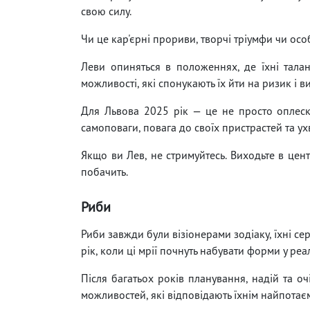
свою силу.
Чи це кар'єрні прориви, творчі тріумфи чи ос
Леви опиняться в положеннях, де їхні талан
можливості, які спонукають їх йти на ризик і 
Для Львова 2025 рік — це не просто оплес
самоповаги, повага до своїх пристрастей та ухв
Якщо ви Лев, не стримуйтесь. Виходьте в цент
побачить.
Риби
Риби завжди були візіонерами зодіаку, їхні сер
рік, коли ці мрії почнуть набувати форми у реал
Після багатьох років планування, надій та о
можливостей, які відповідають їхнім найпота