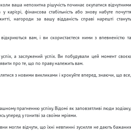
коли ваша непохитна рішучість починає окупатися відчутним
у кар'єрі, фінансова стабільність або знову набуте почутт
итті, нагороди за вашу відданість справі нарешті станут
 відкриються вам, і ви скористаєтеся ними з впевненістю т
й успіх, а заслужений успіх. Ви побудували цей момент своє
заявити про те, що по праву належить вам.
авлятися з новими викликами і крокуйте вперед, знаючи, що все
рашному прагненню успіху. Відомі як заповзятливі люди зодіаку
сь уперед у гонитві за своїми мріями.
вни могли відчути, що їхні невпинні зусилля не дають бажани