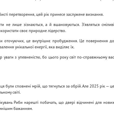
обисті перетворення, цей рік принесе заслужене визнання.
ти не лише зізнаються, а й вшановуються. З'являться смілив
використати своє природне лідерство.
ки оточуючих, це внутрішнє пробудження. Це повернення д
алення унікальної енергії, яка виділяє їх.
р уваги з упевненістю, бо цього року світ по-справжньому ва
ця були сповнені мрій, що тягнуться за обрій. Але 2025 рік — ц
ьному світі.
чікувань Риби нарешті побачать, що двері відчинені для нови
ємнішим бажанням.