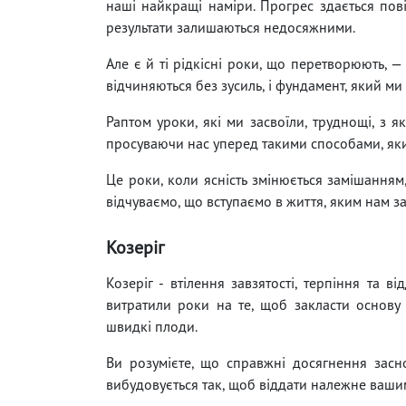
наші найкращі наміри. Прогрес здається пові
результати залишаються недосяжними.
Але є й ті рідкісні роки, що перетворюють, — 
відчиняються без зусиль, і фундамент, який м
Раптом уроки, які ми засвоїли, труднощі, з я
просуваючи нас уперед такими способами, яки
Це роки, коли ясність змінюється замішанням
відчуваємо, що вступаємо в життя, яким нам з
Козеріг
Козеріг - втілення завзятості, терпіння та в
витратили роки на те, щоб закласти основу
швидкі плоди.
Ви розумієте, що справжні досягнення заснов
вибудовується так, щоб віддати належне ваши