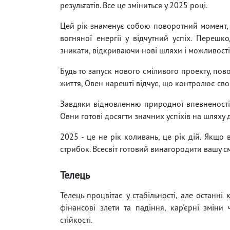
результатів. Все це зміниться у 2025 році.
Цей рік знаменує собою поворотний момент, п
вогняної енергії у відчутний успіх. Перешк
зникати, відкриваючи нові шляхи і можливості
Будь то запуск нового сміливого проекту, пов
життя, Овен нарешті відчує, що контролює св
Завдяки відновленню природної впевненості 
Овни готові досягти значних успіхів на шляху 
2025 - це не рік коливань, це рік дій. Якщо 
стрибок. Всесвіт готовий винагородити вашу см
Телець
Телець процвітає у стабільності, але останні 
фінансові злети та падіння, кар'єрні зміни
стійкості.