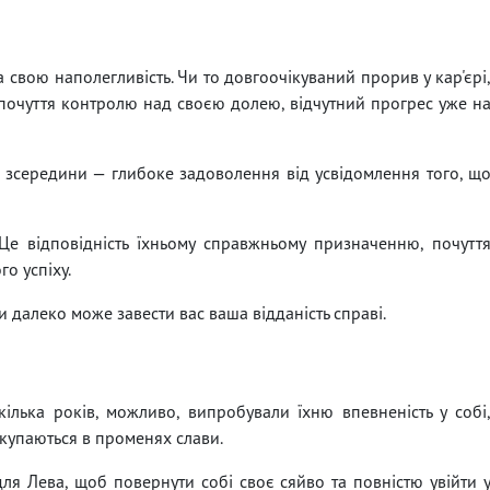
 свою наполегливість. Чи то довгоочікуваний прорив у кар'єрі
е почуття контролю над своєю долею, відчутний прогрес уже н
 зсередини — глибоке задоволення від усвідомлення того, щ
Це відповідність їхньому справжньому призначенню, почутт
о успіху.
ки далеко може завести вас ваша відданість справі.
ілька років, можливо, випробували їхню впевненість у собі
е купаються в променях слави.
 для Лева, щоб повернути собі своє сяйво та повністю увійти 