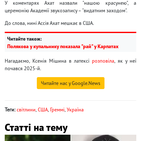
У коментарях Ахат назвали "нашою красунею", а
церемонію Академії звукозапису – "видатним заходом".
До слова, нині Ассія Ахат мешкає в США.
Читайте також:
Полякова у купальнику показала "рай" у Карпатах
Нагадаємо, Ксенія Мішина в латексі
розповіла
, як у неї
почався 2025-й.
Читайте нас у Google.News
Теги:
світлини
,
США
,
Греммі
,
Україна
Статті на тему