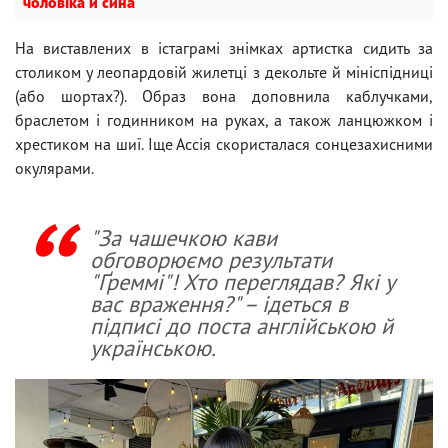
чоловіка й сина
На виставлених в істаграмі знімках артистка сидить за
столиком у леопардовій жилетці з декольте й мініспідниці
(або шортах?). Образ вона доповнила каблучками,
браслетом і годинником на руках, а також ланцюжком і
хрестиком на шиї. Іще Ассія скористалася сонцезахисними
окулярами.
"За чашечкою кави
обговорюємо результати
"Ґреммі"! Хто переглядав? Які у
вас враження?" – ідеться в
підписі до поста англійською й
українською.