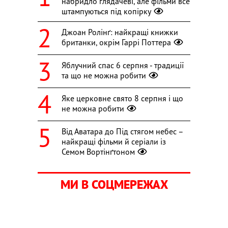
набридло глядачеві, але фільми все
штампуються під копірку
Джоан Ролінґ: найкращі книжки
британки, окрім Гаррі Поттера
Яблучний спас 6 серпня - традиції
та що не можна робити
Яке церковне свято 8 серпня і що
не можна робити
Від Аватара до Під стягом небес –
найкращі фільми й серіали із
Семом Вортінґтоном
МИ В СОЦМЕРЕЖАХ