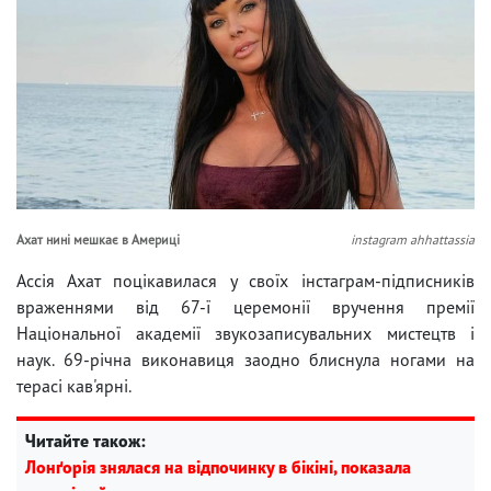
Ахат нині мешкає в Америці
instagram ahhattassia
Ассія Ахат поцікавилася у своїх інстаграм-підписників
враженнями від 67-ї церемонії вручення премії
Національної академії звукозаписувальних мистецтв і
наук. 69-річна виконавиця заодно блиснула ногами на
терасі кав'ярні.
Читайте також:
Лонґорія знялася на відпочинку в бікіні, показала