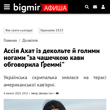
Яке свято сьогодні
Гороскопи 2025
Главная
Дозвілля
Ассія Ахат із декольте й голими
ногами "за чашечкою кави
обговорила Ґреммі"
Українська скрипалька знялася на терасі
американської кав'ярні.
4 лютого 2025, 19:11
Автор: Дмитро Сич