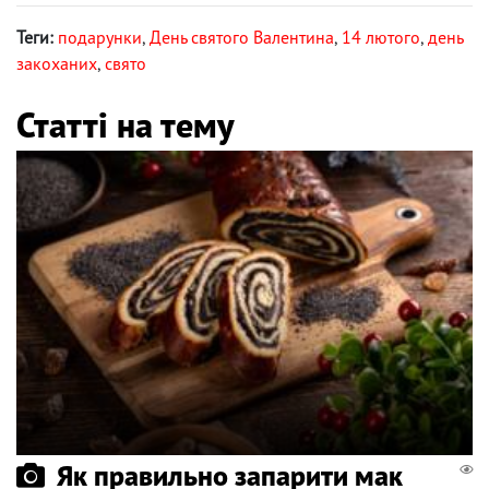
Теги:
подарунки
,
День святого Валентина
,
14 лютого
,
день
закоханих
,
свято
Статті на тему
Як правильно запарити мак