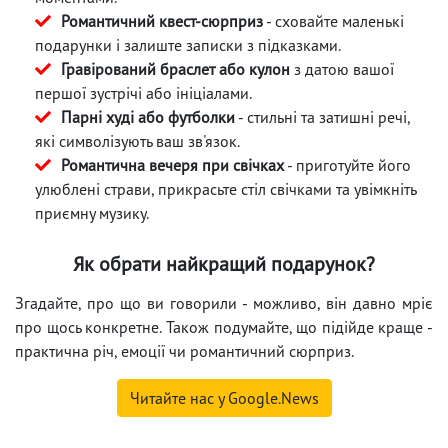
Романтичний квест-сюрприз
- сховайте маленькі
подарунки і залиште записки з підказками.
Гравірований браслет або кулон
з датою вашої
першої зустрічі або ініціалами.
Парні худі або футболки
- стильні та затишні речі,
які символізують ваш зв'язок.
Романтична вечеря при свічках
- приготуйте його
улюблені страви, прикрасьте стіл свічками та увімкніть
приємну музику.
Як обрати найкращий подарунок?
Згадайте, про що ви говорили - можливо, він давно мріє
про щось конкретне. Також подумайте, що підійде краще -
практична річ, емоції чи романтичний сюрприз.
Читайте нас у Google.News