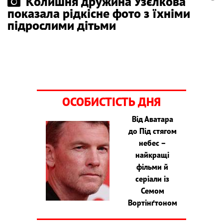
Колишня дружина Узєлкова
показала рідкісне фото з їхніми
підрослими дітьми
ОСОБИСТІСТЬ ДНЯ
Від Аватара
до Під стягом
небес –
найкращі
фільми й
серіали із
Семом
Вортінґтоном