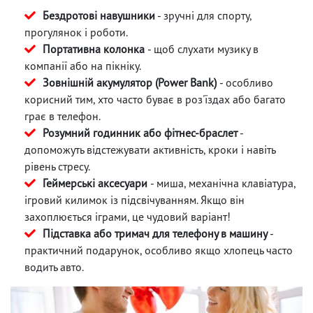
Бездротові навушники
- зручні для спорту,
прогулянок і роботи.
Портативна колонка
- щоб слухати музику в
компанії або на пікніку.
Зовнішній акумулятор (Power Bank)
- особливо
корисний тим, хто часто буває в роз'їздах або багато
грає в телефон.
Розумний годинник або фітнес-браслет
-
допоможуть відстежувати активність, кроки і навіть
рівень стресу.
Геймерські аксесуари
- миша, механічна клавіатура,
ігровий килимок із підсвічуванням. Якщо він
захоплюється іграми, це чудовий варіант!
Підставка або тримач для телефону в машину
-
практичний подарунок, особливо якщо хлопець часто
водить авто.