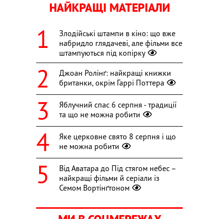
НАЙКРАЩІ МАТЕРІАЛИ
Злодійські штампи в кіно: що вже
набридло глядачеві, але фільми все
штампуються під копірку
Джоан Ролінґ: найкращі книжки
британки, окрім Гаррі Поттера
Яблучний спас 6 серпня - традиції
та що не можна робити
Яке церковне свято 8 серпня і що
не можна робити
Від Аватара до Під стягом небес –
найкращі фільми й серіали із
Семом Вортінґтоном