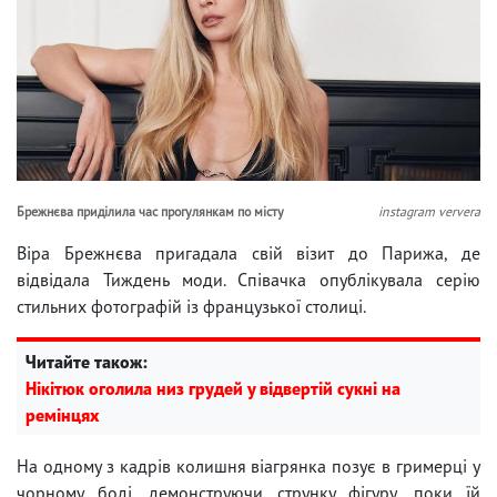
Брежнєва приділила час прогулянкам по місту
instagram ververa
Віра Брежнєва пригадала свій візит до Парижа, де
відвідала Тиждень моди. Співачка опублікувала серію
стильних фотографій із французької столиці.
Читайте також:
Нікітюк оголила низ грудей у ​​відвертій сукні на
ремінцях
На одному з кадрів колишня віагрянка позує в гримерці у
чорному боді, демонструючи струнку фігуру, поки їй