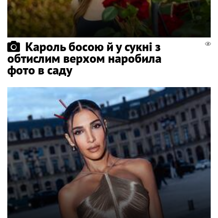
Кароль босою й у сукні з
обтислим верхом наробила
фото в саду