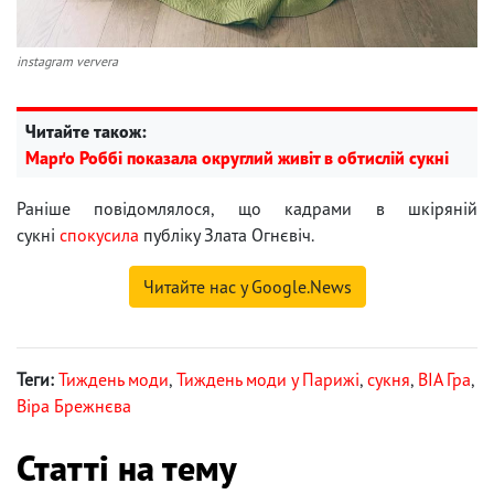
instagram ververa
Читайте також:
Марґо Роббі показала округлий живіт в обтислій сукні
Раніше повідомлялося, що кадрами в шкіряній
сукні
спокусила
публіку Злата Огнєвіч.
Читайте нас у Google.News
Теги:
Тиждень моди
,
Тиждень моди у Парижі
,
сукня
,
ВІА Гра
,
Віра Брежнєва
Статті на тему