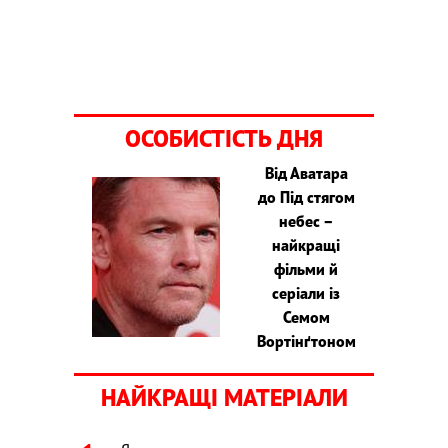
ОСОБИСТІСТЬ ДНЯ
Від Аватара
до Під стягом
небес –
найкращі
фільми й
серіали із
Семом
Вортінґтоном
НАЙКРАЩІ МАТЕРІАЛИ