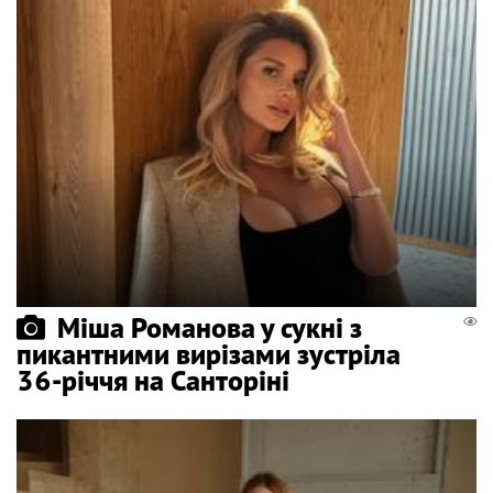
Міша Романова у сукні з
пикантними вирізами зустріла
36-річчя на Санторіні