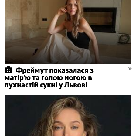
Фреймут показалася з
матір'ю та голою ногою в
пухнастій сукні у Львові