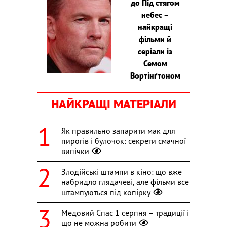
до Під стягом
небес –
найкращі
фільми й
серіали із
Семом
Вортінґтоном
НАЙКРАЩІ МАТЕРІАЛИ
Як правильно запарити мак для
пирогів і булочок: секрети смачної
випічки
Злодійські штампи в кіно: що вже
набридло глядачеві, але фільми все
штампуються під копірку
Медовий Спас 1 серпня – традиції і
що не можна робити