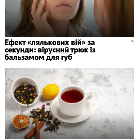
Ефект «лялькових вій» за
секунди: вірусний трюк із
бальзамом для губ