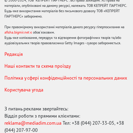
© 2000-2024, ТОВ "КЕПРЕЙТ ПАРТНЕРС". Всі права захищені. Усі права на
матеріали, опубліковані на даному ресурсі, належать ТОВ КЕПРЕЙТ ПАРТНЕРС.
Будь-яке використання матеріалів без письмового дозволу ТОВ «КЕПРЕЙТ
ПАРТНЕРС» заборонено.
При правомірному використанні матеріалів даного ресурсу гіперпосилання на
afisha.bigmir.net є
обов'язковим.
Будь-яке копіювання, передрук та відтворення фотографічних творів та/або
аудіовізуальних творів правовласника Getty Images - суворо забороняється.
Редакція
Наші контакти та схема проїзду
Політика у сфері конфіденційності та персональних даних
Користувача угода
З питань реклами звертайтесь:
Відділ роботи з прямими клієнтами:
reklama@mediadim.com.ua
Тел: +38 (044) 207-33-05, +38
(044) 207-97-00