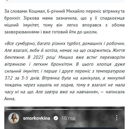
За словами Кошмал, 6-річний Михайло переніс вітрянку та
бронхіт. Зіркова мама зазначила, що у її спадкоємця
міцний імунітет, тому він легко впорався з обома
захворюваннями і вже готовий йти до школи.
«Все сумбурно, багато різних турбот, домашніх і робочих.
Але взагалі, якби й хотіла, немає на що скаржитись. Життя
бентежне. В 2025 році Мишко вже встиг перехворіти
вітрянкою і легким бронхітом. В цього хлопця дуже
сильний імунітет, і перше і друге переніс з температурою
37.2 за 3-5 днів. Вітрянка була на канікулах, а минулий
тиждень через кашель не ходив, тому я взагалі не мала
часу ні на що. Але завтра вже на навчання»
, — написала
Анна.