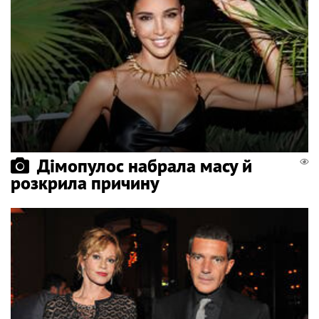
Дімопулос набрала масу й
розкрила причину