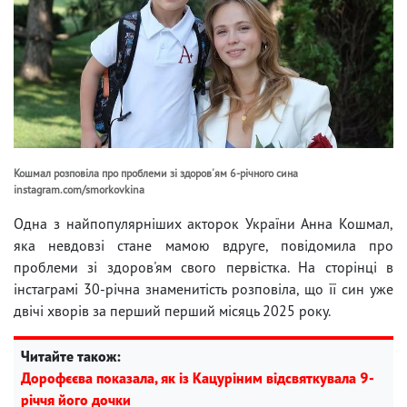
Кошмал розповіла про проблеми зі здоров'ям 6-річного сина
instagram.com/smorkovkina
Одна з найпопулярніших акторок України Анна Кошмал,
яка невдовзі стане мамою вдруге, повідомила про
проблеми зі здоров'ям свого первістка. На сторінці в
інстаграмі 30-річна знаменитість розповіла, що її син уже
двічі хворів за перший перший місяць 2025 року.
Читайте також:
Дорофєєва показала, як із Кацуріним відсвяткувала 9-
річчя його дочки