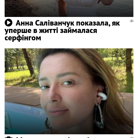
Анна Саліванчук показала, як
уперше в житті займалася
серфінгом