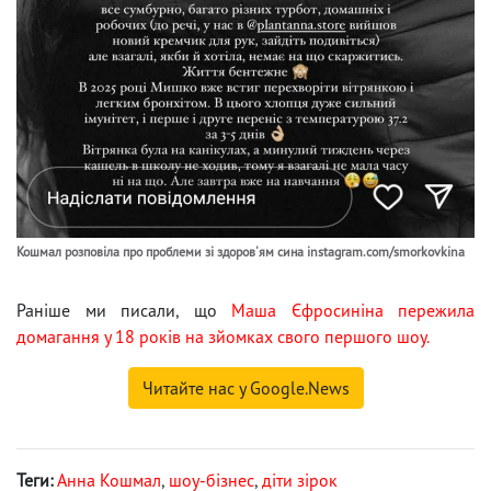
Кошмал розповіла про проблеми зі здоров'ям сина instagram.com/smorkovkina
Раніше ми писали, що
Маша Єфросиніна пережила
домагання у 18 років на зйомках свого першого шоу.
Читайте нас у Google.News
Теги:
Анна Кошмал
,
шоу-бізнес
,
діти зірок