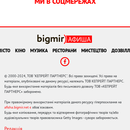
МИ В СОЦМЕРЕЖАХ
ІСТО
КІНО
МУЗИКА
РЕСТОРАНИ
МИСТЕЦТВО
ДОЗВІЛЛ
© 2000-2024, ТОВ "КЕПРЕЙТ ПАРТНЕРС". Всі права захищені. Усі права на
матеріали, опубліковані на даному ресурсі, належать ТОВ КЕПРЕЙТ ПАРТНЕРС.
Будь-яке використання матеріалів без письмового дозволу ТОВ «КЕПРЕЙТ
ПАРТНЕРС» заборонено.
При правомірному використанні матеріалів даного ресурсу гіперпосилання на
afisha.bigmir.net є
обов'язковим.
Будь-яке копіювання, передрук та відтворення фотографічних творів та/або
аудіовізуальних творів правовласника Getty Images - суворо забороняється.
Редакція