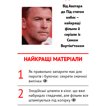
Від Аватара
до Під стягом
небес –
найкращі
фільми й
серіали із
Семом
Вортінґтоном
НАЙКРАЩІ МАТЕРІАЛИ
Як правильно запарити мак для
пирогів і булочок: секрети смачної
випічки
Злодійські штампи в кіно: що вже
набридло глядачеві, але фільми все
штампуються під копірку