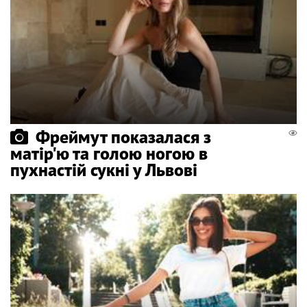
Фреймут показалася з
матір'ю та голою ногою в
пухнастій сукні у Львові