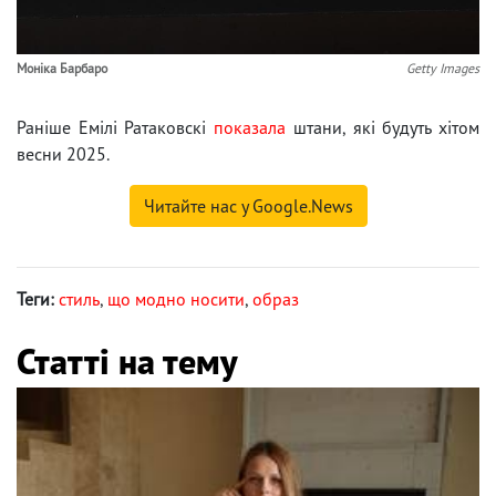
Моніка Барбаро
Getty Images
Раніше Емілі Ратаковскі
показала
штани, які будуть хітом
весни 2025.
Читайте нас у Google.News
Теги:
стиль
,
що модно носити
,
образ
Статті на тему